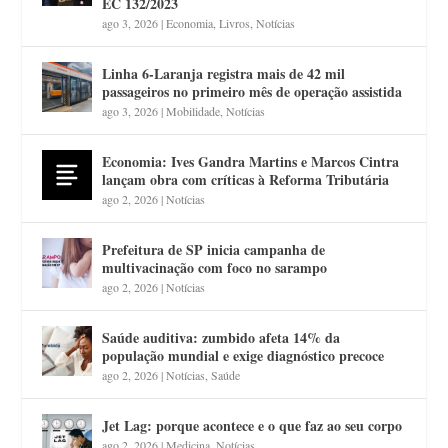
EC 132/2023
ago 3, 2026
|
Economia
,
Livros
,
Notícias
Linha 6-Laranja registra mais de 42 mil
passageiros no primeiro mês de operação assistida
ago 3, 2026
|
Mobilidade
,
Notícias
Economia: Ives Gandra Martins e Marcos Cintra
lançam obra com críticas à Reforma Tributária
ago 2, 2026
|
Notícias
Prefeitura de SP inicia campanha de
multivacinação com foco no sarampo
ago 2, 2026
|
Notícias
Saúde auditiva: zumbido afeta 14% da
população mundial e exige diagnóstico precoce
ago 2, 2026
|
Notícias
,
Saúde
Jet Lag: porque acontece e o que faz ao seu corpo
ago 2, 2026
|
Medicina
,
Notícias