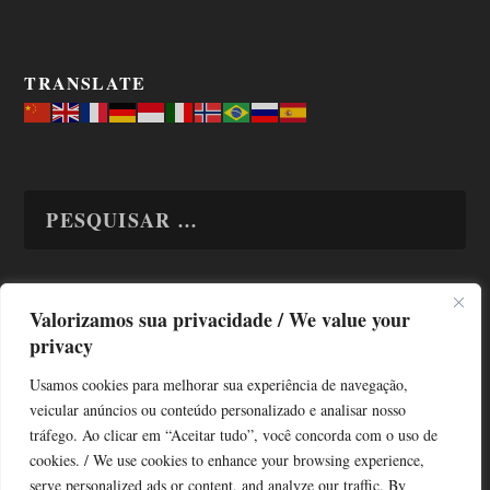
TRANSLATE
Valorizamos sua privacidade / We value your
TODAS OS ASSUNTOS
privacy
Usamos cookies para melhorar sua experiência de navegação,
veicular anúncios ou conteúdo personalizado e analisar nosso
tráfego. Ao clicar em “Aceitar tudo”, você concorda com o uso de
cookies. / We use cookies to enhance your browsing experience,
serve personalized ads or content, and analyze our traffic. By