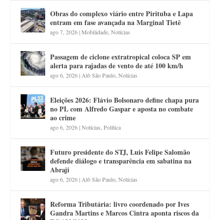
Obras do complexo viário entre Pirituba e Lapa
entram em fase avançada na Marginal Tietê
ago 7, 2026
|
Mobilidade
,
Notícias
Passagem de ciclone extratropical coloca SP em
alerta para rajadas de vento de até 100 km/h
ago 6, 2026
|
Alô São Paulo
,
Notícias
Eleições 2026: Flávio Bolsonaro define chapa pura
no PL com Alfredo Gaspar e aposta no combate
ao crime
ago 6, 2026
|
Notícias
,
Política
Futuro presidente do STJ, Luis Felipe Salomão
defende diálogo e transparência em sabatina na
Abraji
ago 6, 2026
|
Alô São Paulo
,
Notícias
Reforma Tributária: livro coordenado por Ives
Gandra Martins e Marcos Cintra aponta riscos da