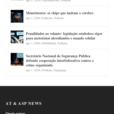
Memristores: os chips que imitam o cérebro
ago 1, 2026
|
Ciências
,
Notícias
Penalidades ao volante: legislação estabelece rigor
para motoristas alcoolizados e usando celular
ago 1, 2026
|
Mobilidade
,
Notícias
Secretário Nacional de Segurança Pública
defende cooperação interfederativa contra o
crime organizado
ago 1, 2026
|
Notícias
,
Segurança
AT & ASP NEWS
Quem somos