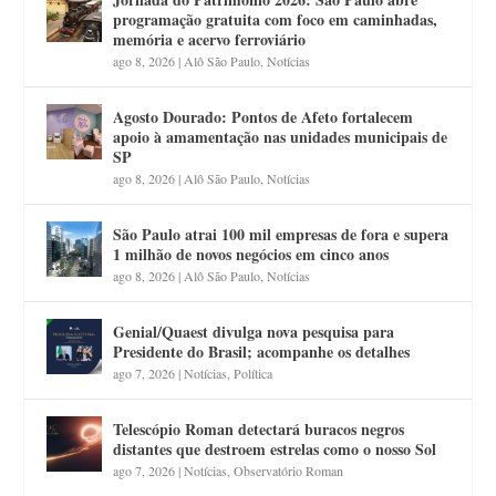
programação gratuita com foco em caminhadas,
memória e acervo ferroviário
ago 8, 2026
|
Alô São Paulo
,
Notícias
Agosto Dourado: Pontos de Afeto fortalecem
apoio à amamentação nas unidades municipais de
SP
ago 8, 2026
|
Alô São Paulo
,
Notícias
São Paulo atrai 100 mil empresas de fora e supera
1 milhão de novos negócios em cinco anos
ago 8, 2026
|
Alô São Paulo
,
Notícias
Genial/Quaest divulga nova pesquisa para
Presidente do Brasil; acompanhe os detalhes
ago 7, 2026
|
Notícias
,
Política
Telescópio Roman detectará buracos negros
distantes que destroem estrelas como o nosso Sol
ago 7, 2026
|
Notícias
,
Observatório Roman