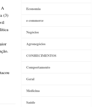
. A
Economia
a (3)
e-commerce
vil
ítica
Negócios
aior
Agronegócios
nção.
CONHECIMENTOS
Comportamento
stacou
Geral
Medicina
Saúde