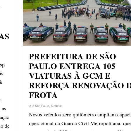
O
AS
PREFEITURA DE SÃO
PAULO ENTREGA 105
esp
ás
VIATURAS À GCM E
 &
REFORÇA RENOVAÇÃO 
FROTA
e
Alô São Paulo
,
Notícias
 as
Novos veículos zero quilômetro ampliam capac
gação
operacional da Guarda Civil Metropolitana, que
io de