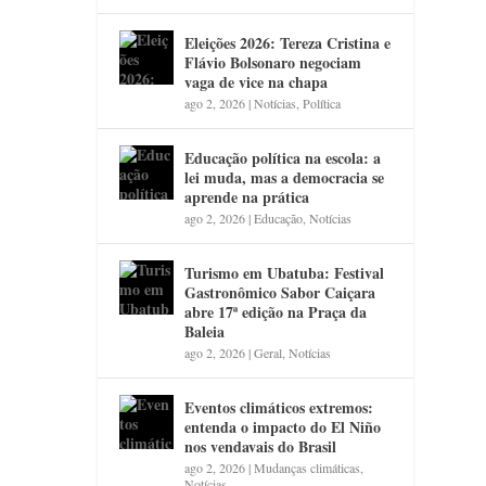
Eleições 2026: Tereza Cristina e
Flávio Bolsonaro negociam
vaga de vice na chapa
ago 2, 2026
|
Notícias
,
Política
Educação política na escola: a
lei muda, mas a democracia se
aprende na prática
ago 2, 2026
|
Educação
,
Notícias
Turismo em Ubatuba: Festival
Gastronômico Sabor Caiçara
abre 17ª edição na Praça da
Baleia
ago 2, 2026
|
Geral
,
Notícias
Eventos climáticos extremos:
entenda o impacto do El Niño
nos vendavais do Brasil
ago 2, 2026
|
Mudanças climáticas
,
Notícias