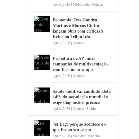
ago 3, 2026
|
Mobilidade
,
Notícias
Economia: Ives Gandra
Martins e Marcos Cintra
lançam obra com críticas à
Reforma Tributária
ago 2, 2026
|
Notícias
Prefeitura de SP inicia
campanha de multivacinação
com foco no sarampo
ago 2, 2026
|
Notícias
Saúde auditiva: zumbido afeta
14% da população mundial e
exige diagnóstico precoce
ago 2, 2026
|
Notícias
,
Saúde
Jet Lag: porque acontece e o
que faz ao seu corpo
ago 2, 2026
|
Medicina
,
Notícias