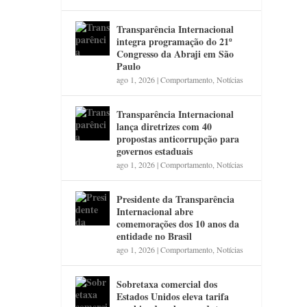
Transparência Internacional
integra programação do 21º
Congresso da Abraji em São
Paulo
ago 1, 2026
|
Comportamento
,
Notícias
Transparência Internacional
lança diretrizes com 40
propostas anticorrupção para
governos estaduais
ago 1, 2026
|
Comportamento
,
Notícias
Presidente da Transparência
Internacional abre
comemorações dos 10 anos da
entidade no Brasil
ago 1, 2026
|
Comportamento
,
Notícias
Sobretaxa comercial dos
Estados Unidos eleva tarifa