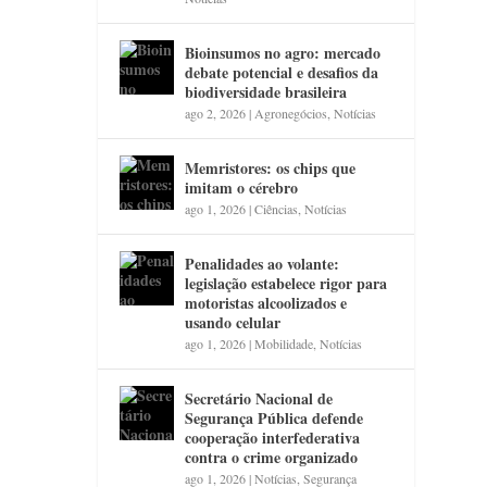
Bioinsumos no agro: mercado
debate potencial e desafios da
biodiversidade brasileira
ago 2, 2026
|
Agronegócios
,
Notícias
Memristores: os chips que
imitam o cérebro
ago 1, 2026
|
Ciências
,
Notícias
Penalidades ao volante:
legislação estabelece rigor para
motoristas alcoolizados e
usando celular
ago 1, 2026
|
Mobilidade
,
Notícias
Secretário Nacional de
Segurança Pública defende
cooperação interfederativa
contra o crime organizado
ago 1, 2026
|
Notícias
,
Segurança