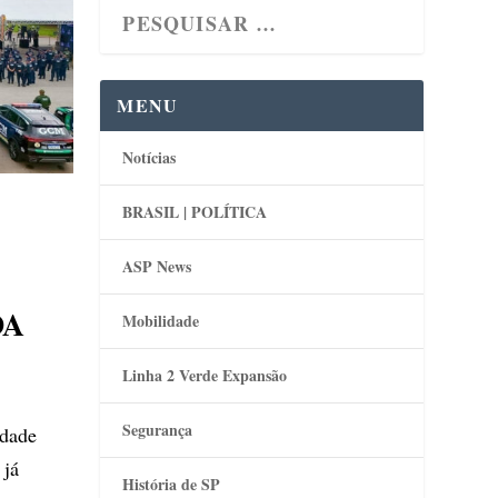
MENU
Notícias
BRASIL | POLÍTICA
ASP News
DA
Mobilidade
Linha 2 Verde Expansão
Segurança
idade
 já
História de SP