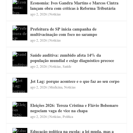
Economia: Ives Gandra Martins e Marcos Cintra
lançam obra com críticas à Reforma Tributária
ago 2, 2026
|
Notícias
Prefeitura de SP inicia campanha de
multivacinação com foco no sarampo
ago 2, 2026
|
Notícias
Saúde auditiva: zumbido afeta 14% da
população mundial e exige diagnóstico precoce
ago 2, 2026
|
Notícias
,
Saúde
Jet Lag: porque acontece e o que faz ao seu corpo
ago 2, 2026
|
Medicina
,
Notícias
Eleições 2026: Tereza Cristina e Flávio Bolsonaro
negociam vaga de vice na chapa
ago 2, 2026
|
Notícias
,
Política
Educação política na escola: a lei muda, mas a