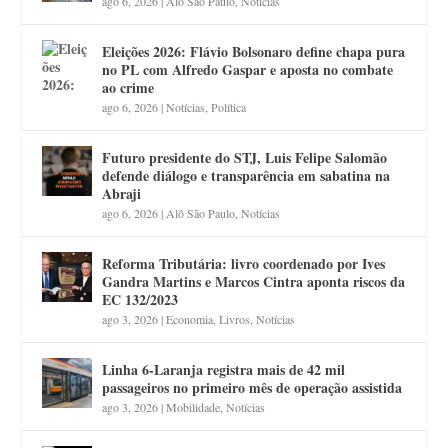
ago 6, 2026
|
Alô São Paulo
,
Notícias
Eleições 2026: Flávio Bolsonaro define chapa pura
no PL com Alfredo Gaspar e aposta no combate
ao crime
ago 6, 2026
|
Notícias
,
Política
Futuro presidente do STJ, Luis Felipe Salomão
defende diálogo e transparência em sabatina na
Abraji
ago 6, 2026
|
Alô São Paulo
,
Notícias
Reforma Tributária: livro coordenado por Ives
Gandra Martins e Marcos Cintra aponta riscos da
EC 132/2023
ago 3, 2026
|
Economia
,
Livros
,
Notícias
Linha 6-Laranja registra mais de 42 mil
passageiros no primeiro mês de operação assistida
ago 3, 2026
|
Mobilidade
,
Notícias