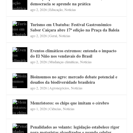
democracia se aprende na prática
ago 2, 2026
|
Educação
,
Notícias
Turismo em Ubatuba: Festival Gastronômico
Sabor Caiçara abre 17ª edição na Praça da Baleia
ago 2, 2026
|
Geral
,
Notícias
Eventos climáticos extremos: entenda o impacto
do El Niño nos vendavais do Brasil
ago 2, 2026
|
Mudanças climáticas
,
Notícias
Bioinsumos no agro: mercado debate potencial e
desafios da biodiversidade brasileira
ago 2, 2026
|
Agronegócios
,
Notícias
Memristores: os chips que imitam o cérebro
ago 1, 2026
|
Ciências
,
Notícias
Penalidades ao volante: legislação estabelece rigor
para motoristas alcoolizados e usando celular