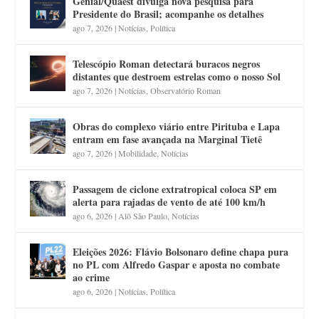
Genial/Quaest divulga nova pesquisa para
Presidente do Brasil; acompanhe os detalhes
ago 7, 2026
|
Notícias
,
Política
Telescópio Roman detectará buracos negros
distantes que destroem estrelas como o nosso Sol
ago 7, 2026
|
Notícias
,
Observatório Roman
Obras do complexo viário entre Pirituba e Lapa
entram em fase avançada na Marginal Tietê
ago 7, 2026
|
Mobilidade
,
Notícias
Passagem de ciclone extratropical coloca SP em
alerta para rajadas de vento de até 100 km/h
ago 6, 2026
|
Alô São Paulo
,
Notícias
Eleições 2026: Flávio Bolsonaro define chapa pura
no PL com Alfredo Gaspar e aposta no combate
ao crime
ago 6, 2026
|
Notícias
,
Política