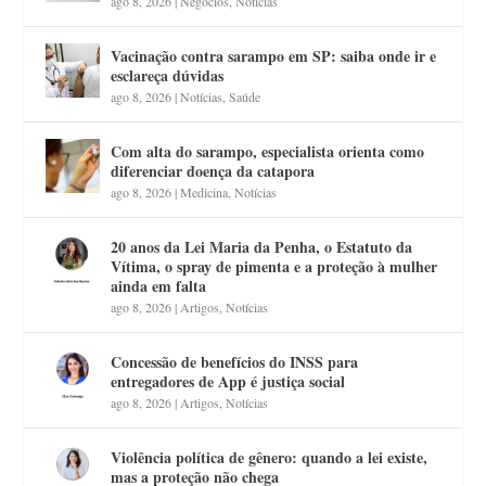
ago 8, 2026
|
Negócios
,
Notícias
Vacinação contra sarampo em SP: saiba onde ir e
esclareça dúvidas
ago 8, 2026
|
Notícias
,
Saúde
Com alta do sarampo, especialista orienta como
diferenciar doença da catapora
ago 8, 2026
|
Medicina
,
Notícias
20 anos da Lei Maria da Penha, o Estatuto da
Vítima, o spray de pimenta e a proteção à mulher
ainda em falta
ago 8, 2026
|
Artigos
,
Notícias
Concessão de benefícios do INSS para
entregadores de App é justiça social
ago 8, 2026
|
Artigos
,
Notícias
Violência política de gênero: quando a lei existe,
mas a proteção não chega