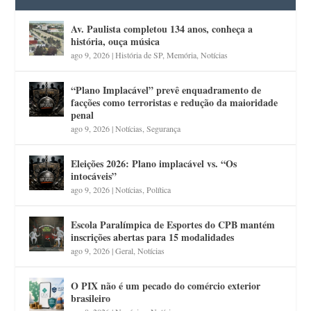
Av. Paulista completou 134 anos, conheça a
história, ouça música
ago 9, 2026
|
História de SP
,
Memória
,
Notícias
“Plano Implacável” prevê enquadramento de
facções como terroristas e redução da maioridade
penal
ago 9, 2026
|
Notícias
,
Segurança
Eleições 2026: Plano implacável vs. “Os
intocáveis”
ago 9, 2026
|
Notícias
,
Política
Escola Paralímpica de Esportes do CPB mantém
inscrições abertas para 15 modalidades
ago 9, 2026
|
Geral
,
Notícias
O PIX não é um pecado do comércio exterior
brasileiro