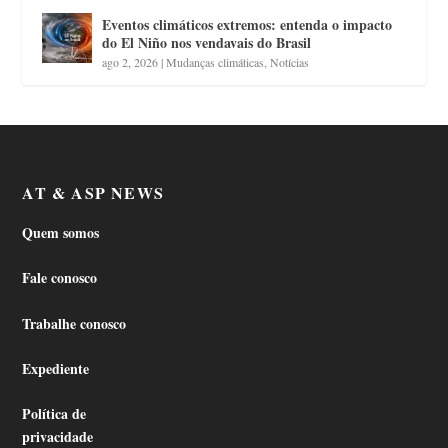
Eventos climáticos extremos: entenda o impacto
do El Niño nos vendavais do Brasil
ago 2, 2026
|
Mudanças climáticas
,
Notícias
AT & ASP NEWS
Quem somos
Fale conosco
Trabalhe conosco
Expediente
Política de
privacidade