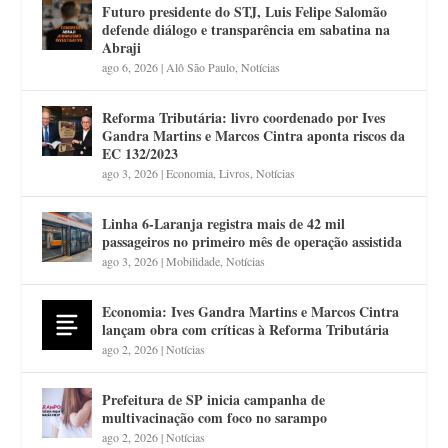
Futuro presidente do STJ, Luis Felipe Salomão
defende diálogo e transparência em sabatina na
Abraji
ago 6, 2026
|
Alô São Paulo
,
Notícias
Reforma Tributária: livro coordenado por Ives
Gandra Martins e Marcos Cintra aponta riscos da
EC 132/2023
ago 3, 2026
|
Economia
,
Livros
,
Notícias
Linha 6-Laranja registra mais de 42 mil
passageiros no primeiro mês de operação assistida
ago 3, 2026
|
Mobilidade
,
Notícias
Economia: Ives Gandra Martins e Marcos Cintra
lançam obra com críticas à Reforma Tributária
ago 2, 2026
|
Notícias
Prefeitura de SP inicia campanha de
multivacinação com foco no sarampo
ago 2, 2026
|
Notícias