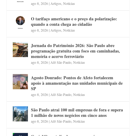
ago 8, 2026
|
Artigos
,
Notícias
O tarifaço americano e o preço da polarização:
quando a conta chega ao cidadão
ago 8, 2026
|
Artigos
,
Notícias
Jornada do Patrimônio 2026: São Paulo abre
programação gratuita com foco em caminhadas,
memória e acervo ferroviário
ago 8, 2026
|
Alô São Paulo
,
Notícias
Agosto Dourado: Pontos de Afeto fortalecem
apoio à amamentação nas unidades municipais de
SP
ago 8, 2026
|
Alô São Paulo
,
Notícias
São Paulo atrai 100 mil empresas de fora e supera
1 milhão de novos negócios em cinco anos
ago 8, 2026
|
Alô São Paulo
,
Notícias