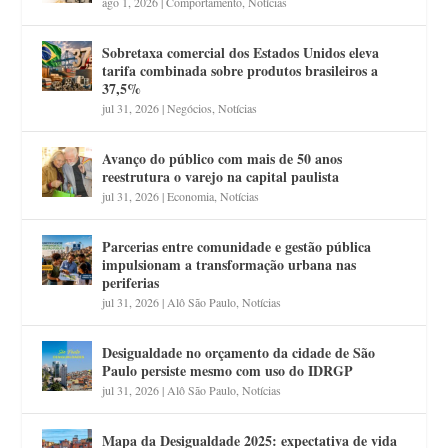
ago 1, 2026
|
Comportamento
,
Notícias
Sobretaxa comercial dos Estados Unidos eleva
tarifa combinada sobre produtos brasileiros a
37,5%
jul 31, 2026
|
Negócios
,
Notícias
Avanço do público com mais de 50 anos
reestrutura o varejo na capital paulista
jul 31, 2026
|
Economia
,
Notícias
Parcerias entre comunidade e gestão pública
impulsionam a transformação urbana nas
periferias
jul 31, 2026
|
Alô São Paulo
,
Notícias
Desigualdade no orçamento da cidade de São
Paulo persiste mesmo com uso do IDRGP
jul 31, 2026
|
Alô São Paulo
,
Notícias
Mapa da Desigualdade 2025: expectativa de vida