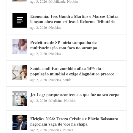
ago 3, 2026
|
Mobilidade
,
Notícias
Economia: Ives Gandra Martins e Marcos Cintra
lançam obra com críticas à Reforma Tributária
ago 2, 2026
|
Notícias
Prefeitura de SP inicia campanha de
multivacinação com foco no sarampo
ago 2, 2026
|
Notícias
Saúde auditiva: zumbido afeta 14% da
população mundial e exige diagnóstico precoce
ago 2, 2026
|
Notícias
,
Saúde
Jet Lag: porque acontece e o que faz ao seu corpo
ago 2, 2026
|
Medicina
,
Notícias
Eleições 2026: Tereza Cristina e Flávio Bolsonaro
negociam vaga de vice na chapa
ago 2, 2026
|
Notícias
,
Política