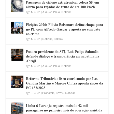
Passagem de ciclone extratropical coloca SP em
alerta para rajadas de vento de até 100 km/h
ago 6, 2026
|
Alô São Paulo
,
Notícias
Eleições 2026: Flávio Bolsonaro define chapa pura
no PL com Alfredo Gaspar e aposta no combate
ao crime
ago 6, 2026
|
Notícias
,
Política
Futuro presidente do STJ, Luis Felipe Salomão
defende diálogo e transparência em sabatina na
Abraji
ago 6, 2026
|
Alô São Paulo
,
Notícias
Reforma Tributária: livro coordenado por Ives
Gandra Martins e Marcos Cintra aponta riscos da
EC 132/2023
ago 3, 2026
|
Economia
,
Livros
,
Notícias
Linha 6-Laranja registra mais de 42 mil
passageiros no primeiro mês de operação assistida