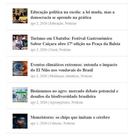
Educação política na escola: a lei muda, mas a
democracia se aprende na prática
ago 2, 2026
|
Educação
,
Notícias
Turismo em Ubatuba: Festival Gastronômico
Sabor Caiçara abre 17ª edição na Praça da Baleia
ago 2, 2026
|
Geral
,
Notícias
Eventos climáticos extremos: entenda o impacto
do El Niño nos vendavais do Brasil
ago 2, 2026
|
Mudanças climáticas
,
Notícias
Bioinsumos no agro: mercado debate potencial e
desafios da biodiversidade brasileira
ago 2, 2026
|
Agronegócios
,
Notícias
Memristores: os chips que imitam o cérebro
ago 1, 2026
|
Ciências
,
Notícias