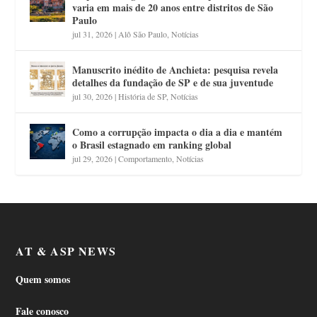
varia em mais de 20 anos entre distritos de São
Paulo
jul 31, 2026
|
Alô São Paulo
,
Notícias
Manuscrito inédito de Anchieta: pesquisa revela
detalhes da fundação de SP e de sua juventude
jul 30, 2026
|
História de SP
,
Notícias
Como a corrupção impacta o dia a dia e mantém
o Brasil estagnado em ranking global
jul 29, 2026
|
Comportamento
,
Notícias
AT & ASP NEWS
Quem somos
Fale conosco