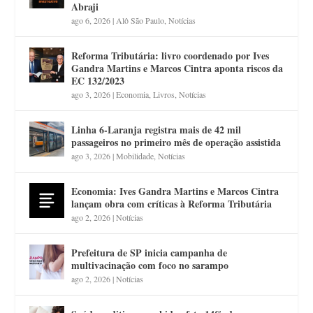
Abraji
ago 6, 2026
|
Alô São Paulo
,
Notícias
Reforma Tributária: livro coordenado por Ives
Gandra Martins e Marcos Cintra aponta riscos da
EC 132/2023
ago 3, 2026
|
Economia
,
Livros
,
Notícias
Linha 6-Laranja registra mais de 42 mil
passageiros no primeiro mês de operação assistida
ago 3, 2026
|
Mobilidade
,
Notícias
Economia: Ives Gandra Martins e Marcos Cintra
lançam obra com críticas à Reforma Tributária
ago 2, 2026
|
Notícias
Prefeitura de SP inicia campanha de
multivacinação com foco no sarampo
ago 2, 2026
|
Notícias