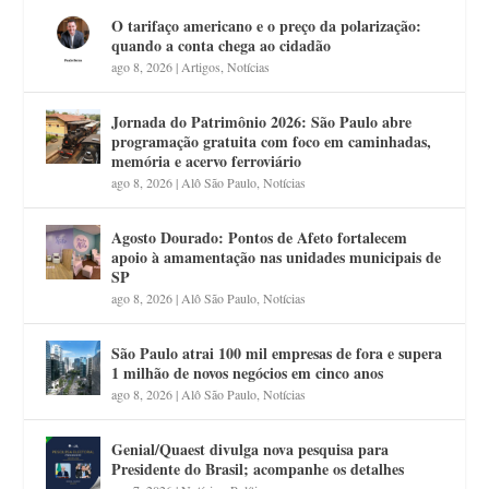
O tarifaço americano e o preço da polarização:
quando a conta chega ao cidadão
ago 8, 2026
|
Artigos
,
Notícias
Jornada do Patrimônio 2026: São Paulo abre
programação gratuita com foco em caminhadas,
memória e acervo ferroviário
ago 8, 2026
|
Alô São Paulo
,
Notícias
Agosto Dourado: Pontos de Afeto fortalecem
apoio à amamentação nas unidades municipais de
SP
ago 8, 2026
|
Alô São Paulo
,
Notícias
São Paulo atrai 100 mil empresas de fora e supera
1 milhão de novos negócios em cinco anos
ago 8, 2026
|
Alô São Paulo
,
Notícias
Genial/Quaest divulga nova pesquisa para
Presidente do Brasil; acompanhe os detalhes