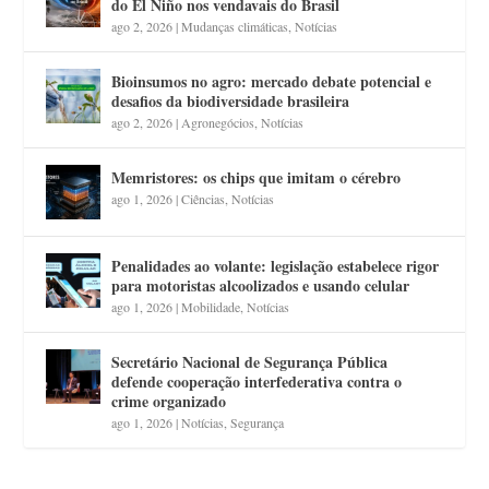
do El Niño nos vendavais do Brasil
ago 2, 2026
|
Mudanças climáticas
,
Notícias
Bioinsumos no agro: mercado debate potencial e
desafios da biodiversidade brasileira
ago 2, 2026
|
Agronegócios
,
Notícias
Memristores: os chips que imitam o cérebro
ago 1, 2026
|
Ciências
,
Notícias
Penalidades ao volante: legislação estabelece rigor
para motoristas alcoolizados e usando celular
ago 1, 2026
|
Mobilidade
,
Notícias
Secretário Nacional de Segurança Pública
defende cooperação interfederativa contra o
crime organizado
ago 1, 2026
|
Notícias
,
Segurança