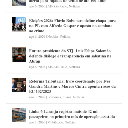
alerta para rajadas de vento de até 100 km/h
ago 6, 2026
|
Alô São Paulo
,
Notícias
Eleições 2026: Flávio Bolsonaro define chapa pura
no PL com Alfredo Gaspar e aposta no combate
ao crime
ago 6, 2026
|
Notícias
,
Política
Futuro presidente do STJ, Luis Felipe Salomão
defende diálogo e transparência em sabatina na
Abraji
ago 6, 2026
|
Alô São Paulo
,
Notícias
Reforma Tributária: livro coordenado por Ives
Gandra Martins e Marcos Cintra aponta riscos da
EC 132/2023
ago 3, 2026
|
Economia
,
Livros
,
Notícias
Linha 6-Laranja registra mais de 42 mil
passageiros no primeiro mês de operação assistida
ago 3, 2026
|
Mobilidade
,
Notícias