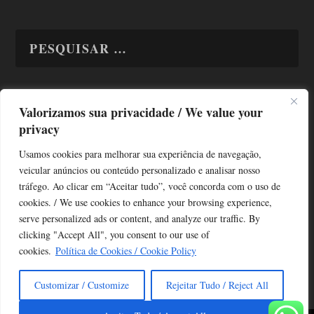
Valorizamos sua privacidade / We value your
TODAS OS ASSUNTOS
privacy
Usamos cookies para melhorar sua experiência de navegação,
veicular anúncios ou conteúdo personalizado e analisar nosso
tráfego. Ao clicar em “Aceitar tudo”, você concorda com o uso de
cookies. / We use cookies to enhance your browsing experience,
serve personalized ads or content, and analyze our traffic. By
Copyright © Alô Tatuapé 2013 / 2026
clicking "Accept All", you consent to our use of
Desenvolvido por ALOSP MKT DIGITAL
cookies.
Política de Cookies / Cookie Policy
Customizar / Customize
Rejeitar Tudo / Reject All