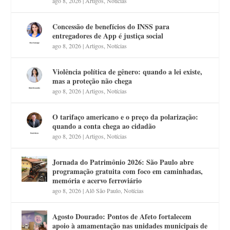
ago 8, 2026
|
Artigos
,
Notícias
Concessão de benefícios do INSS para
entregadores de App é justiça social
ago 8, 2026
|
Artigos
,
Notícias
Violência política de gênero: quando a lei existe,
mas a proteção não chega
ago 8, 2026
|
Artigos
,
Notícias
O tarifaço americano e o preço da polarização:
quando a conta chega ao cidadão
ago 8, 2026
|
Artigos
,
Notícias
Jornada do Patrimônio 2026: São Paulo abre
programação gratuita com foco em caminhadas,
memória e acervo ferroviário
ago 8, 2026
|
Alô São Paulo
,
Notícias
Agosto Dourado: Pontos de Afeto fortalecem
apoio à amamentação nas unidades municipais de