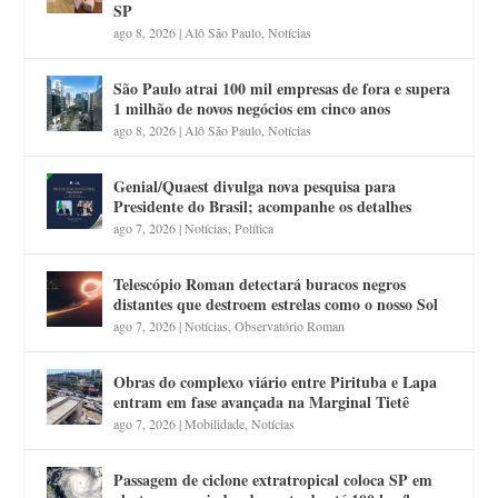
SP
ago 8, 2026
|
Alô São Paulo
,
Notícias
São Paulo atrai 100 mil empresas de fora e supera
1 milhão de novos negócios em cinco anos
ago 8, 2026
|
Alô São Paulo
,
Notícias
Genial/Quaest divulga nova pesquisa para
Presidente do Brasil; acompanhe os detalhes
ago 7, 2026
|
Notícias
,
Política
Telescópio Roman detectará buracos negros
distantes que destroem estrelas como o nosso Sol
ago 7, 2026
|
Notícias
,
Observatório Roman
Obras do complexo viário entre Pirituba e Lapa
entram em fase avançada na Marginal Tietê
ago 7, 2026
|
Mobilidade
,
Notícias
Passagem de ciclone extratropical coloca SP em