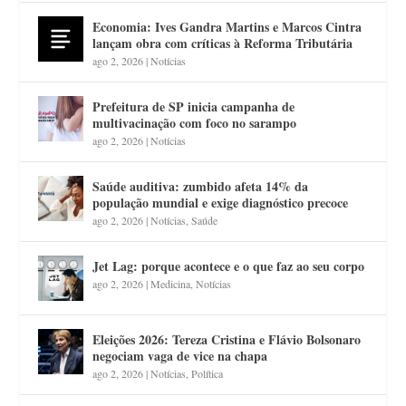
Economia: Ives Gandra Martins e Marcos Cintra
lançam obra com críticas à Reforma Tributária
ago 2, 2026
|
Notícias
Prefeitura de SP inicia campanha de
multivacinação com foco no sarampo
ago 2, 2026
|
Notícias
Saúde auditiva: zumbido afeta 14% da
população mundial e exige diagnóstico precoce
ago 2, 2026
|
Notícias
,
Saúde
Jet Lag: porque acontece e o que faz ao seu corpo
ago 2, 2026
|
Medicina
,
Notícias
Eleições 2026: Tereza Cristina e Flávio Bolsonaro
negociam vaga de vice na chapa
ago 2, 2026
|
Notícias
,
Política