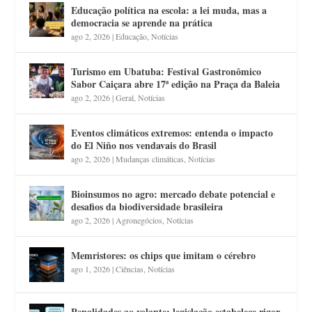
Educação política na escola: a lei muda, mas a
democracia se aprende na prática
ago 2, 2026
|
Educação
,
Notícias
Turismo em Ubatuba: Festival Gastronômico
Sabor Caiçara abre 17ª edição na Praça da Baleia
ago 2, 2026
|
Geral
,
Notícias
Eventos climáticos extremos: entenda o impacto
do El Niño nos vendavais do Brasil
ago 2, 2026
|
Mudanças climáticas
,
Notícias
Bioinsumos no agro: mercado debate potencial e
desafios da biodiversidade brasileira
ago 2, 2026
|
Agronegócios
,
Notícias
Memristores: os chips que imitam o cérebro
ago 1, 2026
|
Ciências
,
Notícias
Penalidades ao volante: legislação estabelece rigor