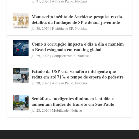
jul 31, 2026
|
Alô São Paulo
,
Notícias
Manuscrito inédito de Anchieta: pesquisa revela
detalhes da fundação de SP e de sua juventude
jul 30, 2026
|
História de SP
,
Notícias
Como a corrupção impacta o dia a dia e mantém
o Brasil estagnado em ranking global
jul 29, 2026
|
Comportamento
,
Notícias
Estudo da USP cria semáforo inteligente que
reduz em até 71% o tempo de espera do pedestre
jul 28, 2026
|
Alô São Paulo
,
Notícias
Semáforos inteligentes diminuem lentidão e
aumentam fluidez do trânsito em São Paulo
jul 28, 2026
|
Mobilidade
,
Notícias