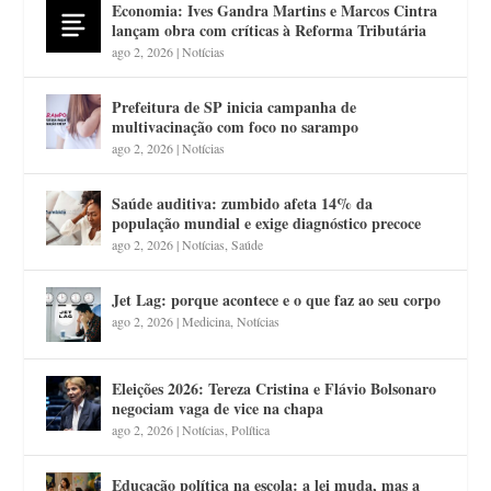
Economia: Ives Gandra Martins e Marcos Cintra
lançam obra com críticas à Reforma Tributária
ago 2, 2026
|
Notícias
Prefeitura de SP inicia campanha de
multivacinação com foco no sarampo
ago 2, 2026
|
Notícias
Saúde auditiva: zumbido afeta 14% da
população mundial e exige diagnóstico precoce
ago 2, 2026
|
Notícias
,
Saúde
Jet Lag: porque acontece e o que faz ao seu corpo
ago 2, 2026
|
Medicina
,
Notícias
Eleições 2026: Tereza Cristina e Flávio Bolsonaro
negociam vaga de vice na chapa
ago 2, 2026
|
Notícias
,
Política
Educação política na escola: a lei muda, mas a