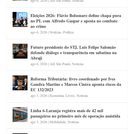
ago 6, 2026
|
Alô São Paulo
,
Notícias
Eleições 2026: Flávio Bolsonaro define chapa pura
no PL com Alfredo Gaspar e aposta no combate
ao crime
ago 6, 2026
|
Notícias
,
Política
Futuro presidente do STJ, Luis Felipe Salomão
defende diálogo e transparência em sabatina na
Abraji
ago 6, 2026
|
Alô São Paulo
,
Notícias
Reforma Tributária: livro coordenado por Ives
Gandra Martins e Marcos Cintra aponta riscos da
EC 132/2023
ago 3, 2026
|
Economia
,
Livros
,
Notícias
Linha 6-Laranja registra mais de 42 mil
passageiros no primeiro mês de operação assistida
ago 3, 2026
|
Mobilidade
,
Notícias