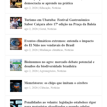
democracia se aprende na prática
ago 2, 2026
|
Educação
,
Notícias
Turismo em Ubatuba: Festival Gastronômico
Sabor Caiçara abre 17ª edição na Praça da Baleia
ago 2, 2026
|
Geral
,
Notícias
Eventos climáticos extremos: entenda o impacto
do El Niño nos vendavais do Brasil
ago 2, 2026
|
Mudanças climáticas
,
Notícias
Bioinsumos no agro: mercado debate potencial e
desafios da biodiversidade brasileira
ago 2, 2026
|
Agronegócios
,
Notícias
Memristores: os chips que imitam o cérebro
ago 1, 2026
|
Ciências
,
Notícias
Penalidades ao volante: legislação estabelece rigor
para motoristas alcoolizados e usando celular