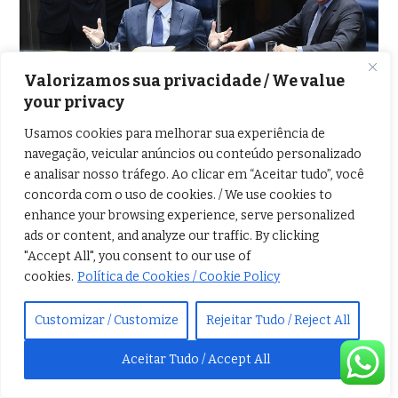
Valorizamos sua privacidade / We value
your privacy
Usamos cookies para melhorar sua experiência de
navegação, veicular anúncios ou conteúdo personalizado
e analisar nosso tráfego. Ao clicar em “Aceitar tudo”, você
concorda com o uso de cookies. / We use cookies to
AUMENTO DOS SALÁRIOS
enhance your browsing experience, serve personalized
ads or content, and analyze our traffic. By clicking
DE MINISTROS DO STF
"Accept All", you consent to our use of
NÃO SERÁ COBERTO PELO
cookies.
Política de Cookies / Cookie Policy
FIM DO AUXÍLIO
Customizar / Customize
Rejeitar Tudo / Reject All
MORADIA
Aceitar Tudo / Accept All
Alô Brasil
,
Blog
,
Política
O levantamento foi feito pelo Senado e