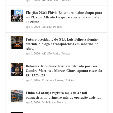
Eleições 2026: Flávio Bolsonaro define chapa pura
no PL com Alfredo Gaspar e aposta no combate
ao crime
ago 6, 2026
|
Notícias
,
Política
Futuro presidente do STJ, Luis Felipe Salomão
defende diálogo e transparência em sabatina na
Abraji
ago 6, 2026
|
Alô São Paulo
,
Notícias
Reforma Tributária: livro coordenado por Ives
Gandra Martins e Marcos Cintra aponta riscos da
EC 132/2023
ago 3, 2026
|
Economia
,
Livros
,
Notícias
Linha 6-Laranja registra mais de 42 mil
passageiros no primeiro mês de operação assistida
ago 3, 2026
|
Mobilidade
,
Notícias