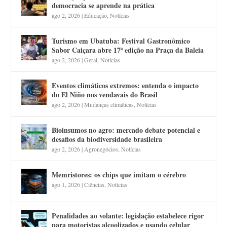
democracia se aprende na prática
ago 2, 2026
|
Educação
,
Notícias
Turismo em Ubatuba: Festival Gastronômico
Sabor Caiçara abre 17ª edição na Praça da Baleia
ago 2, 2026
|
Geral
,
Notícias
Eventos climáticos extremos: entenda o impacto
do El Niño nos vendavais do Brasil
ago 2, 2026
|
Mudanças climáticas
,
Notícias
Bioinsumos no agro: mercado debate potencial e
desafios da biodiversidade brasileira
ago 2, 2026
|
Agronegócios
,
Notícias
Memristores: os chips que imitam o cérebro
ago 1, 2026
|
Ciências
,
Notícias
Penalidades ao volante: legislação estabelece rigor
para motoristas alcoolizados e usando celular