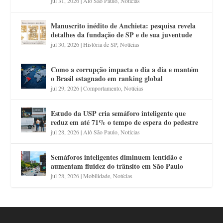
jul 31, 2026
|
Alô São Paulo
,
Notícias
Manuscrito inédito de Anchieta: pesquisa revela
detalhes da fundação de SP e de sua juventude
jul 30, 2026
|
História de SP
,
Notícias
Como a corrupção impacta o dia a dia e mantém
o Brasil estagnado em ranking global
jul 29, 2026
|
Comportamento
,
Notícias
Estudo da USP cria semáforo inteligente que
reduz em até 71% o tempo de espera do pedestre
jul 28, 2026
|
Alô São Paulo
,
Notícias
Semáforos inteligentes diminuem lentidão e
aumentam fluidez do trânsito em São Paulo
jul 28, 2026
|
Mobilidade
,
Notícias