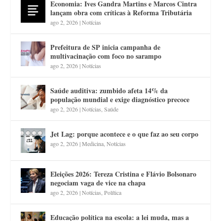
Economia: Ives Gandra Martins e Marcos Cintra
lançam obra com críticas à Reforma Tributária
ago 2, 2026
|
Notícias
Prefeitura de SP inicia campanha de
multivacinação com foco no sarampo
ago 2, 2026
|
Notícias
Saúde auditiva: zumbido afeta 14% da
população mundial e exige diagnóstico precoce
ago 2, 2026
|
Notícias
,
Saúde
Jet Lag: porque acontece e o que faz ao seu corpo
ago 2, 2026
|
Medicina
,
Notícias
Eleições 2026: Tereza Cristina e Flávio Bolsonaro
negociam vaga de vice na chapa
ago 2, 2026
|
Notícias
,
Política
Educação política na escola: a lei muda, mas a