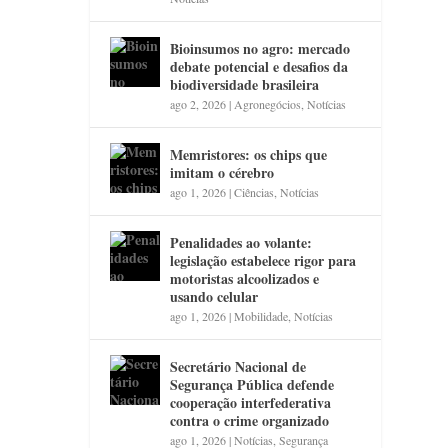
Bioinsumos no agro: mercado
debate potencial e desafios da
biodiversidade brasileira
ago 2, 2026
|
Agronegócios
,
Notícias
Memristores: os chips que
imitam o cérebro
ago 1, 2026
|
Ciências
,
Notícias
Penalidades ao volante:
legislação estabelece rigor para
motoristas alcoolizados e
usando celular
ago 1, 2026
|
Mobilidade
,
Notícias
Secretário Nacional de
Segurança Pública defende
cooperação interfederativa
contra o crime organizado
ago 1, 2026
|
Notícias
,
Segurança