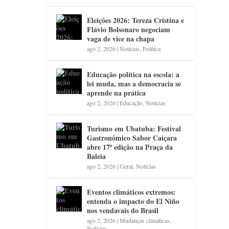
Eleições 2026: Tereza Cristina e
Flávio Bolsonaro negociam
vaga de vice na chapa
ago 2, 2026
|
Notícias
,
Política
Educação política na escola: a
lei muda, mas a democracia se
aprende na prática
ago 2, 2026
|
Educação
,
Notícias
Turismo em Ubatuba: Festival
Gastronômico Sabor Caiçara
abre 17ª edição na Praça da
Baleia
ago 2, 2026
|
Geral
,
Notícias
Eventos climáticos extremos:
entenda o impacto do El Niño
nos vendavais do Brasil
ago 2, 2026
|
Mudanças climáticas
,
Notícias