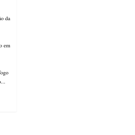
ão da
ão em
Togo
...