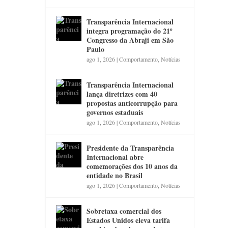
Transparência Internacional
integra programação do 21º
Congresso da Abraji em São
Paulo
ago 1, 2026
|
Comportamento
,
Notícias
Transparência Internacional
lança diretrizes com 40
propostas anticorrupção para
governos estaduais
ago 1, 2026
|
Comportamento
,
Notícias
Presidente da Transparência
Internacional abre
comemorações dos 10 anos da
entidade no Brasil
ago 1, 2026
|
Comportamento
,
Notícias
Sobretaxa comercial dos
Estados Unidos eleva tarifa