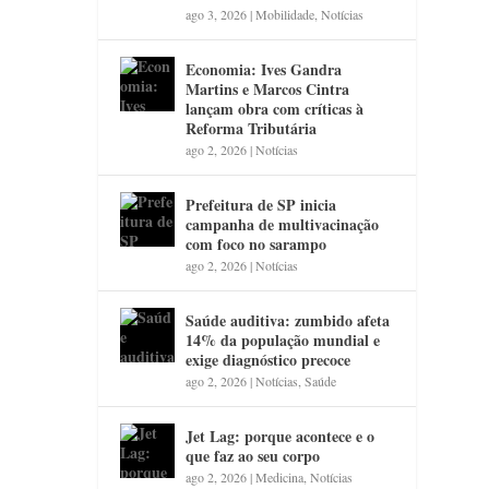
ago 3, 2026
|
Mobilidade
,
Notícias
Economia: Ives Gandra
Martins e Marcos Cintra
lançam obra com críticas à
Reforma Tributária
ago 2, 2026
|
Notícias
Prefeitura de SP inicia
campanha de multivacinação
com foco no sarampo
ago 2, 2026
|
Notícias
Saúde auditiva: zumbido afeta
14% da população mundial e
exige diagnóstico precoce
ago 2, 2026
|
Notícias
,
Saúde
Jet Lag: porque acontece e o
que faz ao seu corpo
ago 2, 2026
|
Medicina
,
Notícias