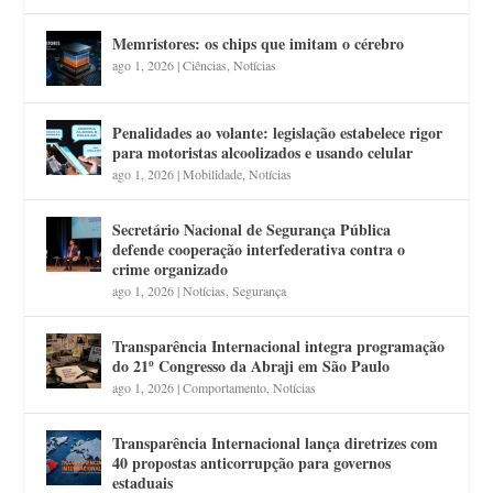
Memristores: os chips que imitam o cérebro
ago 1, 2026
|
Ciências
,
Notícias
Penalidades ao volante: legislação estabelece rigor
para motoristas alcoolizados e usando celular
ago 1, 2026
|
Mobilidade
,
Notícias
Secretário Nacional de Segurança Pública
defende cooperação interfederativa contra o
crime organizado
ago 1, 2026
|
Notícias
,
Segurança
Transparência Internacional integra programação
do 21º Congresso da Abraji em São Paulo
ago 1, 2026
|
Comportamento
,
Notícias
Transparência Internacional lança diretrizes com
40 propostas anticorrupção para governos
estaduais