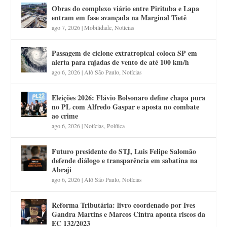
Obras do complexo viário entre Pirituba e Lapa
entram em fase avançada na Marginal Tietê
ago 7, 2026
|
Mobilidade
,
Notícias
Passagem de ciclone extratropical coloca SP em
alerta para rajadas de vento de até 100 km/h
ago 6, 2026
|
Alô São Paulo
,
Notícias
Eleições 2026: Flávio Bolsonaro define chapa pura
no PL com Alfredo Gaspar e aposta no combate
ao crime
ago 6, 2026
|
Notícias
,
Política
Futuro presidente do STJ, Luis Felipe Salomão
defende diálogo e transparência em sabatina na
Abraji
ago 6, 2026
|
Alô São Paulo
,
Notícias
Reforma Tributária: livro coordenado por Ives
Gandra Martins e Marcos Cintra aponta riscos da
EC 132/2023