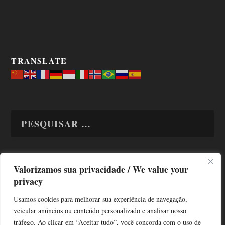
TRANSLATE
Valorizamos sua privacidade / We value your
TODAS OS ASSUNTOS
privacy
Usamos cookies para melhorar sua experiência de navegação,
veicular anúncios ou conteúdo personalizado e analisar nosso
tráfego. Ao clicar em “Aceitar tudo”, você concorda com o uso de