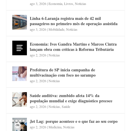
ago 3, 2026
|
Economia
,
Livros
,
Notícias
Linha 6-Laranja registra mais de 42 mil
passageiros no primeiro mês de operação assistida
ago 3, 2026
|
Mobilidade
,
Notícias
Economia: Ives Gandra Martins e Marcos Cintra
lançam obra com críticas à Reforma Tributária
ago 2, 2026
|
Notícias
Prefeitura de SP inicia campanha de
multivacinação com foco no sarampo
ago 2, 2026
|
Notícias
Saúde auditiva: zumbido afeta 14% da
população mundial e exige diagnóstico precoce
ago 2, 2026
|
Notícias
,
Saúde
Jet Lag: porque acontece e o que faz ao seu corpo
ago 2, 2026
|
Medicina
,
Notícias