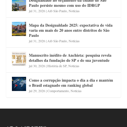
Desigualdade no orçamento da cidade de São
Paulo persiste mesmo com uso do IDRGP
jul 31, 2026
|
Alô São Paulo
,
Notícias
Mapa da Desigualdade 2025: expectativa de vida
varia em mais de 20 anos entre distritos de São
Paulo
jul 31, 2026
|
Alô São Paulo
,
Notícias
Manuscrito inédito de Anchieta: pesquisa revela
detalhes da fundação de SP e de sua juventude
jul 30, 2026
|
História de SP
,
Notícias
Como a corrupção impacta o dia a dia e mantém
o Brasil estagnado em ranking global
jul 29, 2026
|
Comportamento
,
Notícias