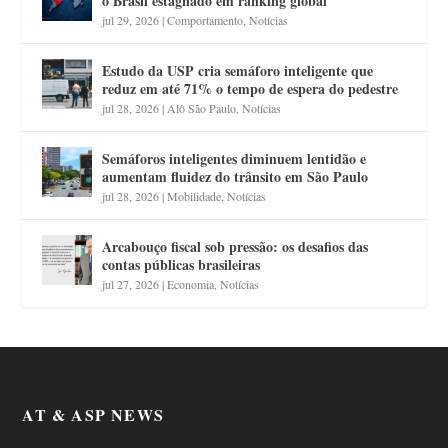
o Brasil estagnado em ranking global
jul 29, 2026
|
Comportamento
,
Notícias
Estudo da USP cria semáforo inteligente que
reduz em até 71% o tempo de espera do pedestre
jul 28, 2026
|
Alô São Paulo
,
Notícias
Semáforos inteligentes diminuem lentidão e
aumentam fluidez do trânsito em São Paulo
jul 28, 2026
|
Mobilidade
,
Notícias
Arcabouço fiscal sob pressão: os desafios das
contas públicas brasileiras
jul 27, 2026
|
Economia
,
Notícias
AT & ASP NEWS