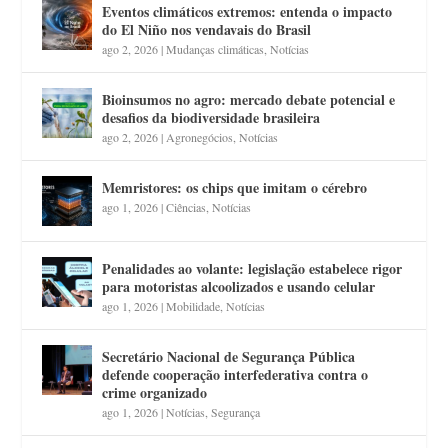
Eventos climáticos extremos: entenda o impacto
do El Niño nos vendavais do Brasil
ago 2, 2026
|
Mudanças climáticas
,
Notícias
Bioinsumos no agro: mercado debate potencial e
desafios da biodiversidade brasileira
ago 2, 2026
|
Agronegócios
,
Notícias
Memristores: os chips que imitam o cérebro
ago 1, 2026
|
Ciências
,
Notícias
Penalidades ao volante: legislação estabelece rigor
para motoristas alcoolizados e usando celular
ago 1, 2026
|
Mobilidade
,
Notícias
Secretário Nacional de Segurança Pública
defende cooperação interfederativa contra o
crime organizado
ago 1, 2026
|
Notícias
,
Segurança