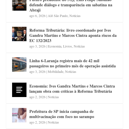
defende diálogo e transparência em sabatina na
Abraji
ago 6, 2026
|
Alô São Paulo
,
Notícias
Reforma Tributária: livro coordenado por Ives
Gandra Martins e Marcos Cintra aponta riscos da
EC 132/2023
ago 3, 2026
|
Economia
,
Livros
,
Notícias
Linha 6-Laranja registra mais de 42 mil
passageiros no primeiro mês de operação assistida
ago 3, 2026
|
Mobilidade
,
Notícias
Economia: Ives Gandra Martins e Marcos Cintra
lançam obra com críticas à Reforma Tributária
ago 2, 2026
|
Notícias
Prefeitura de SP inicia campanha de
multivacinação com foco no sarampo
ago 2, 2026
|
Notícias