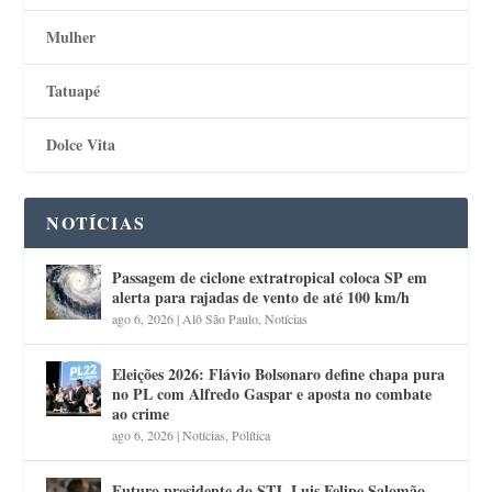
Mulher
Tatuapé
Dolce Vita
NOTÍCIAS
Passagem de ciclone extratropical coloca SP em
alerta para rajadas de vento de até 100 km/h
ago 6, 2026
|
Alô São Paulo
,
Notícias
Eleições 2026: Flávio Bolsonaro define chapa pura
no PL com Alfredo Gaspar e aposta no combate
ao crime
ago 6, 2026
|
Notícias
,
Política
Futuro presidente do STJ, Luis Felipe Salomão