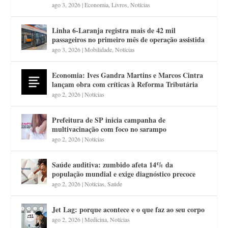
ago 3, 2026
|
Economia
,
Livros
,
Notícias
Linha 6-Laranja registra mais de 42 mil
passageiros no primeiro mês de operação assistida
ago 3, 2026
|
Mobilidade
,
Notícias
Economia: Ives Gandra Martins e Marcos Cintra
lançam obra com críticas à Reforma Tributária
ago 2, 2026
|
Notícias
Prefeitura de SP inicia campanha de
multivacinação com foco no sarampo
ago 2, 2026
|
Notícias
Saúde auditiva: zumbido afeta 14% da
população mundial e exige diagnóstico precoce
ago 2, 2026
|
Notícias
,
Saúde
Jet Lag: porque acontece e o que faz ao seu corpo
ago 2, 2026
|
Medicina
,
Notícias