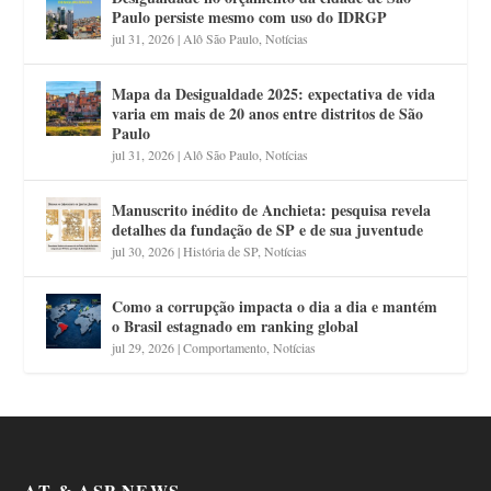
Paulo persiste mesmo com uso do IDRGP
jul 31, 2026
|
Alô São Paulo
,
Notícias
Mapa da Desigualdade 2025: expectativa de vida
varia em mais de 20 anos entre distritos de São
Paulo
jul 31, 2026
|
Alô São Paulo
,
Notícias
Manuscrito inédito de Anchieta: pesquisa revela
detalhes da fundação de SP e de sua juventude
jul 30, 2026
|
História de SP
,
Notícias
Como a corrupção impacta o dia a dia e mantém
o Brasil estagnado em ranking global
jul 29, 2026
|
Comportamento
,
Notícias
AT & ASP NEWS