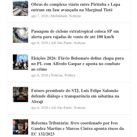
Obras do complexo viário entre Pirituba e Lapa
entram em fase avançada na Marginal Tietê
ago 7, 2026
|
Mobilidade
,
Notícias
Passagem de ciclone extratropical coloca SP em
alerta para rajadas de vento de até 100 km/h
ago 6, 2026
|
Alô São Paulo
,
Notícias
Eleições 2026: Flávio Bolsonaro define chapa pura
no PL com Alfredo Gaspar e aposta no combate
ao crime
ago 6, 2026
|
Notícias
,
Política
Futuro presidente do STJ, Luis Felipe Salomão
defende diálogo e transparência em sabatina na
Abraji
ago 6, 2026
|
Alô São Paulo
,
Notícias
Reforma Tributária: livro coordenado por Ives
Gandra Martins e Marcos Cintra aponta riscos da
EC 132/2023