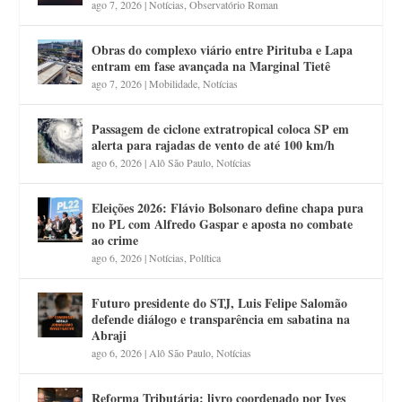
ago 7, 2026
|
Notícias
,
Observatório Roman
Obras do complexo viário entre Pirituba e Lapa
entram em fase avançada na Marginal Tietê
ago 7, 2026
|
Mobilidade
,
Notícias
Passagem de ciclone extratropical coloca SP em
alerta para rajadas de vento de até 100 km/h
ago 6, 2026
|
Alô São Paulo
,
Notícias
Eleições 2026: Flávio Bolsonaro define chapa pura
no PL com Alfredo Gaspar e aposta no combate
ao crime
ago 6, 2026
|
Notícias
,
Política
Futuro presidente do STJ, Luis Felipe Salomão
defende diálogo e transparência em sabatina na
Abraji
ago 6, 2026
|
Alô São Paulo
,
Notícias
Reforma Tributária: livro coordenado por Ives