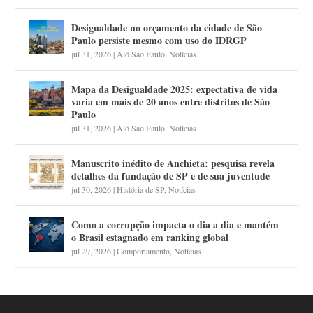
Desigualdade no orçamento da cidade de São
Paulo persiste mesmo com uso do IDRGP
jul 31, 2026
|
Alô São Paulo
,
Notícias
Mapa da Desigualdade 2025: expectativa de vida
varia em mais de 20 anos entre distritos de São
Paulo
jul 31, 2026
|
Alô São Paulo
,
Notícias
Manuscrito inédito de Anchieta: pesquisa revela
detalhes da fundação de SP e de sua juventude
jul 30, 2026
|
História de SP
,
Notícias
Como a corrupção impacta o dia a dia e mantém
o Brasil estagnado em ranking global
jul 29, 2026
|
Comportamento
,
Notícias