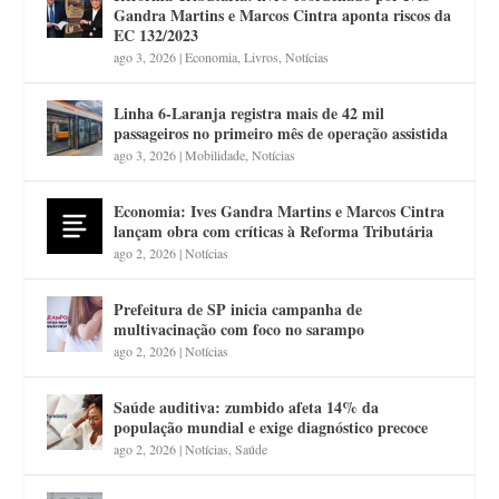
Gandra Martins e Marcos Cintra aponta riscos da
EC 132/2023
ago 3, 2026
|
Economia
,
Livros
,
Notícias
Linha 6-Laranja registra mais de 42 mil
passageiros no primeiro mês de operação assistida
ago 3, 2026
|
Mobilidade
,
Notícias
Economia: Ives Gandra Martins e Marcos Cintra
lançam obra com críticas à Reforma Tributária
ago 2, 2026
|
Notícias
Prefeitura de SP inicia campanha de
multivacinação com foco no sarampo
ago 2, 2026
|
Notícias
Saúde auditiva: zumbido afeta 14% da
população mundial e exige diagnóstico precoce
ago 2, 2026
|
Notícias
,
Saúde