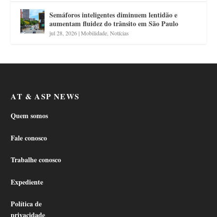
Semáforos inteligentes diminuem lentidão e
aumentam fluidez do trânsito em São Paulo
jul 28, 2026
|
Mobilidade
,
Notícias
AT & ASP NEWS
Quem somos
Fale conosco
Trabalhe conosco
Expediente
Política de
privacidade