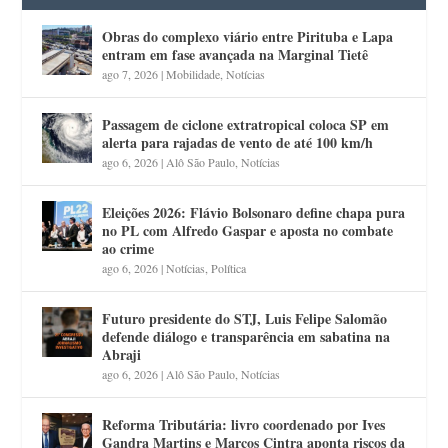
Obras do complexo viário entre Pirituba e Lapa
entram em fase avançada na Marginal Tietê
ago 7, 2026
|
Mobilidade
,
Notícias
Passagem de ciclone extratropical coloca SP em
alerta para rajadas de vento de até 100 km/h
ago 6, 2026
|
Alô São Paulo
,
Notícias
Eleições 2026: Flávio Bolsonaro define chapa pura
no PL com Alfredo Gaspar e aposta no combate
ao crime
ago 6, 2026
|
Notícias
,
Política
Futuro presidente do STJ, Luis Felipe Salomão
defende diálogo e transparência em sabatina na
Abraji
ago 6, 2026
|
Alô São Paulo
,
Notícias
Reforma Tributária: livro coordenado por Ives
Gandra Martins e Marcos Cintra aponta riscos da