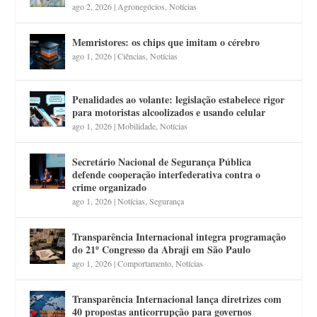
ago 2, 2026
|
Agronegócios
,
Notícias
Memristores: os chips que imitam o cérebro
ago 1, 2026
|
Ciências
,
Notícias
Penalidades ao volante: legislação estabelece rigor
para motoristas alcoolizados e usando celular
ago 1, 2026
|
Mobilidade
,
Notícias
Secretário Nacional de Segurança Pública
defende cooperação interfederativa contra o
crime organizado
ago 1, 2026
|
Notícias
,
Segurança
Transparência Internacional integra programação
do 21º Congresso da Abraji em São Paulo
ago 1, 2026
|
Comportamento
,
Notícias
Transparência Internacional lança diretrizes com
40 propostas anticorrupção para governos