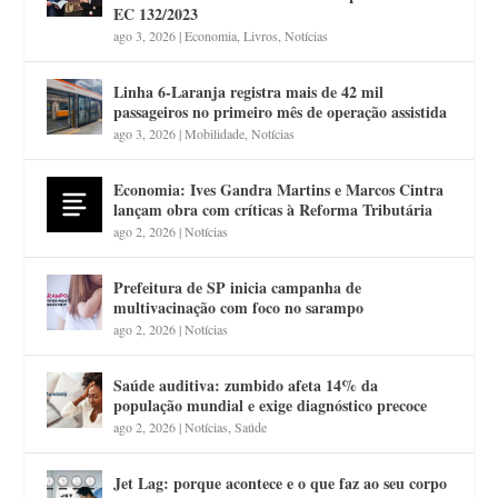
EC 132/2023
ago 3, 2026
|
Economia
,
Livros
,
Notícias
Linha 6-Laranja registra mais de 42 mil
passageiros no primeiro mês de operação assistida
ago 3, 2026
|
Mobilidade
,
Notícias
Economia: Ives Gandra Martins e Marcos Cintra
lançam obra com críticas à Reforma Tributária
ago 2, 2026
|
Notícias
Prefeitura de SP inicia campanha de
multivacinação com foco no sarampo
ago 2, 2026
|
Notícias
Saúde auditiva: zumbido afeta 14% da
população mundial e exige diagnóstico precoce
ago 2, 2026
|
Notícias
,
Saúde
Jet Lag: porque acontece e o que faz ao seu corpo