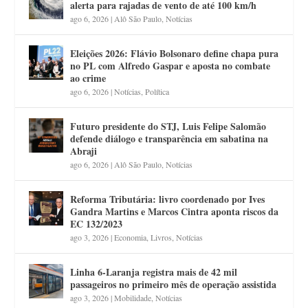
alerta para rajadas de vento de até 100 km/h
ago 6, 2026
|
Alô São Paulo
,
Notícias
Eleições 2026: Flávio Bolsonaro define chapa pura
no PL com Alfredo Gaspar e aposta no combate
ao crime
ago 6, 2026
|
Notícias
,
Política
Futuro presidente do STJ, Luis Felipe Salomão
defende diálogo e transparência em sabatina na
Abraji
ago 6, 2026
|
Alô São Paulo
,
Notícias
Reforma Tributária: livro coordenado por Ives
Gandra Martins e Marcos Cintra aponta riscos da
EC 132/2023
ago 3, 2026
|
Economia
,
Livros
,
Notícias
Linha 6-Laranja registra mais de 42 mil
passageiros no primeiro mês de operação assistida
ago 3, 2026
|
Mobilidade
,
Notícias