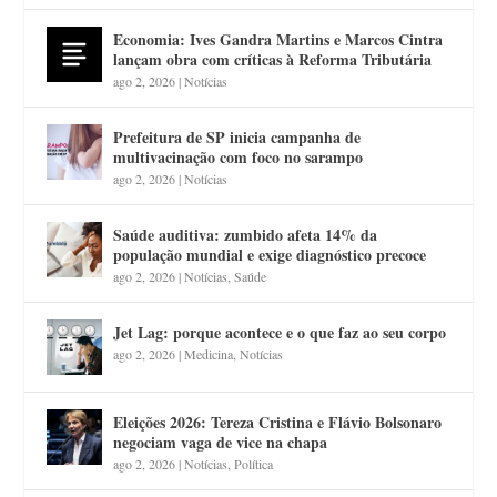
Economia: Ives Gandra Martins e Marcos Cintra
lançam obra com críticas à Reforma Tributária
ago 2, 2026
|
Notícias
Prefeitura de SP inicia campanha de
multivacinação com foco no sarampo
ago 2, 2026
|
Notícias
Saúde auditiva: zumbido afeta 14% da
população mundial e exige diagnóstico precoce
ago 2, 2026
|
Notícias
,
Saúde
Jet Lag: porque acontece e o que faz ao seu corpo
ago 2, 2026
|
Medicina
,
Notícias
Eleições 2026: Tereza Cristina e Flávio Bolsonaro
negociam vaga de vice na chapa
ago 2, 2026
|
Notícias
,
Política