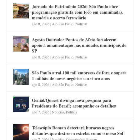
Jornada do Patrimônio 2026: São Paulo abre
programação gratuita com foco em caminhadas,
memória e acervo ferroviário
ago 8, 2026
|
Alô São Paulo
,
Notícias
Agosto Dourado: Pontos de Afeto fortalecem
apoio à amamentação nas unidades municipais de
SP
ago 8, 2026
|
Alô São Paulo
,
Notícias
São Paulo atrai 100 mil empresas de fora e supera
1 milhão de novos negócios em cinco anos
ago 8, 2026
|
Alô São Paulo
,
Notícias
Genial/Quaest divulga nova pesquisa para
Presidente do Brasil; acompanhe os detalhes
ago 7, 2026
|
Notícias
,
Política
Telescópio Roman detectará buracos negros
distantes que destroem estrelas como o nosso Sol
ago 7, 2026
|
Notícias
,
Observatório Roman