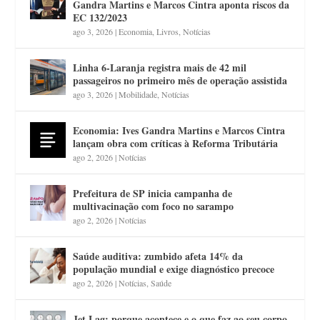
Gandra Martins e Marcos Cintra aponta riscos da
EC 132/2023
ago 3, 2026
|
Economia
,
Livros
,
Notícias
Linha 6-Laranja registra mais de 42 mil
passageiros no primeiro mês de operação assistida
ago 3, 2026
|
Mobilidade
,
Notícias
Economia: Ives Gandra Martins e Marcos Cintra
lançam obra com críticas à Reforma Tributária
ago 2, 2026
|
Notícias
Prefeitura de SP inicia campanha de
multivacinação com foco no sarampo
ago 2, 2026
|
Notícias
Saúde auditiva: zumbido afeta 14% da
população mundial e exige diagnóstico precoce
ago 2, 2026
|
Notícias
,
Saúde
Jet Lag: porque acontece e o que faz ao seu corpo