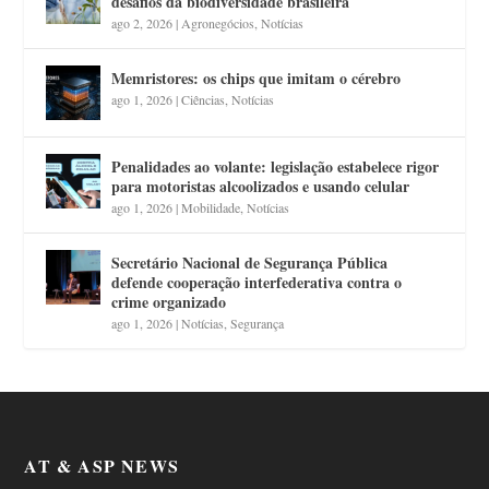
desafios da biodiversidade brasileira
ago 2, 2026
|
Agronegócios
,
Notícias
Memristores: os chips que imitam o cérebro
ago 1, 2026
|
Ciências
,
Notícias
Penalidades ao volante: legislação estabelece rigor
para motoristas alcoolizados e usando celular
ago 1, 2026
|
Mobilidade
,
Notícias
Secretário Nacional de Segurança Pública
defende cooperação interfederativa contra o
crime organizado
ago 1, 2026
|
Notícias
,
Segurança
AT & ASP NEWS