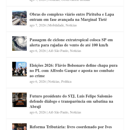
Obras do complexo viário entre Pirituba e Lapa
entram em fase avançada na Marginal Tietê
ago 7, 2026
|
Mobilidade
,
Notícias
Passagem de ciclone extratropical coloca SP em
alerta para rajadas de vento de até 100 km/h
ago 6, 2026
|
Alô São Paulo
,
Notícias
Eleições 2026: Flávio Bolsonaro define chapa pura
no PL com Alfredo Gaspar e aposta no combate
ao crime
ago 6, 2026
|
Notícias
,
Política
Futuro presidente do STJ, Luis Felipe Salomão
defende diálogo e transparência em sabatina na
Abraji
ago 6, 2026
|
Alô São Paulo
,
Notícias
Reforma Tributária: livro coordenado por Ives