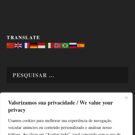
TRANSLATE
Valorizamos sua privacidade / We value your
TODAS OS ASSUNTOS
privacy
Usamos cookies para melhorar sua experiência de navegação,
veicular anúncios ou conteúdo personalizado e analisar nosso
tráfego. Ao clicar em “Aceitar tudo”, você concorda com o uso de