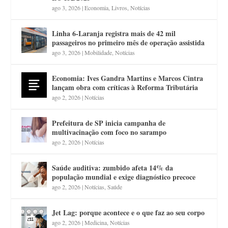
ago 3, 2026
|
Economia
,
Livros
,
Notícias
Linha 6-Laranja registra mais de 42 mil
passageiros no primeiro mês de operação assistida
ago 3, 2026
|
Mobilidade
,
Notícias
Economia: Ives Gandra Martins e Marcos Cintra
lançam obra com críticas à Reforma Tributária
ago 2, 2026
|
Notícias
Prefeitura de SP inicia campanha de
multivacinação com foco no sarampo
ago 2, 2026
|
Notícias
Saúde auditiva: zumbido afeta 14% da
população mundial e exige diagnóstico precoce
ago 2, 2026
|
Notícias
,
Saúde
Jet Lag: porque acontece e o que faz ao seu corpo
ago 2, 2026
|
Medicina
,
Notícias