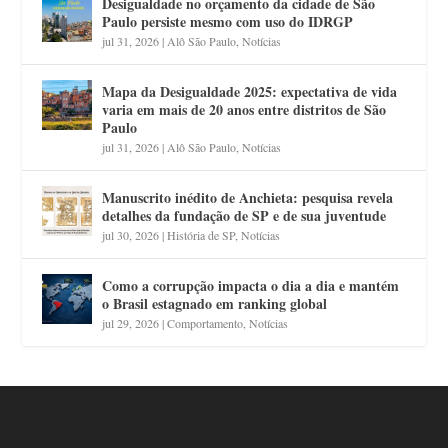
Desigualdade no orçamento da cidade de São
Paulo persiste mesmo com uso do IDRGP
jul 31, 2026
|
Alô São Paulo
,
Notícias
Mapa da Desigualdade 2025: expectativa de vida
varia em mais de 20 anos entre distritos de São
Paulo
jul 31, 2026
|
Alô São Paulo
,
Notícias
Manuscrito inédito de Anchieta: pesquisa revela
detalhes da fundação de SP e de sua juventude
jul 30, 2026
|
História de SP
,
Notícias
Como a corrupção impacta o dia a dia e mantém
o Brasil estagnado em ranking global
jul 29, 2026
|
Comportamento
,
Notícias