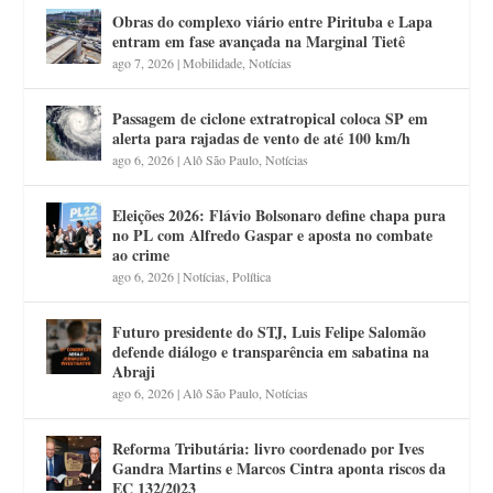
Obras do complexo viário entre Pirituba e Lapa
entram em fase avançada na Marginal Tietê
ago 7, 2026
|
Mobilidade
,
Notícias
Passagem de ciclone extratropical coloca SP em
alerta para rajadas de vento de até 100 km/h
ago 6, 2026
|
Alô São Paulo
,
Notícias
Eleições 2026: Flávio Bolsonaro define chapa pura
no PL com Alfredo Gaspar e aposta no combate
ao crime
ago 6, 2026
|
Notícias
,
Política
Futuro presidente do STJ, Luis Felipe Salomão
defende diálogo e transparência em sabatina na
Abraji
ago 6, 2026
|
Alô São Paulo
,
Notícias
Reforma Tributária: livro coordenado por Ives
Gandra Martins e Marcos Cintra aponta riscos da
EC 132/2023