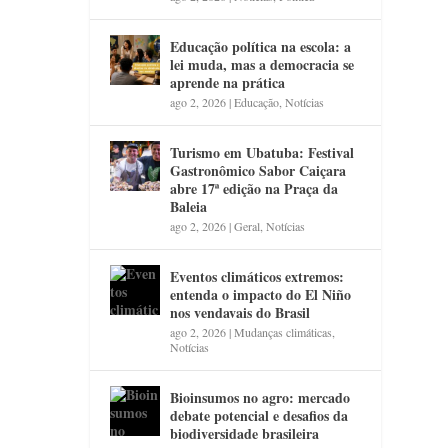
Educação política na escola: a
lei muda, mas a democracia se
aprende na prática
ago 2, 2026
|
Educação
,
Notícias
Turismo em Ubatuba: Festival
Gastronômico Sabor Caiçara
abre 17ª edição na Praça da
Baleia
ago 2, 2026
|
Geral
,
Notícias
Eventos climáticos extremos:
entenda o impacto do El Niño
nos vendavais do Brasil
ago 2, 2026
|
Mudanças climáticas
,
Notícias
Bioinsumos no agro: mercado
debate potencial e desafios da
biodiversidade brasileira