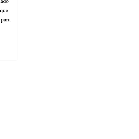
hado
 que
 para