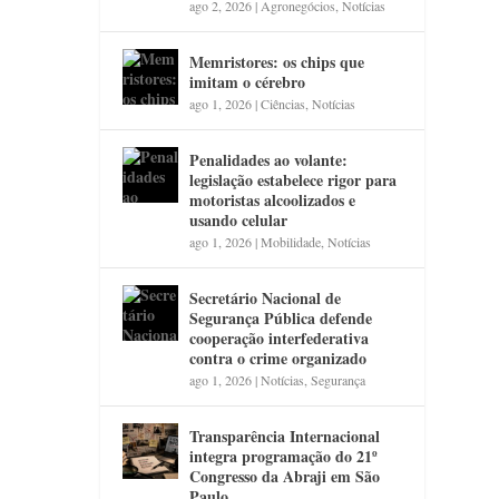
ago 2, 2026
|
Agronegócios
,
Notícias
Memristores: os chips que
imitam o cérebro
ago 1, 2026
|
Ciências
,
Notícias
Penalidades ao volante:
legislação estabelece rigor para
motoristas alcoolizados e
usando celular
ago 1, 2026
|
Mobilidade
,
Notícias
Secretário Nacional de
Segurança Pública defende
cooperação interfederativa
contra o crime organizado
ago 1, 2026
|
Notícias
,
Segurança
Transparência Internacional
integra programação do 21º
Congresso da Abraji em São
Paulo