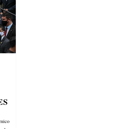
ES
ômico