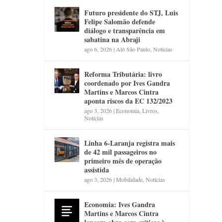
Futuro presidente do STJ, Luis
Felipe Salomão defende
diálogo e transparência em
sabatina na Abraji
ago 6, 2026
|
Alô São Paulo
,
Notícias
Reforma Tributária: livro
coordenado por Ives Gandra
Martins e Marcos Cintra
aponta riscos da EC 132/2023
ago 3, 2026
|
Economia
,
Livros
,
Notícias
Linha 6-Laranja registra mais
de 42 mil passageiros no
primeiro mês de operação
assistida
ago 3, 2026
|
Mobilidade
,
Notícias
Economia: Ives Gandra
Martins e Marcos Cintra