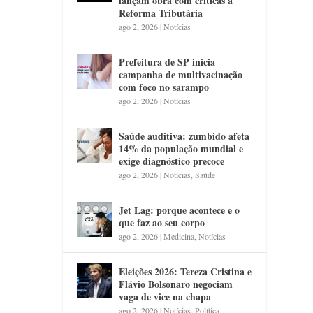
lançam obra com críticas à
Reforma Tributária
ago 2, 2026
|
Notícias
Prefeitura de SP inicia
campanha de multivacinação
com foco no sarampo
ago 2, 2026
|
Notícias
Saúde auditiva: zumbido afeta
14% da população mundial e
exige diagnóstico precoce
ago 2, 2026
|
Notícias
,
Saúde
Jet Lag: porque acontece e o
que faz ao seu corpo
ago 2, 2026
|
Medicina
,
Notícias
Eleições 2026: Tereza Cristina e
Flávio Bolsonaro negociam
vaga de vice na chapa
ago 2, 2026
|
Notícias
,
Política