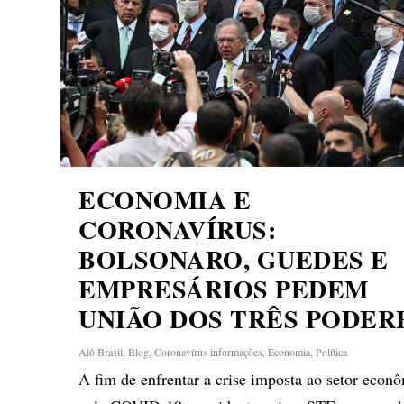
ECONOMIA E
CORONAVÍRUS:
BOLSONARO, GUEDES E
EMPRESÁRIOS PEDEM
UNIÃO DOS TRÊS PODER
Alô Brasil
,
Blog
,
Coronavírus informações
,
Economia
,
Política
A fim de enfrentar a crise imposta ao setor econ