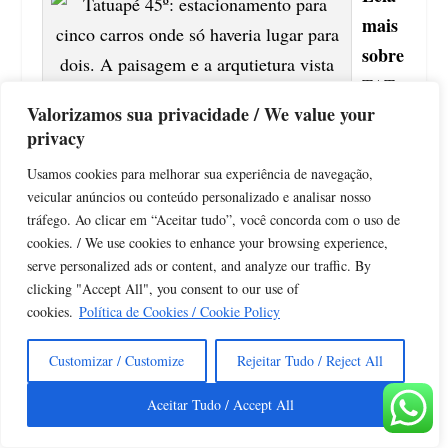
mais
sobre
TAT
Valorizamos sua privacidade / We value your
UAP
privacy
É
Usamos cookies para melhorar sua experiência de navegação,
Tatuapé 45º é a nossa sugestão protocolada pela CET:
veicular anúncios ou conteúdo personalizado e analisar nosso
estacionamento para cinco carros onde só haveria lugar para
tráfego. Ao clicar em “Aceitar tudo”, você concorda com o uso de
dois. A paisagem e a arqutietura vista nesta fotografia
ilustram bem o bom aproveitamento do espaço em parte da
cookies. / We use cookies to enhance your browsing experience,
Rua Henrique Dumont. A situação encontrada no bairro
serve personalized ads or content, and analyze our traffic. By
hoje é bem diferente (saiba mais em
estacionamento+45
).
clicking "Accept All", you consent to our use of
Foto: aloimage
cookies.
Política de Cookies / Cookie Policy
Customizar / Customize
Rejeitar Tudo / Reject All
Aceitar Tudo / Accept All