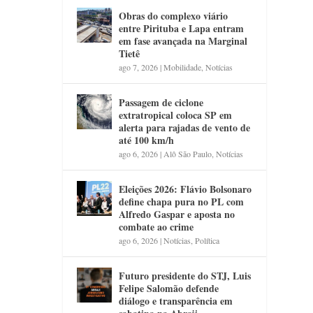
Obras do complexo viário
entre Pirituba e Lapa entram
em fase avançada na Marginal
Tietê
ago 7, 2026
|
Mobilidade
,
Notícias
Passagem de ciclone
extratropical coloca SP em
alerta para rajadas de vento de
até 100 km/h
ago 6, 2026
|
Alô São Paulo
,
Notícias
Eleições 2026: Flávio Bolsonaro
define chapa pura no PL com
Alfredo Gaspar e aposta no
combate ao crime
ago 6, 2026
|
Notícias
,
Política
Futuro presidente do STJ, Luis
Felipe Salomão defende
diálogo e transparência em