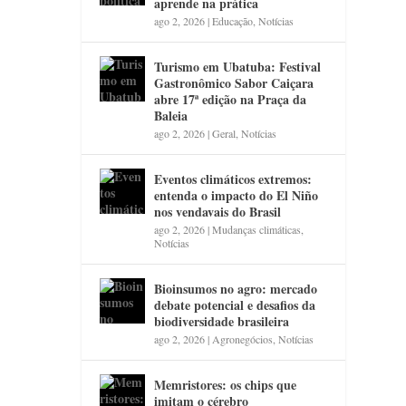
aprende na prática
ago 2, 2026
|
Educação
,
Notícias
Turismo em Ubatuba: Festival
Gastronômico Sabor Caiçara
abre 17ª edição na Praça da
Baleia
ago 2, 2026
|
Geral
,
Notícias
Eventos climáticos extremos:
entenda o impacto do El Niño
nos vendavais do Brasil
ago 2, 2026
|
Mudanças climáticas
,
Notícias
Bioinsumos no agro: mercado
debate potencial e desafios da
biodiversidade brasileira
ago 2, 2026
|
Agronegócios
,
Notícias
Memristores: os chips que
imitam o cérebro