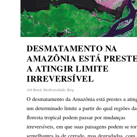
DESMATAMENTO NA
AMAZÔNIA ESTÁ PREST
A ATINGIR LIMITE
IRREVERSÍVEL
Alô Brasil
,
Biodiversidade
,
Blog
O desmatamento da Amazônia está prestes a ating
um determinado limite a partir do qual regiões da
floresta tropical podem passar por mudanças
irreversíveis, em que suas paisagens podem se to
semelhantes às de cerrado, mas degradadas, com