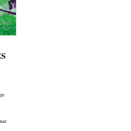
ES
ir
rnar