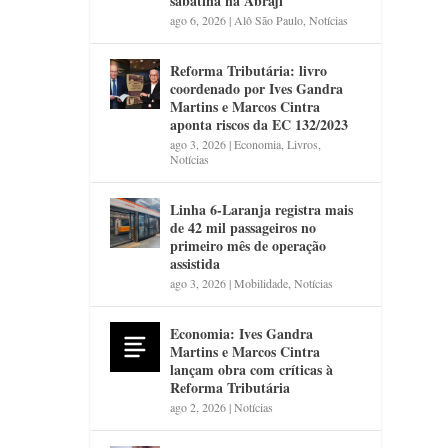
sabatina na Abraji
ago 6, 2026
|
Alô São Paulo
,
Notícias
Reforma Tributária: livro
coordenado por Ives Gandra
Martins e Marcos Cintra
aponta riscos da EC 132/2023
ago 3, 2026
|
Economia
,
Livros
,
Notícias
Linha 6-Laranja registra mais
de 42 mil passageiros no
primeiro mês de operação
assistida
ago 3, 2026
|
Mobilidade
,
Notícias
Economia: Ives Gandra
Martins e Marcos Cintra
lançam obra com críticas à
Reforma Tributária
ago 2, 2026
|
Notícias