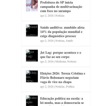
Prefeitura de SP inicia
campanha de multivacinação
com foco no sarampo
ago 2, 2026
|
Notícias
Saúde auditiva: zumbido afeta
14% da população mundial e
exige diagnóstico precoce
ago 2, 2026
|
Notícias
,
Saúde
Jet Lag: porque acontece e o
que faz ao seu corpo
ago 2, 2026
|
Medicina
,
Notícias
Eleições 2026: Tereza Cristina e
Flávio Bolsonaro negociam
vaga de vice na chapa
ago 2, 2026
|
Notícias
,
Política
Educação política na escola: a
lei muda, mas a democracia se