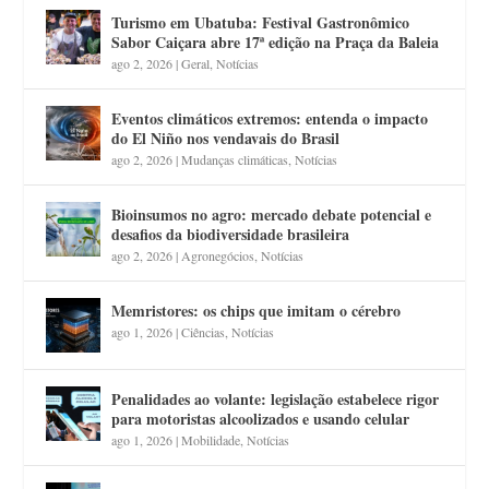
Turismo em Ubatuba: Festival Gastronômico
Sabor Caiçara abre 17ª edição na Praça da Baleia
ago 2, 2026
|
Geral
,
Notícias
Eventos climáticos extremos: entenda o impacto
do El Niño nos vendavais do Brasil
ago 2, 2026
|
Mudanças climáticas
,
Notícias
Bioinsumos no agro: mercado debate potencial e
desafios da biodiversidade brasileira
ago 2, 2026
|
Agronegócios
,
Notícias
Memristores: os chips que imitam o cérebro
ago 1, 2026
|
Ciências
,
Notícias
Penalidades ao volante: legislação estabelece rigor
para motoristas alcoolizados e usando celular
ago 1, 2026
|
Mobilidade
,
Notícias