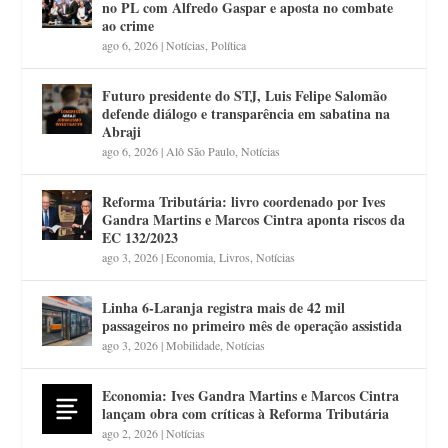
no PL com Alfredo Gaspar e aposta no combate
ao crime
ago 6, 2026
|
Notícias
,
Política
Futuro presidente do STJ, Luis Felipe Salomão
defende diálogo e transparência em sabatina na
Abraji
ago 6, 2026
|
Alô São Paulo
,
Notícias
Reforma Tributária: livro coordenado por Ives
Gandra Martins e Marcos Cintra aponta riscos da
EC 132/2023
ago 3, 2026
|
Economia
,
Livros
,
Notícias
Linha 6-Laranja registra mais de 42 mil
passageiros no primeiro mês de operação assistida
ago 3, 2026
|
Mobilidade
,
Notícias
Economia: Ives Gandra Martins e Marcos Cintra
lançam obra com críticas à Reforma Tributária
ago 2, 2026
|
Notícias