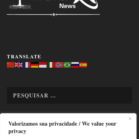
TRANSLATE
Valorizamos sua privacidade / We value your
TODAS OS ASSUNTOS
privacy