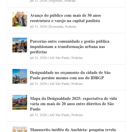
jul 31, 2026
|
Negócios
,
Notícias
Avanço do público com mais de 50 anos
reestrutura o varejo na capital paulista
jul 31, 2026
|
Economia
,
Notícias
Parcerias entre comunidade e gestão pública
impulsionam a transformação urbana nas
periferias
jul 31, 2026
|
Alô São Paulo
,
Notícias
Desigualdade no orçamento da cidade de São
Paulo persiste mesmo com uso do IDRGP
jul 31, 2026
|
Alô São Paulo
,
Notícias
Mapa da Desigualdade 2025: expectativa de vida
varia em mais de 20 anos entre distritos de São
Paulo
jul 31, 2026
|
Alô São Paulo
,
Notícias
Manuscrito inédito de Anchieta: pesquisa revela