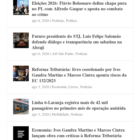
Eleições 2026: Flávio Bolsonaro define chapa pura
no PL com Alfredo Gaspar e aposta no combate
ao crime
ago 6, 2026
|
Notícias
,
Política
Futuro presidente do STJ, Luis Felipe Salomão
defende diálogo e transparência em sabatina na
Abraji
ago 6, 2026
|
Alô São Paulo
,
Notícias
Reforma Tributária: livro coordenado por Ives
Gandra Martins e Marcos Cintra aponta riscos da
EC 132/2023
ago 3, 2026
|
Economia
,
Livros
,
Notícias
Linha 6-Laranja registra mais de 42 mil
passageiros no primeiro mês de operação assistida
ago 3, 2026
|
Mobilidade
,
Notícias
Economia: Ives Gandra Martins e Marcos Cintra
lançam obra com críticas à Reforma Tributária