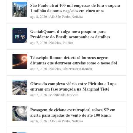
São Paulo atrai 100 mil empresas de fora e supera
1 milhão de novos negócios em cinco anos
ago 8, 2026
|
Alô São Paulo
,
Notícias
Genial/Quaest divulga nova pesquisa para
Presidente do Brasil; acompanhe os detalhes
ago 7, 2026
|
Notícias
,
Política
Telescópio Roman detectará buracos negros
distantes que destroem estrelas como o nosso Sol
ago 7, 2026
|
Notícias
,
Observatório Roman
Obras do complexo viário entre Pirituba e Lapa
entram em fase avançada na Marginal Tietê
ago 7, 2026
|
Mobilidade
,
Notícias
Passagem de ciclone extratropical coloca SP em
alerta para rajadas de vento de até 100 km/h
ago 6, 2026
|
Alô São Paulo
,
Notícias