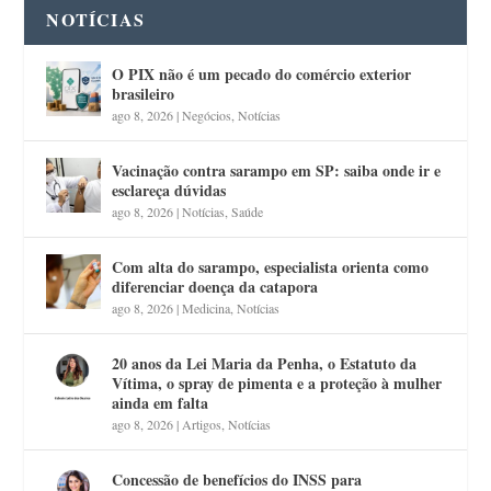
NOTÍCIAS
O PIX não é um pecado do comércio exterior
brasileiro
ago 8, 2026
|
Negócios
,
Notícias
Vacinação contra sarampo em SP: saiba onde ir e
esclareça dúvidas
ago 8, 2026
|
Notícias
,
Saúde
Com alta do sarampo, especialista orienta como
diferenciar doença da catapora
ago 8, 2026
|
Medicina
,
Notícias
20 anos da Lei Maria da Penha, o Estatuto da
Vítima, o spray de pimenta e a proteção à mulher
ainda em falta
ago 8, 2026
|
Artigos
,
Notícias
Concessão de benefícios do INSS para