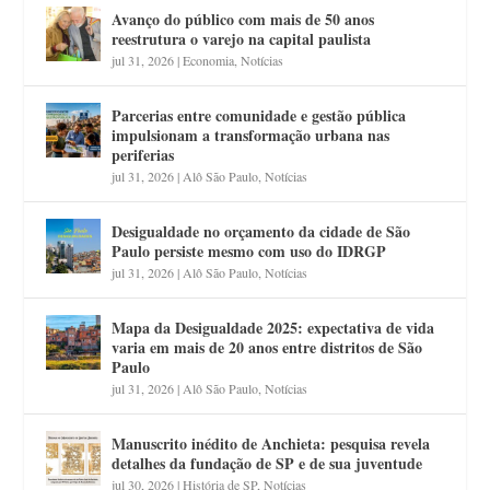
Avanço do público com mais de 50 anos
reestrutura o varejo na capital paulista
jul 31, 2026
|
Economia
,
Notícias
Parcerias entre comunidade e gestão pública
impulsionam a transformação urbana nas
periferias
jul 31, 2026
|
Alô São Paulo
,
Notícias
Desigualdade no orçamento da cidade de São
Paulo persiste mesmo com uso do IDRGP
jul 31, 2026
|
Alô São Paulo
,
Notícias
Mapa da Desigualdade 2025: expectativa de vida
varia em mais de 20 anos entre distritos de São
Paulo
jul 31, 2026
|
Alô São Paulo
,
Notícias
Manuscrito inédito de Anchieta: pesquisa revela
detalhes da fundação de SP e de sua juventude
jul 30, 2026
|
História de SP
,
Notícias