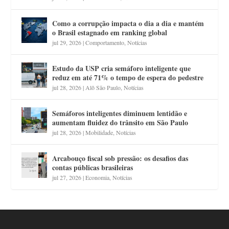
Como a corrupção impacta o dia a dia e mantém
o Brasil estagnado em ranking global
jul 29, 2026
|
Comportamento
,
Notícias
Estudo da USP cria semáforo inteligente que
reduz em até 71% o tempo de espera do pedestre
jul 28, 2026
|
Alô São Paulo
,
Notícias
Semáforos inteligentes diminuem lentidão e
aumentam fluidez do trânsito em São Paulo
jul 28, 2026
|
Mobilidade
,
Notícias
Arcabouço fiscal sob pressão: os desafios das
contas públicas brasileiras
jul 27, 2026
|
Economia
,
Notícias