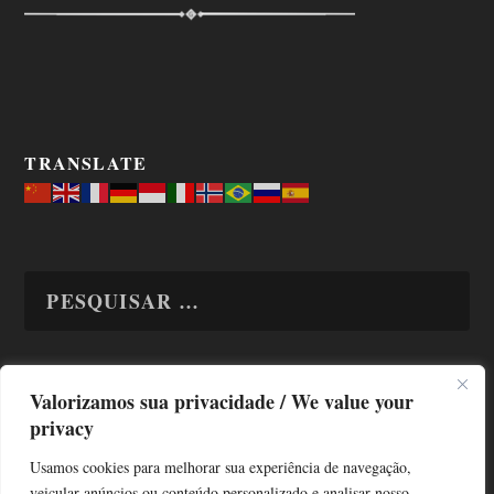
TRANSLATE
Valorizamos sua privacidade / We value your
TODAS OS ASSUNTOS
privacy
Usamos cookies para melhorar sua experiência de navegação,
veicular anúncios ou conteúdo personalizado e analisar nosso