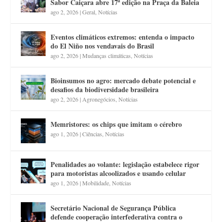
Sabor Caiçara abre 17ª edição na Praça da Baleia
ago 2, 2026
|
Geral
,
Notícias
Eventos climáticos extremos: entenda o impacto
do El Niño nos vendavais do Brasil
ago 2, 2026
|
Mudanças climáticas
,
Notícias
Bioinsumos no agro: mercado debate potencial e
desafios da biodiversidade brasileira
ago 2, 2026
|
Agronegócios
,
Notícias
Memristores: os chips que imitam o cérebro
ago 1, 2026
|
Ciências
,
Notícias
Penalidades ao volante: legislação estabelece rigor
para motoristas alcoolizados e usando celular
ago 1, 2026
|
Mobilidade
,
Notícias
Secretário Nacional de Segurança Pública
defende cooperação interfederativa contra o