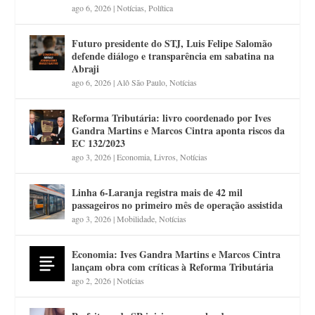
ago 6, 2026
|
Notícias
,
Política
Futuro presidente do STJ, Luis Felipe Salomão
defende diálogo e transparência em sabatina na
Abraji
ago 6, 2026
|
Alô São Paulo
,
Notícias
Reforma Tributária: livro coordenado por Ives
Gandra Martins e Marcos Cintra aponta riscos da
EC 132/2023
ago 3, 2026
|
Economia
,
Livros
,
Notícias
Linha 6-Laranja registra mais de 42 mil
passageiros no primeiro mês de operação assistida
ago 3, 2026
|
Mobilidade
,
Notícias
Economia: Ives Gandra Martins e Marcos Cintra
lançam obra com críticas à Reforma Tributária
ago 2, 2026
|
Notícias