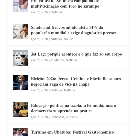
Prefeitura de SP inicia campanha de
multivacinação com foco no sarampo
ago 2, 2026
|
Notícias
Saúde auditiva: zumbido afeta 14% da
população mundial e exige diagnóstico precoce
ago 2, 2026
|
Notícias
,
Saúde
Jet Lag: porque acontece e o que faz ao seu corpo
ago 2, 2026
|
Medicina
,
Notícias
Eleições 2026: Tereza Cristina e Flávio Bolsonaro
negociam vaga de vice na chapa
ago 2, 2026
|
Notícias
,
Política
Educação política na escola: a lei muda, mas a
democracia se aprende na prática
ago 2, 2026
|
Educação
,
Notícias
Turismo em Ubatuba: Festival Gastronômico