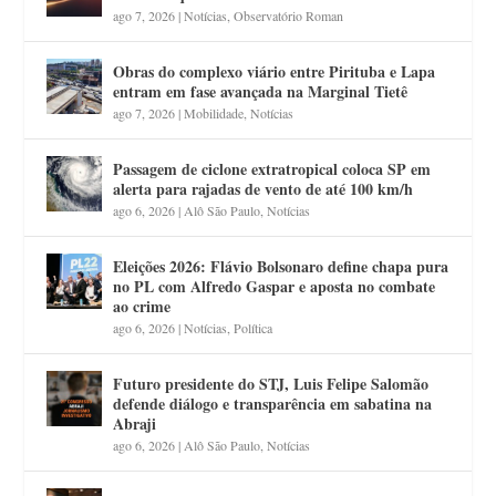
ago 7, 2026
|
Notícias
,
Observatório Roman
Obras do complexo viário entre Pirituba e Lapa
entram em fase avançada na Marginal Tietê
ago 7, 2026
|
Mobilidade
,
Notícias
Passagem de ciclone extratropical coloca SP em
alerta para rajadas de vento de até 100 km/h
ago 6, 2026
|
Alô São Paulo
,
Notícias
Eleições 2026: Flávio Bolsonaro define chapa pura
no PL com Alfredo Gaspar e aposta no combate
ao crime
ago 6, 2026
|
Notícias
,
Política
Futuro presidente do STJ, Luis Felipe Salomão
defende diálogo e transparência em sabatina na
Abraji
ago 6, 2026
|
Alô São Paulo
,
Notícias