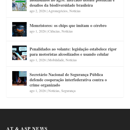
desafios da biodiversidade brasileira
ago 2, 2026
|
Agronegócios
,
Notícias
Memristores: os chips que imitam o cérebro
ago 1, 2026
|
Ciências
,
Notícias
Penalidades ao volante: legislação estabelece rigor
para motoristas alcoolizados e usando celular
ago 1, 2026
|
Mobilidade
,
Notícias
Secretário Nacional de Segurança Pública
defende cooperação interfederativa contra o
crime organizado
ago 1, 2026
|
Notícias
,
Segurança
AT & ASP NEWS