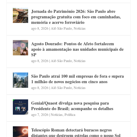
Jornada do Patrimônio 2026: São Paulo abre
programação gratuita com foco em caminhadas,
memória e acervo ferroviário
ago 8, 2026
|
Alô São Paulo
,
Notícias
Agosto Dourado: Pontos de Afeto fortalecem
apoio à amamentação nas unidades municipais de
SP
ago 8, 2026
|
Alô São Paulo
,
Notícias
São Paulo atrai 100 mil empresas de fora e supera
1 milhão de novos negócios em cinco anos
ago 8, 2026
|
Alô São Paulo
,
Notícias
Genial/Quaest divulga nova pesquisa para
Presidente do Brasil; acompanhe os detalhes
ago 7, 2026
|
Notícias
,
Política
Telescópio Roman detectará buracos negros
distantes que destroem estrelas como o nosso Sol