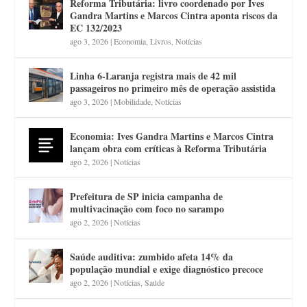
Reforma Tributária: livro coordenado por Ives
Gandra Martins e Marcos Cintra aponta riscos da
EC 132/2023
ago 3, 2026
|
Economia
,
Livros
,
Notícias
Linha 6-Laranja registra mais de 42 mil
passageiros no primeiro mês de operação assistida
ago 3, 2026
|
Mobilidade
,
Notícias
Economia: Ives Gandra Martins e Marcos Cintra
lançam obra com críticas à Reforma Tributária
ago 2, 2026
|
Notícias
Prefeitura de SP inicia campanha de
multivacinação com foco no sarampo
ago 2, 2026
|
Notícias
Saúde auditiva: zumbido afeta 14% da
população mundial e exige diagnóstico precoce
ago 2, 2026
|
Notícias
,
Saúde