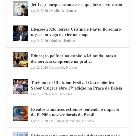
Jet Lag: porque acontece e o que faz ao seu corpo
ago 2, 2026
|
Medicina
,
Notícias
Eleições 2026: Tereza Cristina e Flávio Bolsonaro
negociam vaga de vice na chapa
ago 2, 2026
|
Notícias
,
Política
Educação política na escola: a lei muda, mas a
democracia se aprende na prática
ago 2, 2026
|
Educação
,
Notícias
Turismo em Ubatuba: Festival Gastronômico
Sabor Caiçara abre 17ª edição na Praça da Baleia
ago 2, 2026
|
Geral
,
Notícias
Eventos climáticos extremos: entenda o impacto
do El Niño nos vendavais do Brasil
ago 2, 2026
|
Mudanças climáticas
,
Notícias
Bioinsumos no agro: mercado debate potencial e