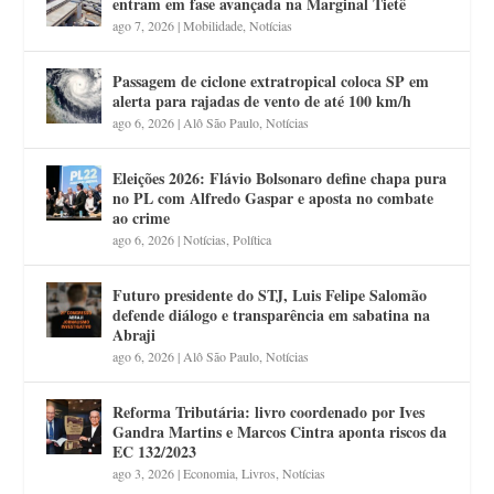
entram em fase avançada na Marginal Tietê
ago 7, 2026
|
Mobilidade
,
Notícias
Passagem de ciclone extratropical coloca SP em
alerta para rajadas de vento de até 100 km/h
ago 6, 2026
|
Alô São Paulo
,
Notícias
Eleições 2026: Flávio Bolsonaro define chapa pura
no PL com Alfredo Gaspar e aposta no combate
ao crime
ago 6, 2026
|
Notícias
,
Política
Futuro presidente do STJ, Luis Felipe Salomão
defende diálogo e transparência em sabatina na
Abraji
ago 6, 2026
|
Alô São Paulo
,
Notícias
Reforma Tributária: livro coordenado por Ives
Gandra Martins e Marcos Cintra aponta riscos da
EC 132/2023
ago 3, 2026
|
Economia
,
Livros
,
Notícias