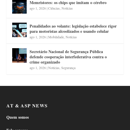
Memristores: os chips que imitam o cérebro
ago 1, 2026
|
Ciências
,
Notícias
Penalidades ao volante: legislação estabelece rigor
para motoristas alcoolizados e usando celular
ago 1, 2026
|
Mobilidade
,
Notícias
Secretário Nacional de Segurança Pública
defende cooperação interfederativa contra o
crime organizado
ago 1, 2026
|
Notícias
,
Segurança
AT & ASP NEWS
Quem somos