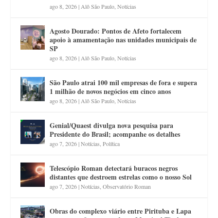
ago 8, 2026
|
Alô São Paulo
,
Notícias
Agosto Dourado: Pontos de Afeto fortalecem
apoio à amamentação nas unidades municipais de
SP
ago 8, 2026
|
Alô São Paulo
,
Notícias
São Paulo atrai 100 mil empresas de fora e supera
1 milhão de novos negócios em cinco anos
ago 8, 2026
|
Alô São Paulo
,
Notícias
Genial/Quaest divulga nova pesquisa para
Presidente do Brasil; acompanhe os detalhes
ago 7, 2026
|
Notícias
,
Política
Telescópio Roman detectará buracos negros
distantes que destroem estrelas como o nosso Sol
ago 7, 2026
|
Notícias
,
Observatório Roman
Obras do complexo viário entre Pirituba e Lapa