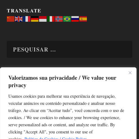
TRANSLATE
Valorizamos sua privacidade / We value your
TODAS OS ASSUNTOS
privacy
Usamos cookies para melhorar sua experiência de navegação,
veicular anúncios ou conteúdo personalizado e analisar nosso
tráfego. Ao clicar em “Aceitar tudo”, você concorda com o uso de
cookies. / We use cookies to enhance your browsing experience,
serve personalized ads or content, and analyze our traffic. By
Copyright © Alô Tatuapé 2013 / 2026
clicking "Accept All", you consent to our use of
Desenvolvido por ALOSP MKT DIGITAL
cookies.
Política de Cookies / Cookie Policy