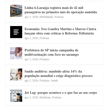
Linha 6-Laranja registra mais de 42 mil
passageiros no primeiro mês de operação assistida
ago 3, 2026
|
Mobilidade
,
Notícias
Economia: Ives Gandra Martins e Marcos Cintra
lançam obra com críticas à Reforma Tributária
ago 2, 2026
|
Notícias
Prefeitura de SP inicia campanha de
multivacinação com foco no sarampo
ago 2, 2026
|
Notícias
Saúde auditiva: zumbido afeta 14% da
população mundial e exige diagnóstico precoce
ago 2, 2026
|
Notícias
,
Saúde
Jet Lag: porque acontece e o que faz ao seu corpo
ago 2, 2026
|
Medicina
,
Notícias