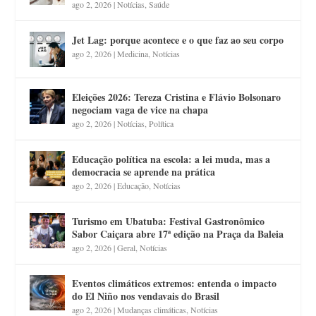
ago 2, 2026
|
Notícias
,
Saúde
Jet Lag: porque acontece e o que faz ao seu corpo
ago 2, 2026
|
Medicina
,
Notícias
Eleições 2026: Tereza Cristina e Flávio Bolsonaro
negociam vaga de vice na chapa
ago 2, 2026
|
Notícias
,
Política
Educação política na escola: a lei muda, mas a
democracia se aprende na prática
ago 2, 2026
|
Educação
,
Notícias
Turismo em Ubatuba: Festival Gastronômico
Sabor Caiçara abre 17ª edição na Praça da Baleia
ago 2, 2026
|
Geral
,
Notícias
Eventos climáticos extremos: entenda o impacto
do El Niño nos vendavais do Brasil
ago 2, 2026
|
Mudanças climáticas
,
Notícias