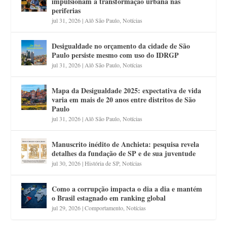
impulsionam a transformação urbana nas
periferias
jul 31, 2026
|
Alô São Paulo
,
Notícias
Desigualdade no orçamento da cidade de São
Paulo persiste mesmo com uso do IDRGP
jul 31, 2026
|
Alô São Paulo
,
Notícias
Mapa da Desigualdade 2025: expectativa de vida
varia em mais de 20 anos entre distritos de São
Paulo
jul 31, 2026
|
Alô São Paulo
,
Notícias
Manuscrito inédito de Anchieta: pesquisa revela
detalhes da fundação de SP e de sua juventude
jul 30, 2026
|
História de SP
,
Notícias
Como a corrupção impacta o dia a dia e mantém
o Brasil estagnado em ranking global
jul 29, 2026
|
Comportamento
,
Notícias