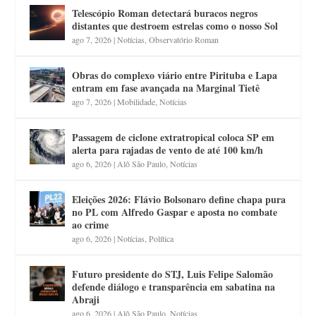
Telescópio Roman detectará buracos negros
distantes que destroem estrelas como o nosso Sol
ago 7, 2026
|
Notícias
,
Observatório Roman
Obras do complexo viário entre Pirituba e Lapa
entram em fase avançada na Marginal Tietê
ago 7, 2026
|
Mobilidade
,
Notícias
Passagem de ciclone extratropical coloca SP em
alerta para rajadas de vento de até 100 km/h
ago 6, 2026
|
Alô São Paulo
,
Notícias
Eleições 2026: Flávio Bolsonaro define chapa pura
no PL com Alfredo Gaspar e aposta no combate
ao crime
ago 6, 2026
|
Notícias
,
Política
Futuro presidente do STJ, Luis Felipe Salomão
defende diálogo e transparência em sabatina na
Abraji
ago 6, 2026
|
Alô São Paulo
,
Notícias