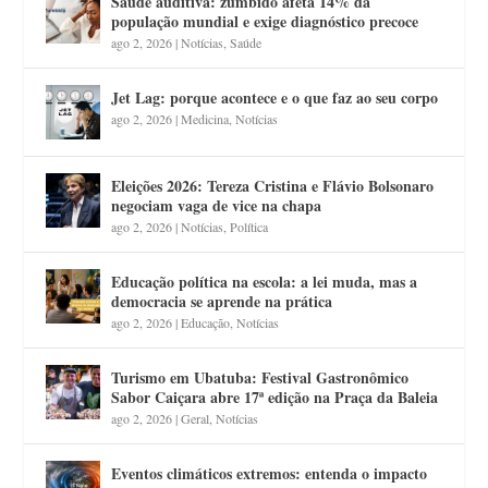
Saúde auditiva: zumbido afeta 14% da
população mundial e exige diagnóstico precoce
ago 2, 2026
|
Notícias
,
Saúde
Jet Lag: porque acontece e o que faz ao seu corpo
ago 2, 2026
|
Medicina
,
Notícias
Eleições 2026: Tereza Cristina e Flávio Bolsonaro
negociam vaga de vice na chapa
ago 2, 2026
|
Notícias
,
Política
Educação política na escola: a lei muda, mas a
democracia se aprende na prática
ago 2, 2026
|
Educação
,
Notícias
Turismo em Ubatuba: Festival Gastronômico
Sabor Caiçara abre 17ª edição na Praça da Baleia
ago 2, 2026
|
Geral
,
Notícias
Eventos climáticos extremos: entenda o impacto