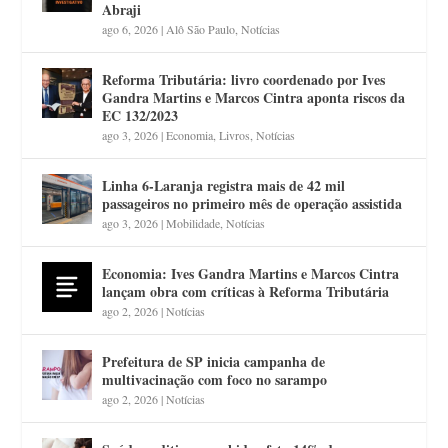
Abraji
ago 6, 2026
|
Alô São Paulo
,
Notícias
Reforma Tributária: livro coordenado por Ives
Gandra Martins e Marcos Cintra aponta riscos da
EC 132/2023
ago 3, 2026
|
Economia
,
Livros
,
Notícias
Linha 6-Laranja registra mais de 42 mil
passageiros no primeiro mês de operação assistida
ago 3, 2026
|
Mobilidade
,
Notícias
Economia: Ives Gandra Martins e Marcos Cintra
lançam obra com críticas à Reforma Tributária
ago 2, 2026
|
Notícias
Prefeitura de SP inicia campanha de
multivacinação com foco no sarampo
ago 2, 2026
|
Notícias