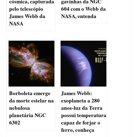
cósmica, capturada
gavinhas da NGC
pelo telescópio
604 com o Webb da
James Webb da
NASA, entenda
NASA
Borboleta emerge
James Webb:
da morte estelar na
exoplaneta a 280
nebulosa
anos-luz da Terra
planetária NGC
possui temperatura
6302
capaz de forjar o
ferro, conheça