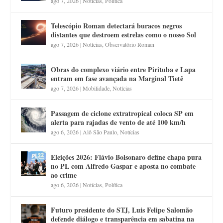
ago 7, 2026
|
Notícias
,
Política
Telescópio Roman detectará buracos negros
distantes que destroem estrelas como o nosso Sol
ago 7, 2026
|
Notícias
,
Observatório Roman
Obras do complexo viário entre Pirituba e Lapa
entram em fase avançada na Marginal Tietê
ago 7, 2026
|
Mobilidade
,
Notícias
Passagem de ciclone extratropical coloca SP em
alerta para rajadas de vento de até 100 km/h
ago 6, 2026
|
Alô São Paulo
,
Notícias
Eleições 2026: Flávio Bolsonaro define chapa pura
no PL com Alfredo Gaspar e aposta no combate
ao crime
ago 6, 2026
|
Notícias
,
Política
Futuro presidente do STJ, Luis Felipe Salomão
defende diálogo e transparência em sabatina na