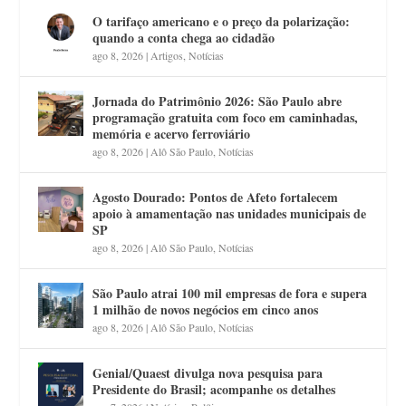
O tarifaço americano e o preço da polarização:
quando a conta chega ao cidadão
ago 8, 2026
|
Artigos
,
Notícias
Jornada do Patrimônio 2026: São Paulo abre
programação gratuita com foco em caminhadas,
memória e acervo ferroviário
ago 8, 2026
|
Alô São Paulo
,
Notícias
Agosto Dourado: Pontos de Afeto fortalecem
apoio à amamentação nas unidades municipais de
SP
ago 8, 2026
|
Alô São Paulo
,
Notícias
São Paulo atrai 100 mil empresas de fora e supera
1 milhão de novos negócios em cinco anos
ago 8, 2026
|
Alô São Paulo
,
Notícias
Genial/Quaest divulga nova pesquisa para
Presidente do Brasil; acompanhe os detalhes