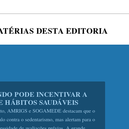
ATÉRIAS DESTA EDITORIA
HO: HOSPITAL SÃO PAULO
E 40% NAS DOAÇÕES DE
 E ADIA CIRURGIAS
ade da capacidade para os tipos sanguíneos
 da Unifesp tem reserva para apenas um dia. O