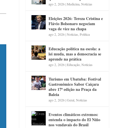
ago 2, 2026
|
Medicina
,
Notícias
Eleições 2026: Tereza Cristina e
Flávio Bolsonaro negociam
vaga de vice na chapa
ago 2, 2026
|
Notícias
,
Política
Educação política na escola: a
lei muda, mas a democracia se
aprende na prática
ago 2, 2026
|
Educação
,
Notícias
Turismo em Ubatuba: Festival
Gastronômico Sabor Caiçara
abre 17ª edição na Praça da
Baleia
ago 2, 2026
|
Geral
,
Notícias
Eventos climáticos extremos:
entenda o impacto do El Niño
nos vendavais do Brasil