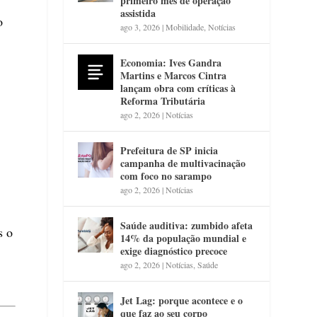
primeiro mês de operação
assistida
o
ago 3, 2026
|
Mobilidade
,
Notícias
Economia: Ives Gandra
Martins e Marcos Cintra
lançam obra com críticas à
Reforma Tributária
ago 2, 2026
|
Notícias
Prefeitura de SP inicia
campanha de multivacinação
com foco no sarampo
ago 2, 2026
|
Notícias
Saúde auditiva: zumbido afeta
s o
14% da população mundial e
exige diagnóstico precoce
ago 2, 2026
|
Notícias
,
Saúde
Jet Lag: porque acontece e o
que faz ao seu corpo