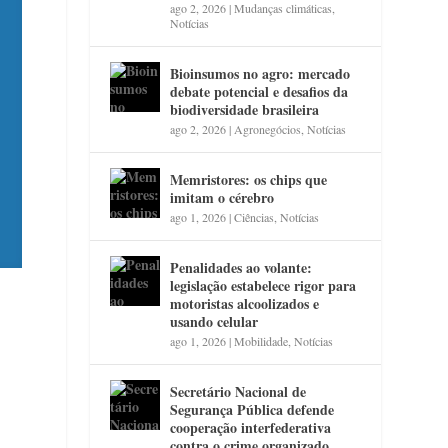
ago 2, 2026
|
Mudanças climáticas
,
Notícias
Bioinsumos no agro: mercado
debate potencial e desafios da
biodiversidade brasileira
ago 2, 2026
|
Agronegócios
,
Notícias
Memristores: os chips que
imitam o cérebro
ago 1, 2026
|
Ciências
,
Notícias
Penalidades ao volante:
legislação estabelece rigor para
motoristas alcoolizados e
usando celular
ago 1, 2026
|
Mobilidade
,
Notícias
Secretário Nacional de
Segurança Pública defende
cooperação interfederativa
contra o crime organizado