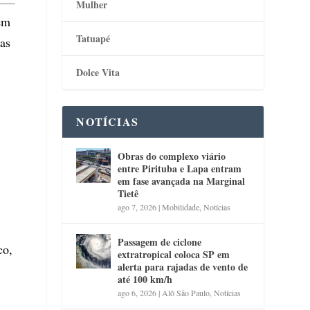
Mulher
em
Tatuapé
 as
Dolce Vita
NOTÍCIAS
Obras do complexo viário
entre Pirituba e Lapa entram
em fase avançada na Marginal
Tietê
ago 7, 2026
|
Mobilidade
,
Notícias
Passagem de ciclone
co,
extratropical coloca SP em
alerta para rajadas de vento de
até 100 km/h
ago 6, 2026
|
Alô São Paulo
,
Notícias