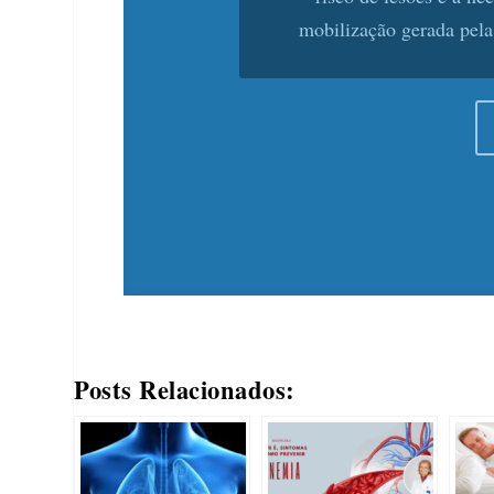
Hemocentro HSP/Unifesp en
faz um apelo ur
Posts Relacionados: