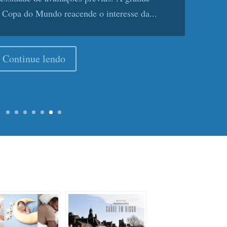
frenta uma redução expressiva nas doações e
gente à população neste mês de...
Continue lendo