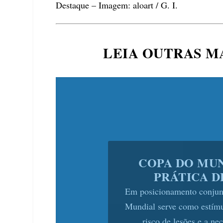
Destaque – Imagem: aloart / G. I.
LEIA OUTRAS M
JUNHO VERMEL
TEM QUEDA D
SANGUE
Estoques operam com met
mais críticos e hemocentro