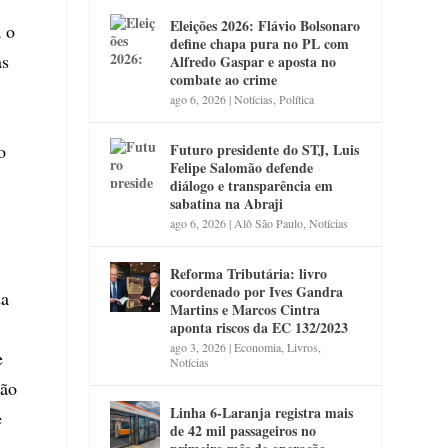
Eleições 2026: Flávio Bolsonaro
a o
define chapa pura no PL com
as
Alfredo Gaspar e aposta no
combate ao crime
ago 6, 2026
|
Notícias
,
Política
o
Futuro presidente do STJ, Luis
Felipe Salomão defende
diálogo e transparência em
sabatina na Abraji
ago 6, 2026
|
Alô São Paulo
,
Notícias
Reforma Tributária: livro
coordenado por Ives Gandra
da
Martins e Marcos Cintra
aponta riscos da EC 132/2023
ago 3, 2026
|
Economia
,
Livros
,
e
Notícias
ção
Linha 6-Laranja registra mais
e
de 42 mil passageiros no