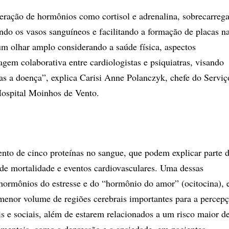
beração de hormônios como cortisol e adrenalina, sobrecarreg
ando os vasos sanguíneos e facilitando a formação de placas n
 um olhar amplo considerando a saúde física, aspectos
m colaborativa entre cardiologistas e psiquiatras, visando
enas a doença”, explica Carisi Anne Polanczyk, chefe do Serviç
Hospital Moinhos de Vento.
ento de cinco proteínas no sangue, que podem explicar parte 
 de mortalidade e eventos cardiovasculares. Uma dessas
 hormônios do estresse e do “hormônio do amor” (ocitocina), 
 menor volume de regiões cerebrais importantes para a percep
s e sociais, além de estarem relacionados a um risco maior d