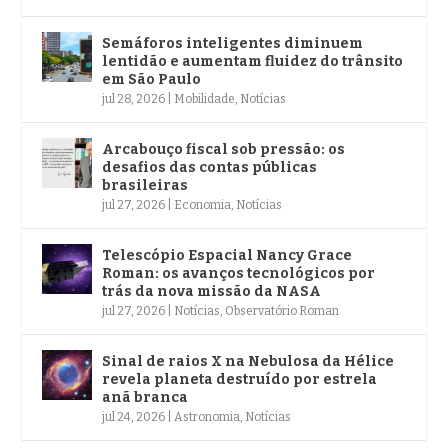
Semáforos inteligentes diminuem
lentidão e aumentam fluidez do trânsito
em São Paulo
jul 28, 2026
|
Mobilidade
,
Notícias
Arcabouço fiscal sob pressão: os
desafios das contas públicas
brasileiras
jul 27, 2026
|
Economia
,
Notícias
Telescópio Espacial Nancy Grace
Roman: os avanços tecnológicos por
trás da nova missão da NASA
jul 27, 2026
|
Notícias
,
Observatório Roman
Sinal de raios X na Nebulosa da Hélice
revela planeta destruído por estrela
anã branca
jul 24, 2026
|
Astronomia
,
Notícias