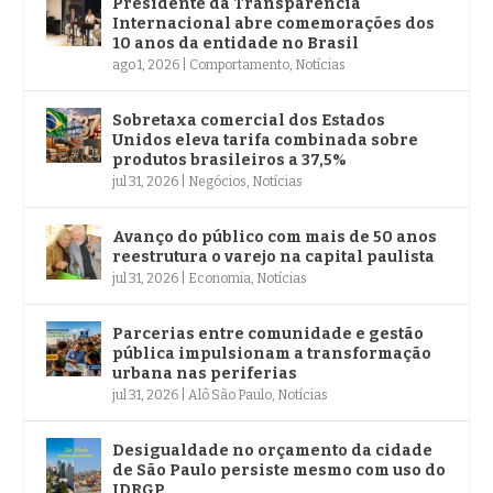
Presidente da Transparência
Internacional abre comemorações dos
10 anos da entidade no Brasil
ago 1, 2026
|
Comportamento
,
Notícias
Sobretaxa comercial dos Estados
Unidos eleva tarifa combinada sobre
produtos brasileiros a 37,5%
jul 31, 2026
|
Negócios
,
Notícias
Avanço do público com mais de 50 anos
reestrutura o varejo na capital paulista
jul 31, 2026
|
Economia
,
Notícias
Parcerias entre comunidade e gestão
pública impulsionam a transformação
urbana nas periferias
jul 31, 2026
|
Alô São Paulo
,
Notícias
Desigualdade no orçamento da cidade
de São Paulo persiste mesmo com uso do
IDRGP