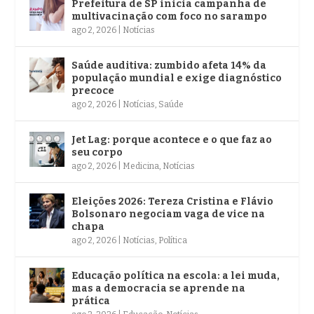
Prefeitura de SP inicia campanha de
multivacinação com foco no sarampo
ago 2, 2026
|
Notícias
Saúde auditiva: zumbido afeta 14% da
população mundial e exige diagnóstico
precoce
ago 2, 2026
|
Notícias
,
Saúde
Jet Lag: porque acontece e o que faz ao
seu corpo
ago 2, 2026
|
Medicina
,
Notícias
Eleições 2026: Tereza Cristina e Flávio
Bolsonaro negociam vaga de vice na
chapa
ago 2, 2026
|
Notícias
,
Política
Educação política na escola: a lei muda,
mas a democracia se aprende na
prática