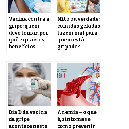
Vacina contra a
Mito ou verdade:
gripe: quem
comidas geladas
deve tomar, por
fazem mal para
quê e quais os
quem está
benefícios
gripado?
Dia D da vacina
Anemia – o que
da gripe
é, sintomas e
acontece neste
como prevenir