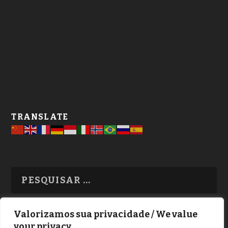
TRANSLATE
Valorizamos sua privacidade / We value
your privacy
TODAS OS ASSUNTOS