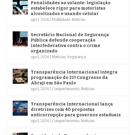
Penalidades ao volante: legislação
estabelece rigor para motoristas
alcoolizados e usando celular
ago 1, 2026
|
Mobilidade
,
Notícias
Secretário Nacional de Segurança
Pública defende cooperação
interfederativa contra o crime
organizado
ago 1, 2026
|
Notícias
,
Segurança
Transparência Internacional integra
programação do 21º Congresso da
Abraji em São Paulo
ago 1, 2026
|
Comportamento
,
Notícias
Transparência Internacional lança
diretrizes com 40 propostas
anticorrupção para governos estaduais
ago 1, 2026
|
Comportamento
,
Notícias