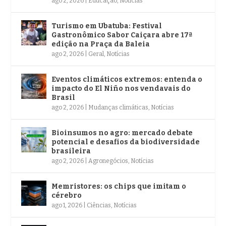
ago 2, 2026
|
Educação
,
Notícias
Turismo em Ubatuba: Festival
Gastronômico Sabor Caiçara abre 17ª
edição na Praça da Baleia
ago 2, 2026
|
Geral
,
Notícias
Eventos climáticos extremos: entenda o
impacto do El Niño nos vendavais do
Brasil
ago 2, 2026
|
Mudanças climáticas
,
Notícias
Bioinsumos no agro: mercado debate
potencial e desafios da biodiversidade
brasileira
ago 2, 2026
|
Agronegócios
,
Notícias
Memristores: os chips que imitam o
cérebro
ago 1, 2026
|
Ciências
,
Notícias