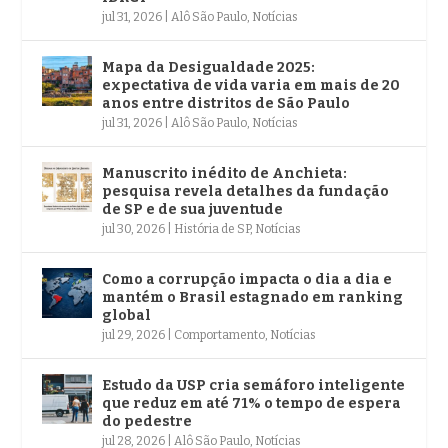
jul 31, 2026
|
Alô São Paulo
,
Notícias
Mapa da Desigualdade 2025:
expectativa de vida varia em mais de 20
anos entre distritos de São Paulo
jul 31, 2026
|
Alô São Paulo
,
Notícias
Manuscrito inédito de Anchieta:
pesquisa revela detalhes da fundação
de SP e de sua juventude
jul 30, 2026
|
História de SP
,
Notícias
Como a corrupção impacta o dia a dia e
mantém o Brasil estagnado em ranking
global
jul 29, 2026
|
Comportamento
,
Notícias
Estudo da USP cria semáforo inteligente
que reduz em até 71% o tempo de espera
do pedestre
jul 28, 2026
|
Alô São Paulo
,
Notícias