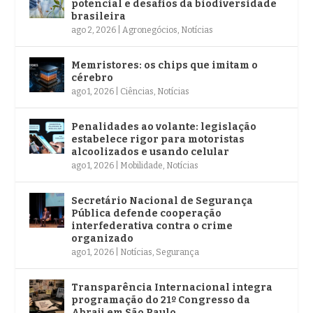
potencial e desafios da biodiversidade
brasileira
ago 2, 2026
|
Agronegócios
,
Notícias
Memristores: os chips que imitam o
cérebro
ago 1, 2026
|
Ciências
,
Notícias
Penalidades ao volante: legislação
estabelece rigor para motoristas
alcoolizados e usando celular
ago 1, 2026
|
Mobilidade
,
Notícias
Secretário Nacional de Segurança
Pública defende cooperação
interfederativa contra o crime
organizado
ago 1, 2026
|
Notícias
,
Segurança
Transparência Internacional integra
programação do 21º Congresso da
Abraji em São Paulo