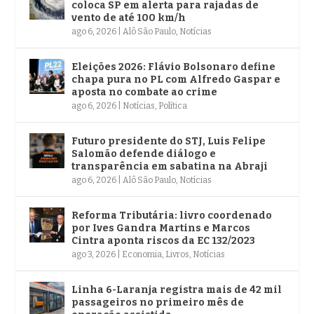
coloca SP em alerta para rajadas de
vento de até 100 km/h
ago 6, 2026
|
Alô São Paulo
,
Notícias
Eleições 2026: Flávio Bolsonaro define
chapa pura no PL com Alfredo Gaspar e
aposta no combate ao crime
ago 6, 2026
|
Notícias
,
Política
Futuro presidente do STJ, Luis Felipe
Salomão defende diálogo e
transparência em sabatina na Abraji
ago 6, 2026
|
Alô São Paulo
,
Notícias
Reforma Tributária: livro coordenado
por Ives Gandra Martins e Marcos
Cintra aponta riscos da EC 132/2023
ago 3, 2026
|
Economia
,
Livros
,
Notícias
Linha 6-Laranja registra mais de 42 mil
passageiros no primeiro mês de