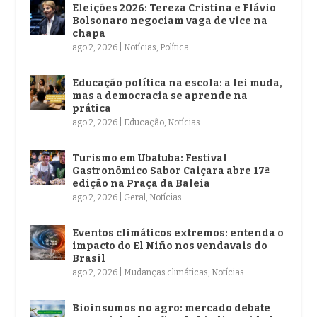
Eleições 2026: Tereza Cristina e Flávio
Bolsonaro negociam vaga de vice na
chapa
ago 2, 2026
|
Notícias
,
Política
Educação política na escola: a lei muda,
mas a democracia se aprende na
prática
ago 2, 2026
|
Educação
,
Notícias
Turismo em Ubatuba: Festival
Gastronômico Sabor Caiçara abre 17ª
edição na Praça da Baleia
ago 2, 2026
|
Geral
,
Notícias
Eventos climáticos extremos: entenda o
impacto do El Niño nos vendavais do
Brasil
ago 2, 2026
|
Mudanças climáticas
,
Notícias
Bioinsumos no agro: mercado debate