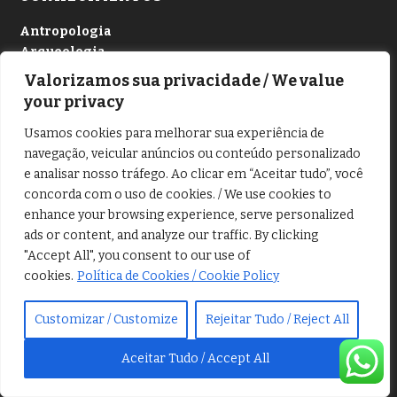
Antropologia
Arqueologia
Astronomia
Valorizamos sua privacidade / We value
Carros antigos
your privacy
Ciências
Usamos cookies para melhorar sua experiência de
História
navegação, veicular anúncios ou conteúdo personalizado
Livros
e analisar nosso tráfego. Ao clicar em “Aceitar tudo”, você
Meio ambiente
concorda com o uso de cookies. / We use cookies to
Mudanças climáticas
enhance your browsing experience, serve personalized
Oceano
ads or content, and analyze our traffic. By clicking
Plantas
"Accept All", you consent to our use of
Pesquisas
cookies.
Política de Cookies / Cookie Policy
Tecnologia
Customizar / Customize
Rejeitar Tudo / Reject All
Mapa do site
Aceitar Tudo / Accept All