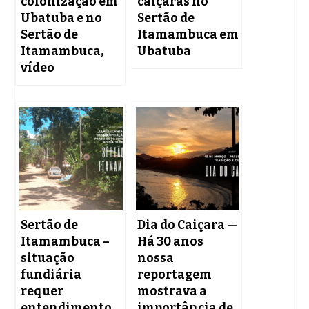
colonização em
caiçaras no
Ubatuba e no
Sertão de
Sertão de
Itamambuca em
Itamambuca,
Ubatuba
vídeo
Sertão de
Dia do Caiçara —
Itamambuca –
Há 30 anos
situação
nossa
fundiária
reportagem
requer
mostrava a
entendimento,
importância de