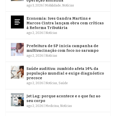
operação assistida
ago 3, 2026
|
Mobilidade
,
Notícias
Economia: Ives Gandra Martins e
Marcos Cintra lançam obra com críticas
à Reforma Tributária
ago 2, 2026
|
Notícias
Prefeitura de SP inicia campanha de
multivacinação com foco no sarampo
ago 2, 2026
|
Notícias
Saúde auditiva: zumbido afeta 14% da
população mundial e exige diagnóstico
precoce
ago 2, 2026
|
Notícias
,
Saúde
Jet Lag: porque acontece e o que faz ao
seu corpo
ago 2, 2026
|
Medicina
,
Notícias