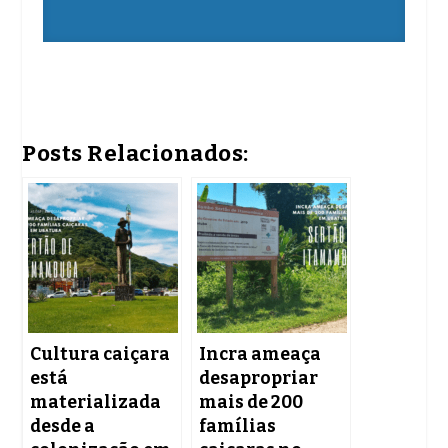
Posts Relacionados:
Cultura caiçara
Incra ameaça
está
desapropriar
materializada
mais de 200
desde a
famílias