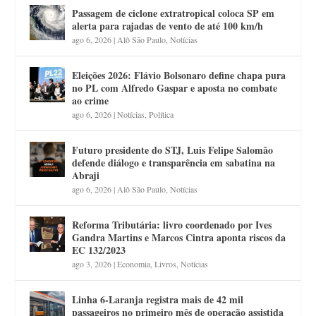
Passagem de ciclone extratropical coloca SP em
alerta para rajadas de vento de até 100 km/h
ago 6, 2026
|
Alô São Paulo
,
Notícias
Eleições 2026: Flávio Bolsonaro define chapa pura
no PL com Alfredo Gaspar e aposta no combate
ao crime
ago 6, 2026
|
Notícias
,
Política
Futuro presidente do STJ, Luis Felipe Salomão
defende diálogo e transparência em sabatina na
Abraji
ago 6, 2026
|
Alô São Paulo
,
Notícias
Reforma Tributária: livro coordenado por Ives
Gandra Martins e Marcos Cintra aponta riscos da
EC 132/2023
ago 3, 2026
|
Economia
,
Livros
,
Notícias
Linha 6-Laranja registra mais de 42 mil
passageiros no primeiro mês de operação assistida