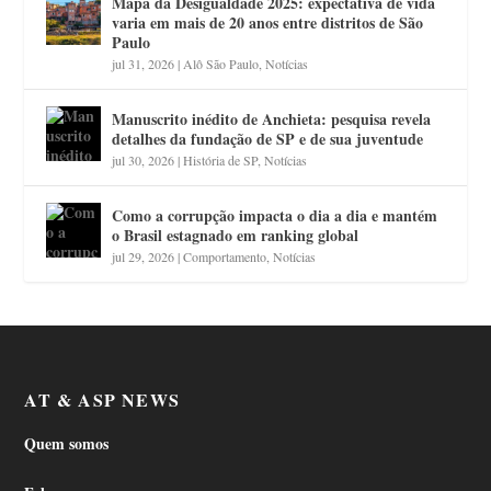
Mapa da Desigualdade 2025: expectativa de vida
varia em mais de 20 anos entre distritos de São
Paulo
jul 31, 2026
|
Alô São Paulo
,
Notícias
Manuscrito inédito de Anchieta: pesquisa revela
detalhes da fundação de SP e de sua juventude
jul 30, 2026
|
História de SP
,
Notícias
Como a corrupção impacta o dia a dia e mantém
o Brasil estagnado em ranking global
jul 29, 2026
|
Comportamento
,
Notícias
AT & ASP NEWS
Quem somos