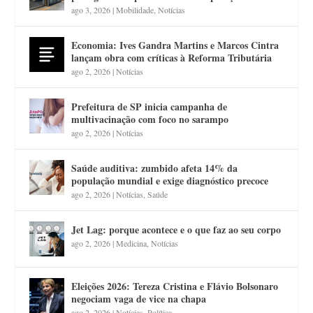
ago 3, 2026
|
Mobilidade
,
Notícias
Economia: Ives Gandra Martins e Marcos Cintra
lançam obra com críticas à Reforma Tributária
ago 2, 2026
|
Notícias
Prefeitura de SP inicia campanha de
multivacinação com foco no sarampo
ago 2, 2026
|
Notícias
Saúde auditiva: zumbido afeta 14% da
população mundial e exige diagnóstico precoce
ago 2, 2026
|
Notícias
,
Saúde
Jet Lag: porque acontece e o que faz ao seu corpo
ago 2, 2026
|
Medicina
,
Notícias
Eleições 2026: Tereza Cristina e Flávio Bolsonaro
negociam vaga de vice na chapa
ago 2, 2026
|
Notícias
,
Política