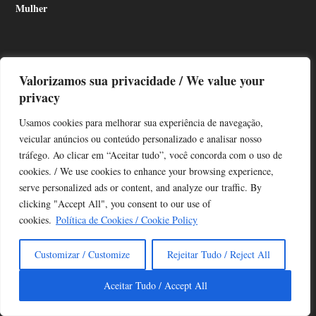
Mulher
Valorizamos sua privacidade / We value your
privacy
CONHECIMENTOS
Usamos cookies para melhorar sua experiência de navegação,
veicular anúncios ou conteúdo personalizado e analisar nosso
Antropologia
tráfego. Ao clicar em “Aceitar tudo”, você concorda com o uso de
Arqueologia
cookies. / We use cookies to enhance your browsing experience,
Astronomia
serve personalized ads or content, and analyze our traffic. By
Carros antigos
clicking "Accept All", you consent to our use of
Ciências
cookies.
Política de Cookies / Cookie Policy
História
Livros
Customizar / Customize
Rejeitar Tudo / Reject All
Meio ambiente
Mudanças climáticas
Aceitar Tudo / Accept All
Oceano
Plantas