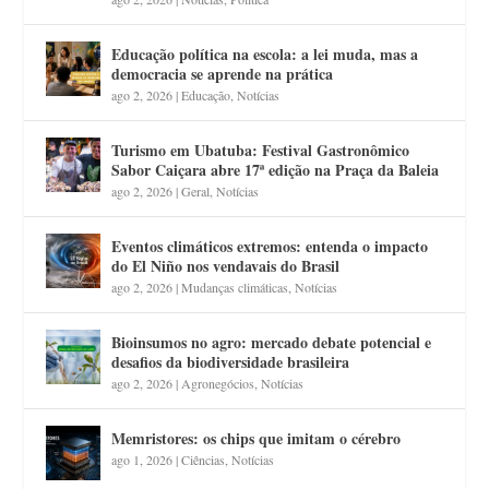
Educação política na escola: a lei muda, mas a
democracia se aprende na prática
ago 2, 2026
|
Educação
,
Notícias
Turismo em Ubatuba: Festival Gastronômico
Sabor Caiçara abre 17ª edição na Praça da Baleia
ago 2, 2026
|
Geral
,
Notícias
Eventos climáticos extremos: entenda o impacto
do El Niño nos vendavais do Brasil
ago 2, 2026
|
Mudanças climáticas
,
Notícias
Bioinsumos no agro: mercado debate potencial e
desafios da biodiversidade brasileira
ago 2, 2026
|
Agronegócios
,
Notícias
Memristores: os chips que imitam o cérebro
ago 1, 2026
|
Ciências
,
Notícias