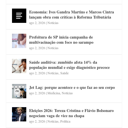
Economia: Ives Gandra Martins e Marcos Cintra
lançam obra com críticas à Reforma Tributária
ago 2, 2026
|
Notícias
Prefeitura de SP inicia campanha de
multivacinação com foco no sarampo
ago 2, 2026
|
Notícias
Saúde auditiva: zumbido afeta 14% da
população mundial e exige diagnóstico precoce
ago 2, 2026
|
Notícias
,
Saúde
Jet Lag: porque acontece e o que faz ao seu corpo
ago 2, 2026
|
Medicina
,
Notícias
Eleições 2026: Tereza Cristina e Flávio Bolsonaro
negociam vaga de vice na chapa
ago 2, 2026
|
Notícias
,
Política