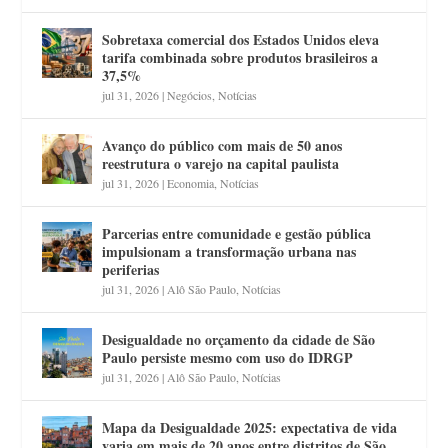
Sobretaxa comercial dos Estados Unidos eleva
tarifa combinada sobre produtos brasileiros a
37,5%
jul 31, 2026
|
Negócios
,
Notícias
Avanço do público com mais de 50 anos
reestrutura o varejo na capital paulista
jul 31, 2026
|
Economia
,
Notícias
Parcerias entre comunidade e gestão pública
impulsionam a transformação urbana nas
periferias
jul 31, 2026
|
Alô São Paulo
,
Notícias
Desigualdade no orçamento da cidade de São
Paulo persiste mesmo com uso do IDRGP
jul 31, 2026
|
Alô São Paulo
,
Notícias
Mapa da Desigualdade 2025: expectativa de vida
varia em mais de 20 anos entre distritos de São