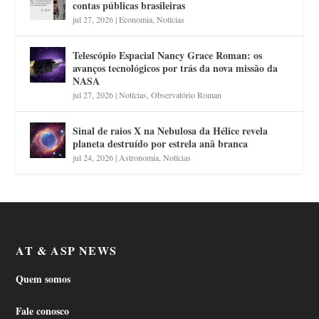
contas públicas brasileiras
jul 27, 2026
|
Economia
,
Notícias
Telescópio Espacial Nancy Grace Roman: os
avanços tecnológicos por trás da nova missão da
NASA
jul 27, 2026
|
Notícias
,
Observatório Roman
Sinal de raios X na Nebulosa da Hélice revela
planeta destruído por estrela anã branca
jul 24, 2026
|
Astronomia
,
Notícias
AT & ASP NEWS
Quem somos
Fale conosco