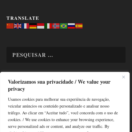
TRANSLATE
Valorizamos sua privacidade / We value your
TODAS OS ASSUNTOS
privacy
Usamos cookies para melhorar sua experiência de navegação,
veicular anúncios ou conteúdo personalizado e analisar nosso
tráfego. Ao clicar em “Aceitar tudo”, você concorda com o uso de
cookies. / We use cookies to enhance your browsing experience,
serve personalized ads or content, and analyze our traffic. By
Copyright © Alô Tatuapé 2013 / 2026