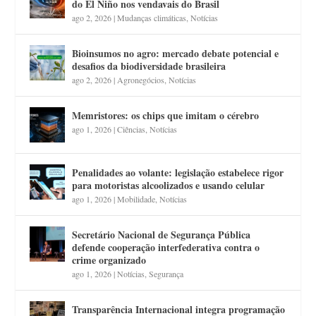
do El Niño nos vendavais do Brasil
ago 2, 2026
|
Mudanças climáticas
,
Notícias
Bioinsumos no agro: mercado debate potencial e
desafios da biodiversidade brasileira
ago 2, 2026
|
Agronegócios
,
Notícias
Memristores: os chips que imitam o cérebro
ago 1, 2026
|
Ciências
,
Notícias
Penalidades ao volante: legislação estabelece rigor
para motoristas alcoolizados e usando celular
ago 1, 2026
|
Mobilidade
,
Notícias
Secretário Nacional de Segurança Pública
defende cooperação interfederativa contra o
crime organizado
ago 1, 2026
|
Notícias
,
Segurança
Transparência Internacional integra programação