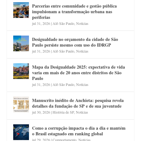
Parcerias entre comunidade e gestão pública
impulsionam a transformação urbana nas
periferias
jul 31, 2026
|
Alô São Paulo
,
Notícias
Desigualdade no orçamento da cidade de São
Paulo persiste mesmo com uso do IDRGP
jul 31, 2026
|
Alô São Paulo
,
Notícias
Mapa da Desigualdade 2025: expectativa de vida
varia em mais de 20 anos entre distritos de São
Paulo
jul 31, 2026
|
Alô São Paulo
,
Notícias
Manuscrito inédito de Anchieta: pesquisa revela
detalhes da fundação de SP e de sua juventude
jul 30, 2026
|
História de SP
,
Notícias
Como a corrupção impacta o dia a dia e mantém
o Brasil estagnado em ranking global
jul 29, 2026
|
Comportamento
,
Notícias