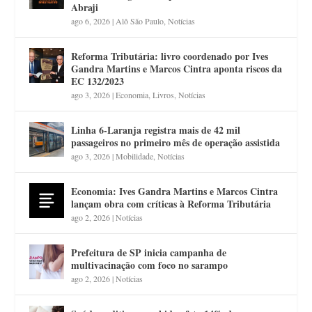
Abraji
ago 6, 2026
|
Alô São Paulo
,
Notícias
Reforma Tributária: livro coordenado por Ives
Gandra Martins e Marcos Cintra aponta riscos da
EC 132/2023
ago 3, 2026
|
Economia
,
Livros
,
Notícias
Linha 6-Laranja registra mais de 42 mil
passageiros no primeiro mês de operação assistida
ago 3, 2026
|
Mobilidade
,
Notícias
Economia: Ives Gandra Martins e Marcos Cintra
lançam obra com críticas à Reforma Tributária
ago 2, 2026
|
Notícias
Prefeitura de SP inicia campanha de
multivacinação com foco no sarampo
ago 2, 2026
|
Notícias