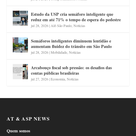
Estudo da USP cria semáforo inteligente que
reduz em até 71% o tempo de espera do pedestre
jul 28, 2026
|
Alô São Paulo
,
Notícias
Semáforos inteligentes diminuem lentidão e
aumentam fluidez do trânsito em São Paulo
jul 28, 2026
|
Mobilidade
,
Notícias
Arcabouço fiscal sob pressão: os desafios das
contas públicas brasileiras
jul 27, 2026
|
Economia
,
Notícias
AT & ASP NEWS
Quem somos