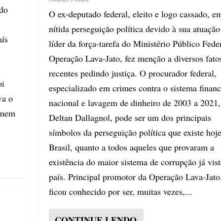
 do
O ex-deputado federal, eleito e logo cassado, 
nítida perseguição política devido à sua atuaçã
aís
líder da força-tarefa do Ministério Público Fede
Operação Lava-Jato, fez menção a diversos fato
recentes pedindo justiça. O procurador federal,
oi
especializado em crimes contra o sistema financ
va o
nacional e lavagem de dinheiro de 2003 a 2021,
omem
Deltan Dallagnol, pode ser um dos principais
símbolos da perseguição política que existe hoj
Brasil, quanto a todos aqueles que provaram a
existência do maior sistema de corrupção já vis
país. Principal promotor da Operação Lava-Jato,
ficou conhecido por ser, muitas vezes,...
CONTINUE LENDO