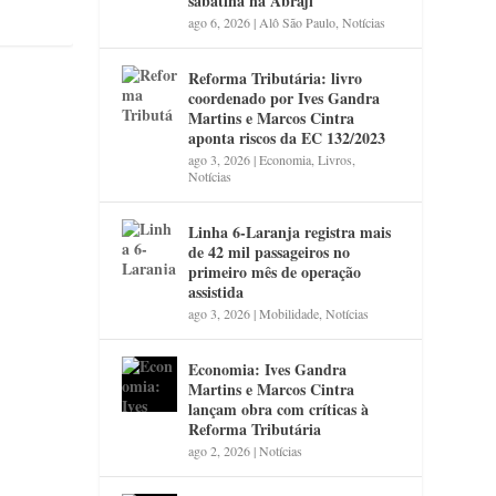
sabatina na Abraji
ago 6, 2026
|
Alô São Paulo
,
Notícias
Reforma Tributária: livro
coordenado por Ives Gandra
Martins e Marcos Cintra
aponta riscos da EC 132/2023
ago 3, 2026
|
Economia
,
Livros
,
Notícias
Linha 6-Laranja registra mais
de 42 mil passageiros no
primeiro mês de operação
assistida
ago 3, 2026
|
Mobilidade
,
Notícias
Economia: Ives Gandra
Martins e Marcos Cintra
lançam obra com críticas à
Reforma Tributária
ago 2, 2026
|
Notícias