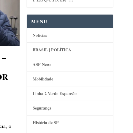
MENU
Notícias
BRASIL | POLÍTICA
 –
ASP News
OR
Mobilidade
Linha 2 Verde Expansão
Segurança
História de SP
cia, o