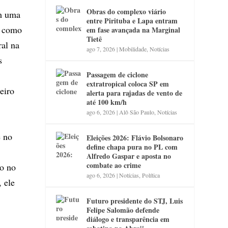
Obras do complexo viário
em uma
entre Pirituba e Lapa entram
o como
em fase avançada na Marginal
Tietê
ral na
ago 7, 2026
|
Mobilidade
,
Notícias
s
Passagem de ciclone
extratropical coloca SP em
eiro
alerta para rajadas de vento de
até 100 km/h
ago 6, 2026
|
Alô São Paulo
,
Notícias
e no
Eleições 2026: Flávio Bolsonaro
define chapa pura no PL com
Alfredo Gaspar e aposta no
combate ao crime
to no
ago 6, 2026
|
Notícias
,
Política
 ele
Futuro presidente do STJ, Luis
Felipe Salomão defende
diálogo e transparência em