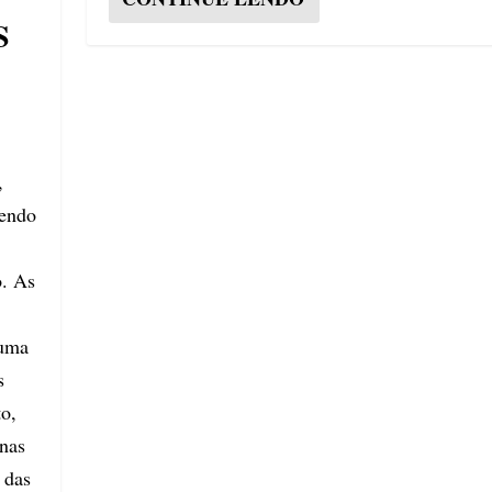
S
,
sendo
o. As
 uma
s
to,
enas
 das