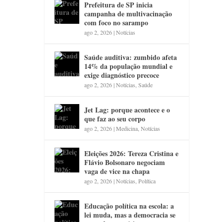
Prefeitura de SP inicia
campanha de multivacinação
com foco no sarampo
ago 2, 2026
|
Notícias
Saúde auditiva: zumbido afeta
14% da população mundial e
exige diagnóstico precoce
ago 2, 2026
|
Notícias
,
Saúde
Jet Lag: porque acontece e o
que faz ao seu corpo
ago 2, 2026
|
Medicina
,
Notícias
Eleições 2026: Tereza Cristina e
Flávio Bolsonaro negociam
vaga de vice na chapa
ago 2, 2026
|
Notícias
,
Política
Educação política na escola: a
lei muda, mas a democracia se