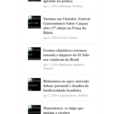
aprende na prática
ago 2, 2026
|
Educação
,
Notícias
Turismo em Ubatuba: Festival
Gastronômico Sabor Caiçara
abre 17ª edição na Praça da
Baleia
ago 2, 2026
|
Geral
,
Notícias
Eventos climáticos extremos:
entenda o impacto do El Niño
nos vendavais do Brasil
ago 2, 2026
|
Mudanças climáticas
,
Notícias
Bioinsumos no agro: mercado
debate potencial e desafios da
biodiversidade brasileira
ago 2, 2026
|
Agronegócios
,
Notícias
Memristores: os chips que
imitam o cérebro