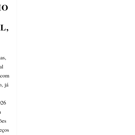
IO
L,
as,
al
 com
, já
026
a
ões
eços