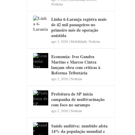
Notícias
Linha 6-Laranja registra mais
de 42 mil passageiros no
primeiro mês de operação
assistida
ago 3, 2026
|
Mobilidade
,
Notícias
Economia: Ives Gandra
Martins e Marcos Cintra
lançam obra com críticas à
Reforma Tributária
ago 2, 2026
|
Notícias
Prefeitura de SP inicia
campanha de multivacinação
com foco no sarampo
ago 2, 2026
|
Notícias
Saúde auditiva: zumbido afeta
14% da população mundial e