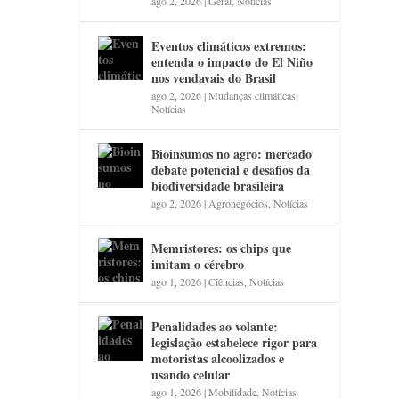
ago 2, 2026
|
Geral
,
Notícias
Eventos climáticos extremos:
entenda o impacto do El Niño
nos vendavais do Brasil
ago 2, 2026
|
Mudanças climáticas
,
Notícias
Bioinsumos no agro: mercado
debate potencial e desafios da
biodiversidade brasileira
ago 2, 2026
|
Agronegócios
,
Notícias
Memristores: os chips que
imitam o cérebro
ago 1, 2026
|
Ciências
,
Notícias
Penalidades ao volante:
legislação estabelece rigor para
motoristas alcoolizados e
usando celular
ago 1, 2026
|
Mobilidade
,
Notícias