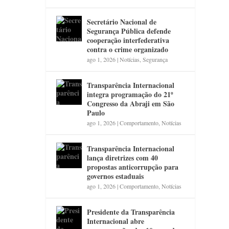
Secretário Nacional de
Segurança Pública defende
cooperação interfederativa
contra o crime organizado
ago 1, 2026
|
Notícias
,
Segurança
Transparência Internacional
integra programação do 21º
Congresso da Abraji em São
Paulo
ago 1, 2026
|
Comportamento
,
Notícias
Transparência Internacional
lança diretrizes com 40
propostas anticorrupção para
governos estaduais
ago 1, 2026
|
Comportamento
,
Notícias
Presidente da Transparência
Internacional abre