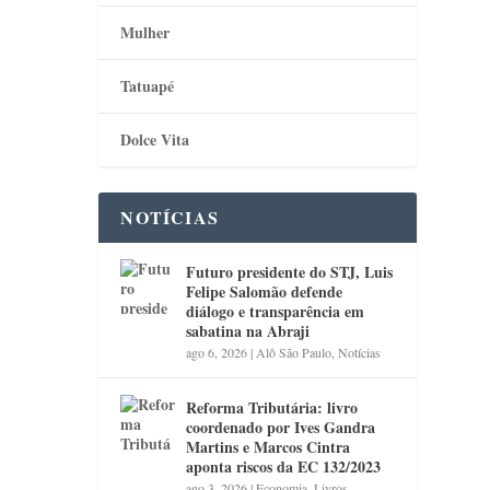
Mulher
Tatuapé
Dolce Vita
NOTÍCIAS
Futuro presidente do STJ, Luis
Felipe Salomão defende
diálogo e transparência em
sabatina na Abraji
ago 6, 2026
|
Alô São Paulo
,
Notícias
Reforma Tributária: livro
coordenado por Ives Gandra
Martins e Marcos Cintra
aponta riscos da EC 132/2023
ago 3, 2026
|
Economia
,
Livros
,