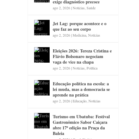
exige diagnóstico precoce
ago 2, 2026
|
Notícias
,
Saúde
Jet Lag: porque acontece e o
que faz ao seu corpo
ago 2, 2026
|
Medicina
,
Notícias
Eleições 2026: Tereza Cristina e
Flávio Bolsonaro negociam
vaga de vice na chapa
ago 2, 2026
|
Notícias
,
Política
Educação política na escola: a
lei muda, mas a democracia se
aprende na prática
ago 2, 2026
|
Educação
,
Notícias
Turismo em Ubatuba: Festival
Gastronômico Sabor Caiçara
abre 17ª edição na Praça da
Baleia