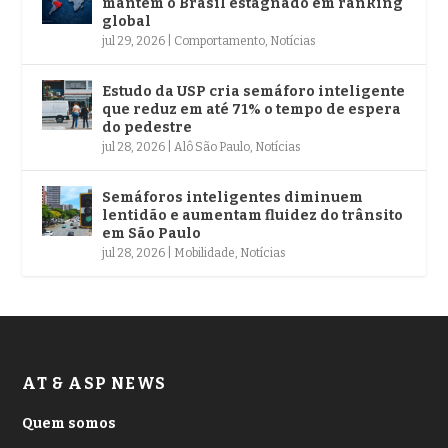
mantém o Brasil estagnado em ranking
global
jul 29, 2026
|
Comportamento
,
Notícias
Estudo da USP cria semáforo inteligente
que reduz em até 71% o tempo de espera
do pedestre
jul 28, 2026
|
Alô São Paulo
,
Notícias
Semáforos inteligentes diminuem
lentidão e aumentam fluidez do trânsito
em São Paulo
jul 28, 2026
|
Mobilidade
,
Notícias
AT & ASP NEWS
Quem somos