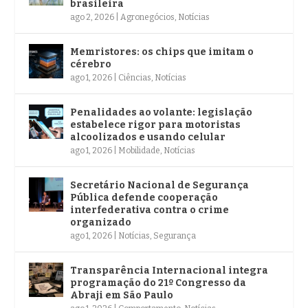
brasileira
ago 2, 2026
|
Agronegócios
,
Notícias
Memristores: os chips que imitam o
cérebro
ago 1, 2026
|
Ciências
,
Notícias
Penalidades ao volante: legislação
estabelece rigor para motoristas
alcoolizados e usando celular
ago 1, 2026
|
Mobilidade
,
Notícias
Secretário Nacional de Segurança
Pública defende cooperação
interfederativa contra o crime
organizado
ago 1, 2026
|
Notícias
,
Segurança
Transparência Internacional integra
programação do 21º Congresso da
Abraji em São Paulo