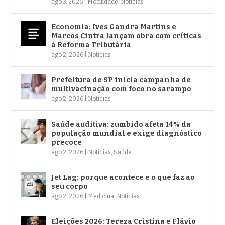
ago 3, 2026
|
Mobilidade
,
Notícias
Economia: Ives Gandra Martins e
Marcos Cintra lançam obra com críticas
à Reforma Tributária
ago 2, 2026
|
Notícias
Prefeitura de SP inicia campanha de
multivacinação com foco no sarampo
ago 2, 2026
|
Notícias
Saúde auditiva: zumbido afeta 14% da
população mundial e exige diagnóstico
precoce
ago 2, 2026
|
Notícias
,
Saúde
Jet Lag: porque acontece e o que faz ao
seu corpo
ago 2, 2026
|
Medicina
,
Notícias
Eleições 2026: Tereza Cristina e Flávio