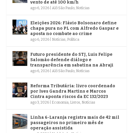
vento de até 100 km/h
ago 6, 2026
|
Alô São Paulo
,
Notícias
Eleições 2026: Flávio Bolsonaro define
chapa pura no PL com Alfredo Gaspar e
aposta no combate ao crime
ago 6, 2026
|
Notícias
,
Política
Futuro presidente do STJ, Luis Felipe
Salomão defende diálogo e
transparência em sabatina na Abraji
ago 6, 2026
|
Alô São Paulo
,
Notícias
Reforma Tributária: livro coordenado
por Ives Gandra Martins e Marcos
Cintra aponta riscos da EC 132/2023
ago 3, 2026
|
Economia
,
Livros
,
Notícias
Linha 6-Laranja registra mais de 42 mil
passageiros no primeiro mês de
operação assistida