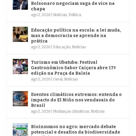
Bolsonaro negociam vaga de vice na
chapa
ago 2, 2026
|
Notícias
,
Política
Educação política na escola: a lei muda,
mas a democracia se aprende na
prática
ago 2, 2026
|
Educação
,
Notícias
Turismo em Ubatuba: Festival
Gastronômico Sabor Caiçara abre 17ª
edição na Praça da Baleia
ago 2, 2026
|
Geral
,
Notícias
Eventos climáticos extremos: entenda o
impacto do El Niño nos vendavais do
Brasil
ago 2, 2026
|
Mudanças climáticas
,
Notícias
Bioinsumos no agro: mercado debate
potencial e desafios da biodiversidade