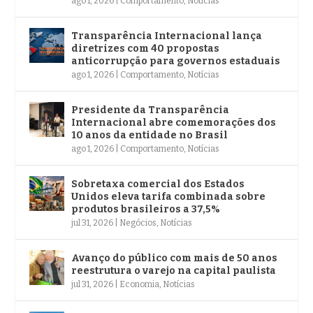
ago 1, 2026
|
Comportamento
,
Notícias
Transparência Internacional lança
diretrizes com 40 propostas
anticorrupção para governos estaduais
ago 1, 2026
|
Comportamento
,
Notícias
Presidente da Transparência
Internacional abre comemorações dos
10 anos da entidade no Brasil
ago 1, 2026
|
Comportamento
,
Notícias
Sobretaxa comercial dos Estados
Unidos eleva tarifa combinada sobre
produtos brasileiros a 37,5%
jul 31, 2026
|
Negócios
,
Notícias
Avanço do público com mais de 50 anos
reestrutura o varejo na capital paulista
jul 31, 2026
|
Economia
,
Notícias