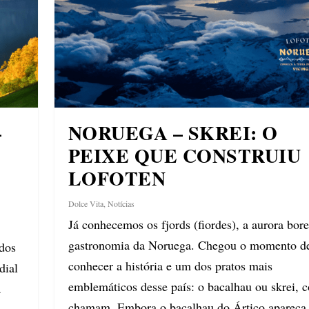
—
NORUEGA – SKREI: O
PEIXE QUE CONSTRUIU
LOFOTEN
Dolce Vita
,
Notícias
Já conhecemos os fjords (fiordes), a aurora bore
gastronomia da Noruega. Chegou o momento d
 dos
conhecer a história e um dos pratos mais
dial
emblemáticos desse país: o bacalhau ou skrei, 
a
chamam. Embora o bacalhau do Ártico apareça