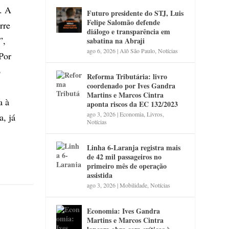
. A
Futuro presidente do STJ, Luis
Felipe Salomão defende
rre
diálogo e transparência em
”,
sabatina na Abraji
ago 6, 2026
|
Alô São Paulo
,
Notícias
Por
o
Reforma Tributária: livro
coordenado por Ives Gandra
Martins e Marcos Cintra
a à
aponta riscos da EC 132/2023
ago 3, 2026
|
Economia
,
Livros
,
a, já
Notícias
Linha 6-Laranja registra mais
de 42 mil passageiros no
primeiro mês de operação
assistida
ago 3, 2026
|
Mobilidade
,
Notícias
Economia: Ives Gandra
Martins e Marcos Cintra