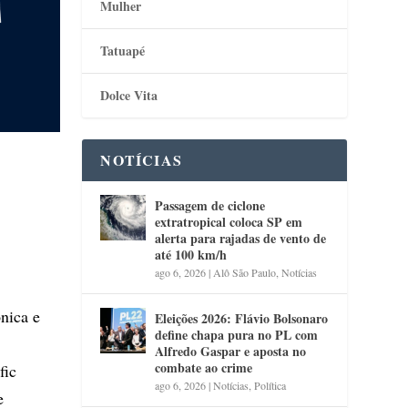
Mulher
Tatuapé
Dolce Vita
NOTÍCIAS
Passagem de ciclone
extratropical coloca SP em
alerta para rajadas de vento de
até 100 km/h
ago 6, 2026
|
Alô São Paulo
,
Notícias
ônica e
Eleições 2026: Flávio Bolsonaro
define chapa pura no PL com
Alfredo Gaspar e aposta no
combate ao crime
fic
ago 6, 2026
|
Notícias
,
Política
e