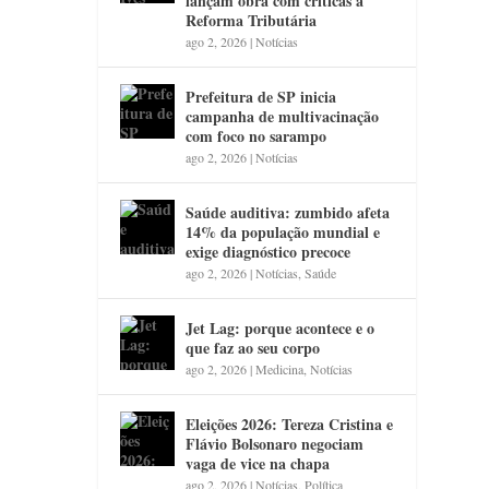
lançam obra com críticas à
Reforma Tributária
ago 2, 2026
|
Notícias
Prefeitura de SP inicia
campanha de multivacinação
com foco no sarampo
ago 2, 2026
|
Notícias
Saúde auditiva: zumbido afeta
14% da população mundial e
exige diagnóstico precoce
ago 2, 2026
|
Notícias
,
Saúde
Jet Lag: porque acontece e o
que faz ao seu corpo
ago 2, 2026
|
Medicina
,
Notícias
Eleições 2026: Tereza Cristina e
Flávio Bolsonaro negociam
vaga de vice na chapa
ago 2, 2026
|
Notícias
,
Política