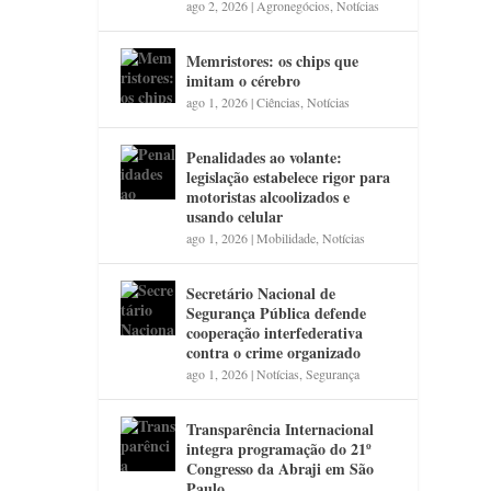
ago 2, 2026
|
Agronegócios
,
Notícias
Memristores: os chips que
imitam o cérebro
ago 1, 2026
|
Ciências
,
Notícias
Penalidades ao volante:
legislação estabelece rigor para
motoristas alcoolizados e
usando celular
ago 1, 2026
|
Mobilidade
,
Notícias
Secretário Nacional de
Segurança Pública defende
cooperação interfederativa
contra o crime organizado
ago 1, 2026
|
Notícias
,
Segurança
Transparência Internacional
integra programação do 21º
Congresso da Abraji em São
Paulo