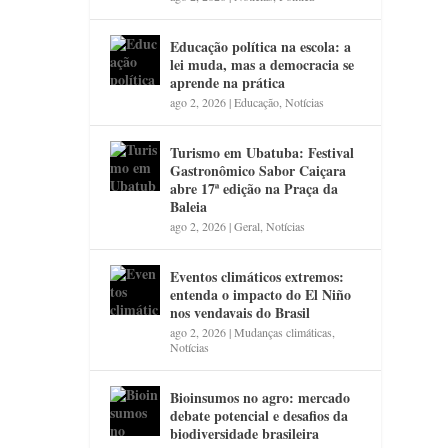
Educação política na escola: a
lei muda, mas a democracia se
aprende na prática
ago 2, 2026
|
Educação
,
Notícias
Turismo em Ubatuba: Festival
Gastronômico Sabor Caiçara
abre 17ª edição na Praça da
Baleia
ago 2, 2026
|
Geral
,
Notícias
Eventos climáticos extremos:
entenda o impacto do El Niño
nos vendavais do Brasil
ago 2, 2026
|
Mudanças climáticas
,
Notícias
Bioinsumos no agro: mercado
debate potencial e desafios da
biodiversidade brasileira