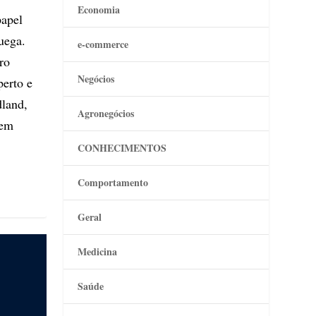
Economia
papel
uega.
e-commerce
ro
Negócios
perto e
land,
Agronegócios
dem
CONHECIMENTOS
Comportamento
Geral
Medicina
Saúde