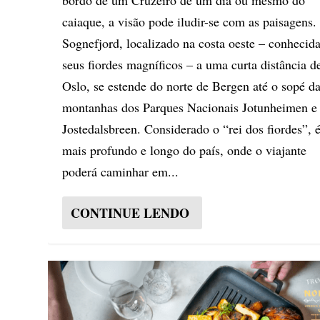
bordo de um Cruzeiro de um dia ou mesmo do
caiaque, a visão pode iludir-se com as paisagens.
Sognefjord, localizado na costa oeste – conhecid
seus fiordes magníficos – a uma curta distância d
Oslo, se estende do norte de Bergen até o sopé d
montanhas dos Parques Nacionais Jotunheimen e
Jostedalsbreen. Considerado o “rei dos fiordes”, 
mais profundo e longo do país, onde o viajante
poderá caminhar em...
CONTINUE LENDO