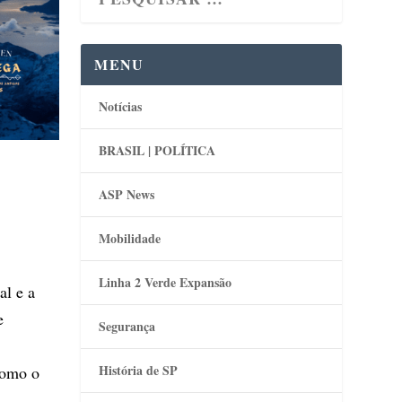
MENU
Notícias
BRASIL | POLÍTICA
ASP News
Mobilidade
Linha 2 Verde Expansão
al e a
e
Segurança
História de SP
como o