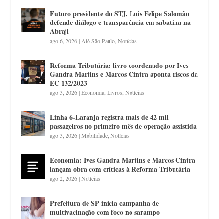
Futuro presidente do STJ, Luis Felipe Salomão
defende diálogo e transparência em sabatina na
Abraji
ago 6, 2026
|
Alô São Paulo
,
Notícias
Reforma Tributária: livro coordenado por Ives
Gandra Martins e Marcos Cintra aponta riscos da
EC 132/2023
ago 3, 2026
|
Economia
,
Livros
,
Notícias
Linha 6-Laranja registra mais de 42 mil
passageiros no primeiro mês de operação assistida
ago 3, 2026
|
Mobilidade
,
Notícias
Economia: Ives Gandra Martins e Marcos Cintra
lançam obra com críticas à Reforma Tributária
ago 2, 2026
|
Notícias
Prefeitura de SP inicia campanha de
multivacinação com foco no sarampo