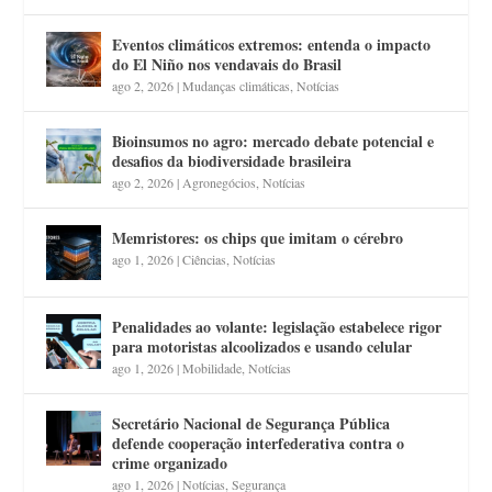
Eventos climáticos extremos: entenda o impacto
do El Niño nos vendavais do Brasil
ago 2, 2026
|
Mudanças climáticas
,
Notícias
Bioinsumos no agro: mercado debate potencial e
desafios da biodiversidade brasileira
ago 2, 2026
|
Agronegócios
,
Notícias
Memristores: os chips que imitam o cérebro
ago 1, 2026
|
Ciências
,
Notícias
Penalidades ao volante: legislação estabelece rigor
para motoristas alcoolizados e usando celular
ago 1, 2026
|
Mobilidade
,
Notícias
Secretário Nacional de Segurança Pública
defende cooperação interfederativa contra o
crime organizado
ago 1, 2026
|
Notícias
,
Segurança