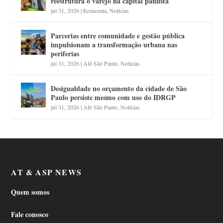
reestrutura o varejo na capital paulista
jul 31, 2026
|
Economia
,
Notícias
Parcerias entre comunidade e gestão pública
impulsionam a transformação urbana nas
periferias
jul 31, 2026
|
Alô São Paulo
,
Notícias
Desigualdade no orçamento da cidade de São
Paulo persiste mesmo com uso do IDRGP
jul 31, 2026
|
Alô São Paulo
,
Notícias
AT & ASP NEWS
Quem somos
Fale conosco