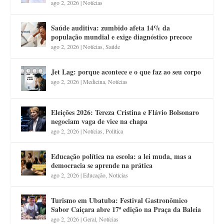
ago 2, 2026
|
Notícias
Saúde auditiva: zumbido afeta 14% da
população mundial e exige diagnóstico precoce
ago 2, 2026
|
Notícias
,
Saúde
Jet Lag: porque acontece e o que faz ao seu corpo
ago 2, 2026
|
Medicina
,
Notícias
Eleições 2026: Tereza Cristina e Flávio Bolsonaro
negociam vaga de vice na chapa
ago 2, 2026
|
Notícias
,
Política
Educação política na escola: a lei muda, mas a
democracia se aprende na prática
ago 2, 2026
|
Educação
,
Notícias
Turismo em Ubatuba: Festival Gastronômico
Sabor Caiçara abre 17ª edição na Praça da Baleia
ago 2, 2026
|
Geral
,
Notícias