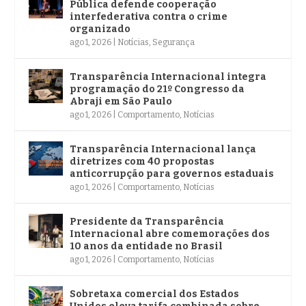
Pública defende cooperação
interfederativa contra o crime
organizado
ago 1, 2026
|
Notícias
,
Segurança
Transparência Internacional integra
programação do 21º Congresso da
Abraji em São Paulo
ago 1, 2026
|
Comportamento
,
Notícias
Transparência Internacional lança
diretrizes com 40 propostas
anticorrupção para governos estaduais
ago 1, 2026
|
Comportamento
,
Notícias
Presidente da Transparência
Internacional abre comemorações dos
10 anos da entidade no Brasil
ago 1, 2026
|
Comportamento
,
Notícias
Sobretaxa comercial dos Estados