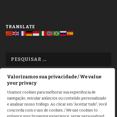
TRANSLATE
Valorizamos sua privacidade / We value
your privacy
TODAS OS ASSUNTOS
Usamos cookies para melhorar sua experiência de
navegação, veicular anúncios ou conteúdo personalizado
e analisar nosso tráfego. Ao clicar em “Aceitar tudo”, você
concorda com o uso de cookies. / We use cookies to
enhance your browsing experience, serve personalized