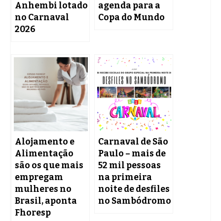
Anhembi lotado
agenda para a
no Carnaval
Copa do Mundo
2026
Alojamento e
Carnaval de São
Alimentação
Paulo – mais de
são os que mais
52 mil pessoas
empregam
na primeira
mulheres no
noite de desfiles
Brasil, aponta
no Sambódromo
Fhoresp