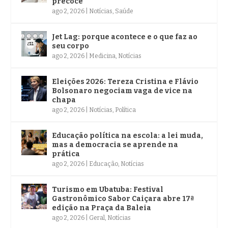
precoce
ago 2, 2026
|
Notícias
,
Saúde
Jet Lag: porque acontece e o que faz ao
seu corpo
ago 2, 2026
|
Medicina
,
Notícias
Eleições 2026: Tereza Cristina e Flávio
Bolsonaro negociam vaga de vice na
chapa
ago 2, 2026
|
Notícias
,
Política
Educação política na escola: a lei muda,
mas a democracia se aprende na
prática
ago 2, 2026
|
Educação
,
Notícias
Turismo em Ubatuba: Festival
Gastronômico Sabor Caiçara abre 17ª
edição na Praça da Baleia
ago 2, 2026
|
Geral
,
Notícias