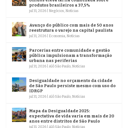
Unidos eleva tarifa combinada sobre
produtos brasileiros a 37,5%
jul 31, 2026
|
Negócios
,
Notícias
Avanço do público com mais de 50 anos
reestrutura o varejo na capital paulista
jul 31, 2026
|
Economia
,
Notícias
Parcerias entre comunidade e gestão
pública impulsionam a transformação
urbana nas periferias
jul 31, 2026
|
Alô São Paulo
,
Notícias
Desigualdade no orçamento da cidade
de São Paulo persiste mesmo com uso do
IDRGP
jul 31, 2026
|
Alô São Paulo
,
Notícias
Mapa da Desigualdade 2025:
expectativa de vida varia em mais de 20
anos entre distritos de São Paulo
jul 31, 2026
|
Alô São Paulo
,
Notícias