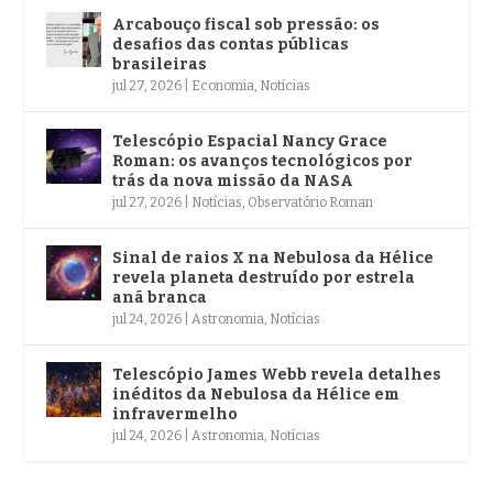
Arcabouço fiscal sob pressão: os
desafios das contas públicas
brasileiras
jul 27, 2026
|
Economia
,
Notícias
Telescópio Espacial Nancy Grace
Roman: os avanços tecnológicos por
trás da nova missão da NASA
jul 27, 2026
|
Notícias
,
Observatório Roman
Sinal de raios X na Nebulosa da Hélice
revela planeta destruído por estrela
anã branca
jul 24, 2026
|
Astronomia
,
Notícias
Telescópio James Webb revela detalhes
inéditos da Nebulosa da Hélice em
infravermelho
jul 24, 2026
|
Astronomia
,
Notícias