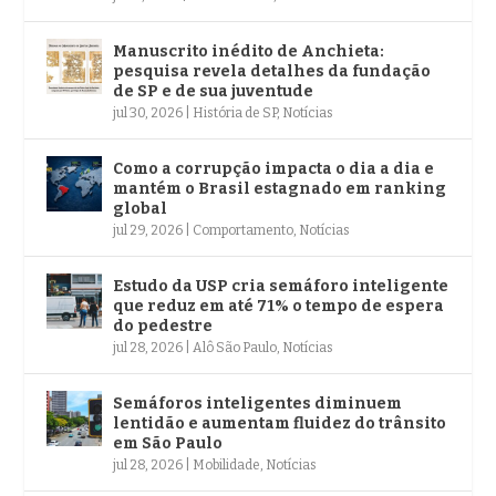
Manuscrito inédito de Anchieta:
pesquisa revela detalhes da fundação
de SP e de sua juventude
jul 30, 2026
|
História de SP
,
Notícias
Como a corrupção impacta o dia a dia e
mantém o Brasil estagnado em ranking
global
jul 29, 2026
|
Comportamento
,
Notícias
Estudo da USP cria semáforo inteligente
que reduz em até 71% o tempo de espera
do pedestre
jul 28, 2026
|
Alô São Paulo
,
Notícias
Semáforos inteligentes diminuem
lentidão e aumentam fluidez do trânsito
em São Paulo
jul 28, 2026
|
Mobilidade
,
Notícias