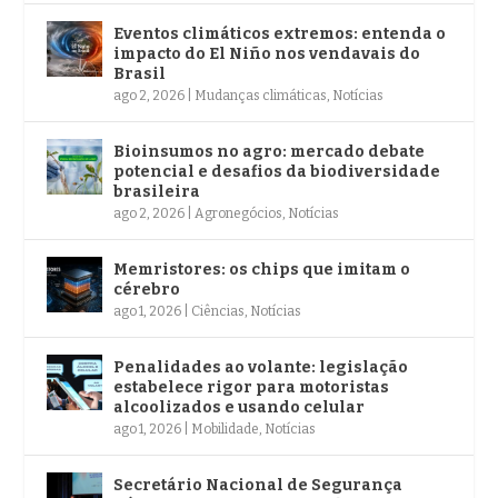
Eventos climáticos extremos: entenda o
impacto do El Niño nos vendavais do
Brasil
ago 2, 2026
|
Mudanças climáticas
,
Notícias
Bioinsumos no agro: mercado debate
potencial e desafios da biodiversidade
brasileira
ago 2, 2026
|
Agronegócios
,
Notícias
Memristores: os chips que imitam o
cérebro
ago 1, 2026
|
Ciências
,
Notícias
Penalidades ao volante: legislação
estabelece rigor para motoristas
alcoolizados e usando celular
ago 1, 2026
|
Mobilidade
,
Notícias
Secretário Nacional de Segurança