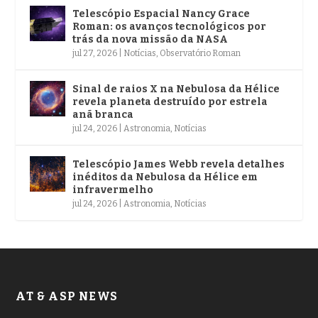
Telescópio Espacial Nancy Grace
Roman: os avanços tecnológicos por
trás da nova missão da NASA
jul 27, 2026
|
Notícias
,
Observatório Roman
Sinal de raios X na Nebulosa da Hélice
revela planeta destruído por estrela
anã branca
jul 24, 2026
|
Astronomia
,
Notícias
Telescópio James Webb revela detalhes
inéditos da Nebulosa da Hélice em
infravermelho
jul 24, 2026
|
Astronomia
,
Notícias
AT & ASP NEWS