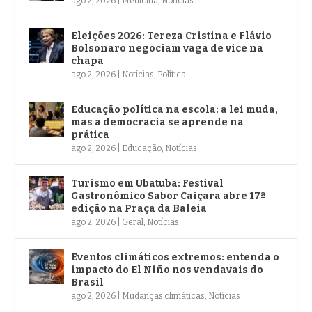
ago 2, 2026
|
Medicina
,
Notícias
Eleições 2026: Tereza Cristina e Flávio
Bolsonaro negociam vaga de vice na
chapa
ago 2, 2026
|
Notícias
,
Política
Educação política na escola: a lei muda,
mas a democracia se aprende na
prática
ago 2, 2026
|
Educação
,
Notícias
Turismo em Ubatuba: Festival
Gastronômico Sabor Caiçara abre 17ª
edição na Praça da Baleia
ago 2, 2026
|
Geral
,
Notícias
Eventos climáticos extremos: entenda o
impacto do El Niño nos vendavais do
Brasil
ago 2, 2026
|
Mudanças climáticas
,
Notícias