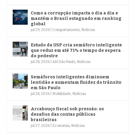
Como a corrupção impacta o dia a dia e
mantém o Brasil estagnado em ranking
global
jul 29, 2026
|
Comportamento
,
Notícias
Estudo da USP cria semáforo inteligente
que reduz em até 71% o tempo de espera
do pedestre
jul 28, 2026
|
Alô São Paulo
,
Notícias
Semáforos inteligentes diminuem
lentidão e aumentam fluidez do trânsito
em São Paulo
jul 28, 2026
|
Mobilidade
,
Notícias
Arcabouço fiscal sob pressão: os
desafios das contas públicas
brasileiras
jul 27, 2026
|
Economia
,
Notícias