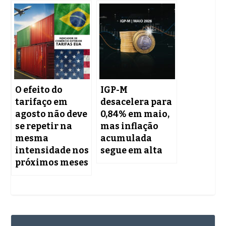
O efeito do
IGP-M
tarifaço em
desacelera para
agosto não deve
0,84% em maio,
se repetir na
mas inflação
mesma
acumulada
intensidade nos
segue em alta
próximos meses