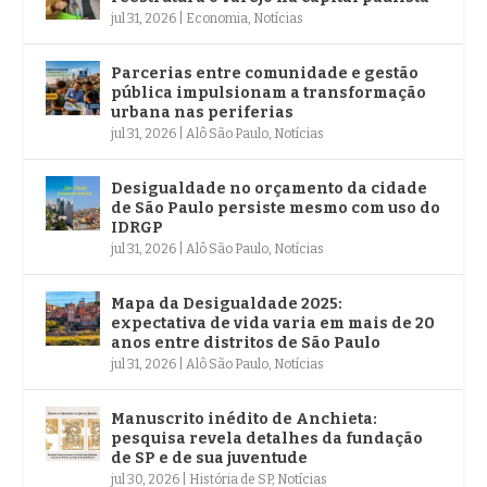
jul 31, 2026
|
Economia
,
Notícias
Parcerias entre comunidade e gestão
pública impulsionam a transformação
urbana nas periferias
jul 31, 2026
|
Alô São Paulo
,
Notícias
Desigualdade no orçamento da cidade
de São Paulo persiste mesmo com uso do
IDRGP
jul 31, 2026
|
Alô São Paulo
,
Notícias
Mapa da Desigualdade 2025:
expectativa de vida varia em mais de 20
anos entre distritos de São Paulo
jul 31, 2026
|
Alô São Paulo
,
Notícias
Manuscrito inédito de Anchieta:
pesquisa revela detalhes da fundação
de SP e de sua juventude
jul 30, 2026
|
História de SP
,
Notícias