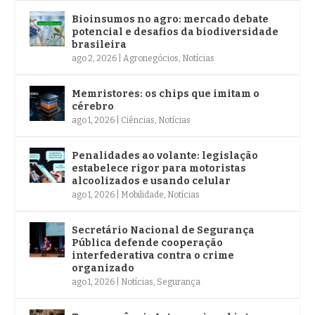
Bioinsumos no agro: mercado debate
potencial e desafios da biodiversidade
brasileira
ago 2, 2026
|
Agronegócios
,
Notícias
Memristores: os chips que imitam o
cérebro
ago 1, 2026
|
Ciências
,
Notícias
Penalidades ao volante: legislação
estabelece rigor para motoristas
alcoolizados e usando celular
ago 1, 2026
|
Mobilidade
,
Notícias
Secretário Nacional de Segurança
Pública defende cooperação
interfederativa contra o crime
organizado
ago 1, 2026
|
Notícias
,
Segurança