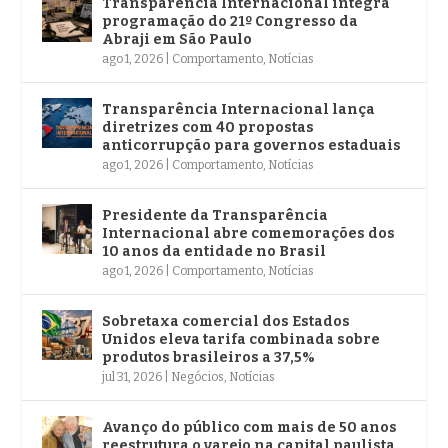
Transparência Internacional integra
programação do 21º Congresso da
Abraji em São Paulo
ago 1, 2026
|
Comportamento
,
Notícias
Transparência Internacional lança
diretrizes com 40 propostas
anticorrupção para governos estaduais
ago 1, 2026
|
Comportamento
,
Notícias
Presidente da Transparência
Internacional abre comemorações dos
10 anos da entidade no Brasil
ago 1, 2026
|
Comportamento
,
Notícias
Sobretaxa comercial dos Estados
Unidos eleva tarifa combinada sobre
produtos brasileiros a 37,5%
jul 31, 2026
|
Negócios
,
Notícias
Avanço do público com mais de 50 anos
reestrutura o varejo na capital paulista