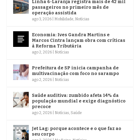
Linha 6-Laranja registra mais de 42 mil
passageiros no primeiro mês de
operação assistida
ago 3, 2026
|
Mobilidade
,
Notícias
Economia: Ives Gandra Martins e
Marcos Cintra lançam obra com críticas
à Reforma Tributária
ago 2, 2026
|
Notícias
Prefeitura de SP inicia campanha de
multivacinação com foco no sarampo
ago 2, 2026
|
Notícias
Saúde auditiva: zumbido afeta 14% da
população mundial e exige diagnóstico
precoce
ago 2, 2026
|
Notícias
,
Saúde
Jet Lag: porque acontece e o que faz ao
seu corpo