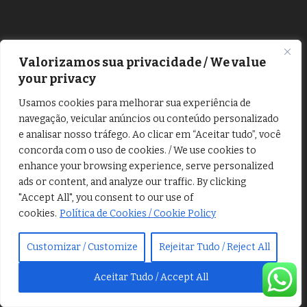
TRANSLATE
Valorizamos sua privacidade / We value
your privacy
Usamos cookies para melhorar sua experiência de
navegação, veicular anúncios ou conteúdo personalizado
e analisar nosso tráfego. Ao clicar em “Aceitar tudo”, você
concorda com o uso de cookies. / We use cookies to
enhance your browsing experience, serve personalized
ads or content, and analyze our traffic. By clicking
"Accept All", you consent to our use of
TODAS OS ASSUNTOS
cookies.
Política de Cookies / Cookie Policy
Customizar / Customize
Rejeitar Tudo / Reject All
Aceitar Tudo / Accept All