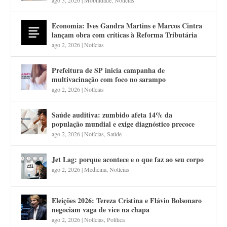
Economia: Ives Gandra Martins e Marcos Cintra
lançam obra com críticas à Reforma Tributária
ago 2, 2026
|
Notícias
Prefeitura de SP inicia campanha de
multivacinação com foco no sarampo
ago 2, 2026
|
Notícias
Saúde auditiva: zumbido afeta 14% da
população mundial e exige diagnóstico precoce
ago 2, 2026
|
Notícias
,
Saúde
Jet Lag: porque acontece e o que faz ao seu corpo
ago 2, 2026
|
Medicina
,
Notícias
Eleições 2026: Tereza Cristina e Flávio Bolsonaro
negociam vaga de vice na chapa
ago 2, 2026
|
Notícias
,
Política