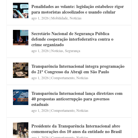
Penalidades ao volante: legislação estabelece rigor
para motoristas alcoolizados e usando celular
ago 1, 2026
|
Mobilidade
,
Notícias
Secretário Nacional de Segurança Pública
defende cooperação interfederativa contra o
crime organizado
ago 1, 2026
|
Notícias
,
Segurança
Transparência Internacional integra programação
do 21º Congresso da Abraji em São Paulo
ago 1, 2026
|
Comportamento
,
Notícias
Transparência Internacional lança diretrizes com
40 propostas anticorrupção para governos
estaduais
ago 1, 2026
|
Comportamento
,
Notícias
Presidente da Transparência Internacional abre
comemorações dos 10 anos da entidade no Brasil
ago 1, 2026
|
Comportamento
,
Notícias