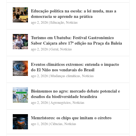
Educação política na escola: a lei muda, mas a
democracia se aprende na prática
ago 2, 2026
|
Educação
,
Notícias
Turismo em Ubatuba: Festival Gastronômico
Sabor Caiçara abre 17ª edição na Praça da Baleia
ago 2, 2026
|
Geral
,
Notícias
Eventos climáticos extremos: entenda o impacto
do El Niño nos vendavais do Brasil
ago 2, 2026
|
Mudanças climáticas
,
Notícias
Bioinsumos no agro: mercado debate potencial e
desafios da biodiversidade brasileira
ago 2, 2026
|
Agronegócios
,
Notícias
Memristores: os chips que imitam o cérebro
ago 1, 2026
|
Ciências
,
Notícias