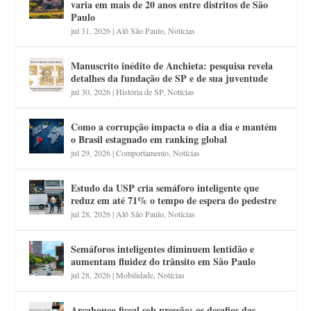
varia em mais de 20 anos entre distritos de São
Paulo
jul 31, 2026
|
Alô São Paulo
,
Notícias
Manuscrito inédito de Anchieta: pesquisa revela
detalhes da fundação de SP e de sua juventude
jul 30, 2026
|
História de SP
,
Notícias
Como a corrupção impacta o dia a dia e mantém
o Brasil estagnado em ranking global
jul 29, 2026
|
Comportamento
,
Notícias
Estudo da USP cria semáforo inteligente que
reduz em até 71% o tempo de espera do pedestre
jul 28, 2026
|
Alô São Paulo
,
Notícias
Semáforos inteligentes diminuem lentidão e
aumentam fluidez do trânsito em São Paulo
jul 28, 2026
|
Mobilidade
,
Notícias
Arcabouço fiscal sob pressão: os desafios das