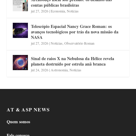
contas públicas brasileiras
jul 27, 2026
|
Economia
,
Notícias
Telescópio Espacial Nancy Grace Roman: os
avanços tecnológicos por trás da nova missão da
NASA
jul 27, 2026
|
Notícias
,
Observatório Roman
Sinal de raios X na Nebulosa da Hélice revela
planeta destruído por estrela anã branca
jul 24, 2026
|
Astronomia
,
Notícias
AT & ASP NEWS
Quem somos
Fale conosco