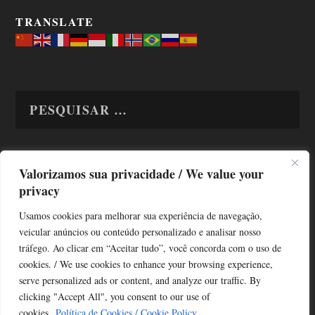
TRANSLATE
Valorizamos sua privacidade / We value your
TODAS OS ASSUNTOS
privacy
Usamos cookies para melhorar sua experiência de navegação,
veicular anúncios ou conteúdo personalizado e analisar nosso
tráfego. Ao clicar em “Aceitar tudo”, você concorda com o uso de
cookies. / We use cookies to enhance your browsing experience,
serve personalized ads or content, and analyze our traffic. By
Copyright © Alô Tatuapé 2013 / 2026
clicking "Accept All", you consent to our use of
Desenvolvido por ALOSP MKT DIGITAL
cookies.
Política de Cookies / Cookie Policy