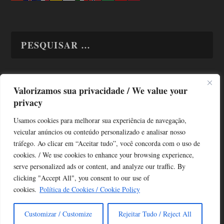
Valorizamos sua privacidade / We value your
TODAS OS ASSUNTOS
privacy
Usamos cookies para melhorar sua experiência de navegação,
veicular anúncios ou conteúdo personalizado e analisar nosso
tráfego. Ao clicar em “Aceitar tudo”, você concorda com o uso de
cookies. / We use cookies to enhance your browsing experience,
serve personalized ads or content, and analyze our traffic. By
Copyright © Alô Tatuapé 2013 / 2026
clicking "Accept All", you consent to our use of
Desenvolvido por ALOSP MKT DIGITAL
cookies.
Política de Cookies / Cookie Policy
Customizar / Customize
Rejeitar Tudo / Reject All