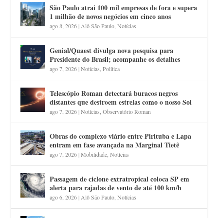
São Paulo atrai 100 mil empresas de fora e supera
1 milhão de novos negócios em cinco anos
ago 8, 2026
|
Alô São Paulo
,
Notícias
Genial/Quaest divulga nova pesquisa para
Presidente do Brasil; acompanhe os detalhes
ago 7, 2026
|
Notícias
,
Política
Telescópio Roman detectará buracos negros
distantes que destroem estrelas como o nosso Sol
ago 7, 2026
|
Notícias
,
Observatório Roman
Obras do complexo viário entre Pirituba e Lapa
entram em fase avançada na Marginal Tietê
ago 7, 2026
|
Mobilidade
,
Notícias
Passagem de ciclone extratropical coloca SP em
alerta para rajadas de vento de até 100 km/h
ago 6, 2026
|
Alô São Paulo
,
Notícias