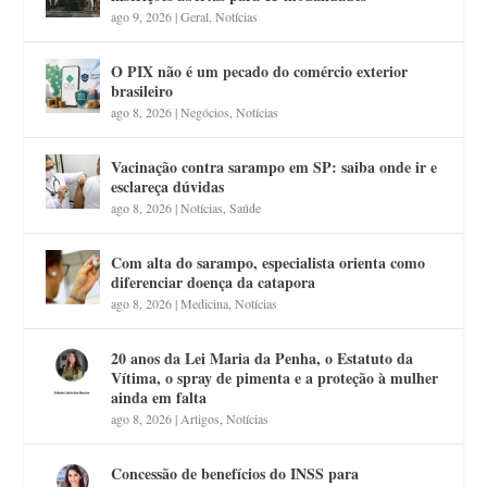
ago 9, 2026
|
Geral
,
Notícias
O PIX não é um pecado do comércio exterior
brasileiro
ago 8, 2026
|
Negócios
,
Notícias
Vacinação contra sarampo em SP: saiba onde ir e
esclareça dúvidas
ago 8, 2026
|
Notícias
,
Saúde
Com alta do sarampo, especialista orienta como
diferenciar doença da catapora
ago 8, 2026
|
Medicina
,
Notícias
20 anos da Lei Maria da Penha, o Estatuto da
Vítima, o spray de pimenta e a proteção à mulher
ainda em falta
ago 8, 2026
|
Artigos
,
Notícias
Concessão de benefícios do INSS para