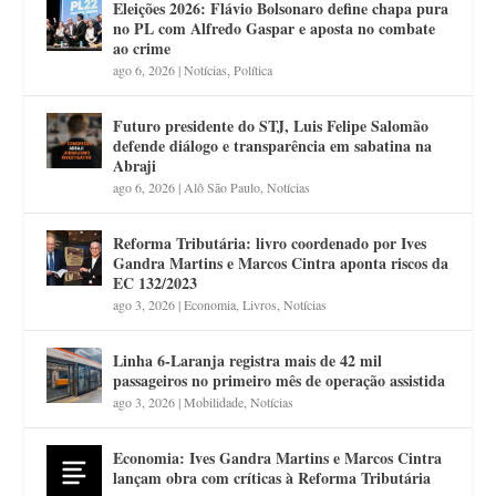
Eleições 2026: Flávio Bolsonaro define chapa pura
no PL com Alfredo Gaspar e aposta no combate
ao crime
ago 6, 2026
|
Notícias
,
Política
Futuro presidente do STJ, Luis Felipe Salomão
defende diálogo e transparência em sabatina na
Abraji
ago 6, 2026
|
Alô São Paulo
,
Notícias
Reforma Tributária: livro coordenado por Ives
Gandra Martins e Marcos Cintra aponta riscos da
EC 132/2023
ago 3, 2026
|
Economia
,
Livros
,
Notícias
Linha 6-Laranja registra mais de 42 mil
passageiros no primeiro mês de operação assistida
ago 3, 2026
|
Mobilidade
,
Notícias
Economia: Ives Gandra Martins e Marcos Cintra
lançam obra com críticas à Reforma Tributária