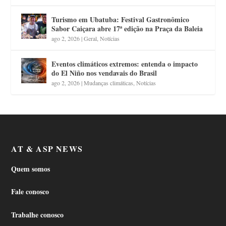
Turismo em Ubatuba: Festival Gastronômico
Sabor Caiçara abre 17ª edição na Praça da Baleia
ago 2, 2026
|
Geral
,
Notícias
Eventos climáticos extremos: entenda o impacto
do El Niño nos vendavais do Brasil
ago 2, 2026
|
Mudanças climáticas
,
Notícias
AT & ASP NEWS
Quem somos
Fale conosco
Trabalhe conosco