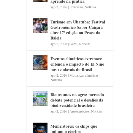
aprende na prática
ago 2, 2026
|
Educação
,
Notícias
Turismo em Ubatuba: Festival
Gastronômico Sabor Caiçara
abre 17ª edição na Praça da
Baleia
ago 2, 2026
|
Geral
,
Notícias
Eventos climáticos extremos:
entenda o impacto do El Niño
nos vendavais do Brasil
ago 2, 2026
|
Mudanças climáticas
,
Notícias
Bioinsumos no agro: mercado
debate potencial e desafios da
biodiversidade brasileira
ago 2, 2026
|
Agronegócios
,
Notícias
Memristores: os chips que
imitam o cérebro