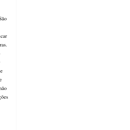
São
icar
ras.
o
O
de
e
 não
ções