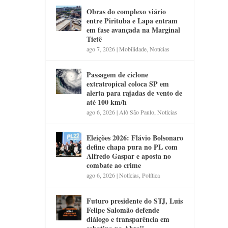
Obras do complexo viário
entre Pirituba e Lapa entram
em fase avançada na Marginal
Tietê
ago 7, 2026
|
Mobilidade
,
Notícias
Passagem de ciclone
extratropical coloca SP em
alerta para rajadas de vento de
até 100 km/h
ago 6, 2026
|
Alô São Paulo
,
Notícias
Eleições 2026: Flávio Bolsonaro
define chapa pura no PL com
Alfredo Gaspar e aposta no
combate ao crime
ago 6, 2026
|
Notícias
,
Política
Futuro presidente do STJ, Luis
Felipe Salomão defende
diálogo e transparência em