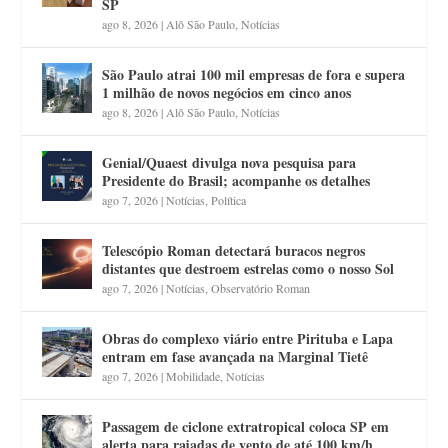
SP
ago 8, 2026
|
Alô São Paulo
,
Notícias
São Paulo atrai 100 mil empresas de fora e supera
1 milhão de novos negócios em cinco anos
ago 8, 2026
|
Alô São Paulo
,
Notícias
Genial/Quaest divulga nova pesquisa para
Presidente do Brasil; acompanhe os detalhes
ago 7, 2026
|
Notícias
,
Política
Telescópio Roman detectará buracos negros
distantes que destroem estrelas como o nosso Sol
ago 7, 2026
|
Notícias
,
Observatório Roman
Obras do complexo viário entre Pirituba e Lapa
entram em fase avançada na Marginal Tietê
ago 7, 2026
|
Mobilidade
,
Notícias
Passagem de ciclone extratropical coloca SP em
alerta para rajadas de vento de até 100 km/h