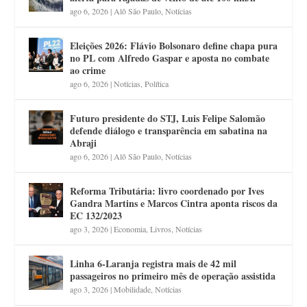
ago 6, 2026
|
Alô São Paulo
,
Notícias
Eleições 2026: Flávio Bolsonaro define chapa pura
no PL com Alfredo Gaspar e aposta no combate
ao crime
ago 6, 2026
|
Notícias
,
Política
Futuro presidente do STJ, Luis Felipe Salomão
defende diálogo e transparência em sabatina na
Abraji
ago 6, 2026
|
Alô São Paulo
,
Notícias
Reforma Tributária: livro coordenado por Ives
Gandra Martins e Marcos Cintra aponta riscos da
EC 132/2023
ago 3, 2026
|
Economia
,
Livros
,
Notícias
Linha 6-Laranja registra mais de 42 mil
passageiros no primeiro mês de operação assistida
ago 3, 2026
|
Mobilidade
,
Notícias