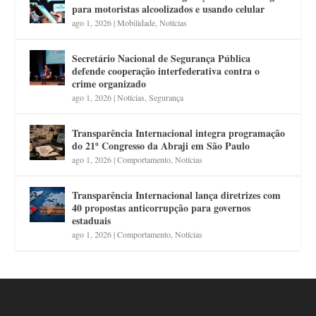
para motoristas alcoolizados e usando celular
ago 1, 2026
|
Mobilidade
,
Notícias
Secretário Nacional de Segurança Pública
defende cooperação interfederativa contra o
crime organizado
ago 1, 2026
|
Notícias
,
Segurança
Transparência Internacional integra programação
do 21º Congresso da Abraji em São Paulo
ago 1, 2026
|
Comportamento
,
Notícias
Transparência Internacional lança diretrizes com
40 propostas anticorrupção para governos
estaduais
ago 1, 2026
|
Comportamento
,
Notícias