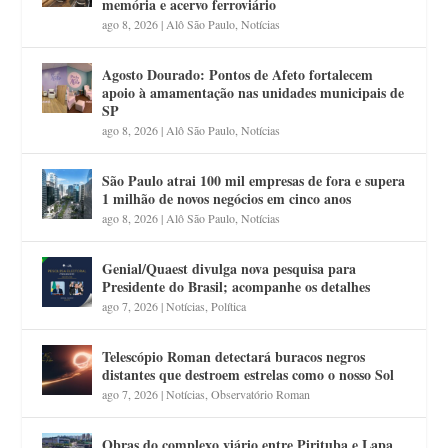
memória e acervo ferroviário
ago 8, 2026
|
Alô São Paulo
,
Notícias
Agosto Dourado: Pontos de Afeto fortalecem
apoio à amamentação nas unidades municipais de
SP
ago 8, 2026
|
Alô São Paulo
,
Notícias
São Paulo atrai 100 mil empresas de fora e supera
1 milhão de novos negócios em cinco anos
ago 8, 2026
|
Alô São Paulo
,
Notícias
Genial/Quaest divulga nova pesquisa para
Presidente do Brasil; acompanhe os detalhes
ago 7, 2026
|
Notícias
,
Política
Telescópio Roman detectará buracos negros
distantes que destroem estrelas como o nosso Sol
ago 7, 2026
|
Notícias
,
Observatório Roman
Obras do complexo viário entre Pirituba e Lapa