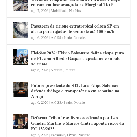
entram em fase avançada na Marginal Tietê
ago 7, 2026
|
Mobilidade
,
Notícias
Passagem de ciclone extratropical coloca SP em
alerta para rajadas de vento de até 100 km/h
ago 6, 2026
|
Alô São Paulo
,
Notícias
Eleições 2026: Flávio Bolsonaro define chapa pura
no PL com Alfredo Gaspar e aposta no combate
ao crime
ago 6, 2026
|
Notícias
,
Política
Futuro presidente do STJ, Luis Felipe Salomão
defende diálogo e transparência em sabatina na
Abraji
ago 6, 2026
|
Alô São Paulo
,
Notícias
Reforma Tributária: livro coordenado por Ives
Gandra Martins e Marcos Cintra aponta riscos da
EC 132/2023
ago 3, 2026
|
Economia
,
Livros
,
Notícias