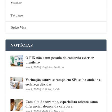
Mulher
Tatuapé
Dolce Vita
NOTÍCIAS
O PIX não é um pecado do comércio exterior
brasileiro
ago 8, 2026
|
Negócios
,
Notícias
Vacinação contra sarampo em SP: saiba onde ir e
esclareça dúvidas
ago 8, 2026
|
Notícias
,
Saúde
Com alta do sarampo, especialista orienta como
diferenciar doença da catapora
ago 8, 2026
|
Medicina
,
Notícias