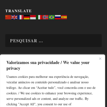
TRANSLATE
Valorizamos sua privacidade / We value your
TODAS OS ASSUNTOS
privacy
Usamos cookies para melhorar sua experiência de navegação,
veicular anúncios ou conteúdo personalizado e analisar nosso
tráfego. Ao clicar em “Aceitar tudo”, você concorda com o uso de
cookies. / We use cookies to enhance your browsing experience,
serve personalized ads or content, and analyze our traffic. By
Copyright © Alô Tatuapé 2013 / 2026
clicking "Accept All", you consent to our use of