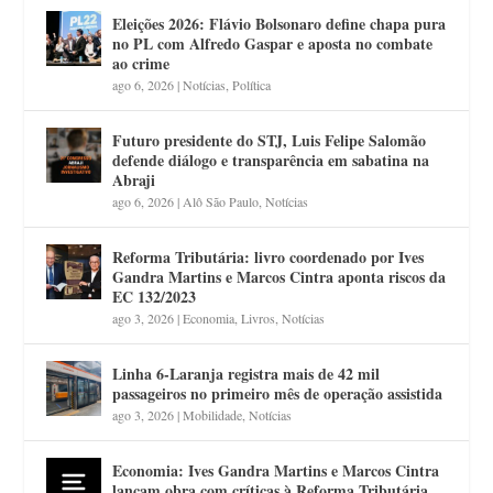
Eleições 2026: Flávio Bolsonaro define chapa pura
no PL com Alfredo Gaspar e aposta no combate
ao crime
ago 6, 2026
|
Notícias
,
Política
Futuro presidente do STJ, Luis Felipe Salomão
defende diálogo e transparência em sabatina na
Abraji
ago 6, 2026
|
Alô São Paulo
,
Notícias
Reforma Tributária: livro coordenado por Ives
Gandra Martins e Marcos Cintra aponta riscos da
EC 132/2023
ago 3, 2026
|
Economia
,
Livros
,
Notícias
Linha 6-Laranja registra mais de 42 mil
passageiros no primeiro mês de operação assistida
ago 3, 2026
|
Mobilidade
,
Notícias
Economia: Ives Gandra Martins e Marcos Cintra
lançam obra com críticas à Reforma Tributária