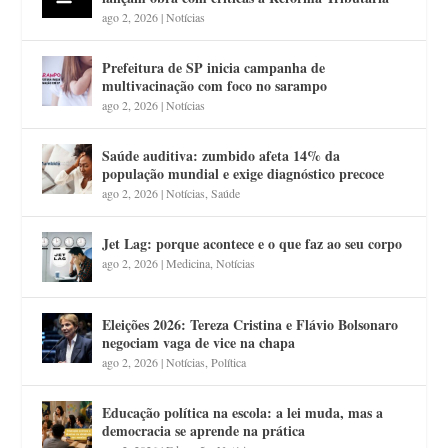
ago 2, 2026
|
Notícias
Prefeitura de SP inicia campanha de
multivacinação com foco no sarampo
ago 2, 2026
|
Notícias
Saúde auditiva: zumbido afeta 14% da
população mundial e exige diagnóstico precoce
ago 2, 2026
|
Notícias
,
Saúde
Jet Lag: porque acontece e o que faz ao seu corpo
ago 2, 2026
|
Medicina
,
Notícias
Eleições 2026: Tereza Cristina e Flávio Bolsonaro
negociam vaga de vice na chapa
ago 2, 2026
|
Notícias
,
Política
Educação política na escola: a lei muda, mas a
democracia se aprende na prática