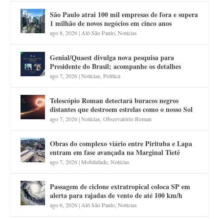
São Paulo atrai 100 mil empresas de fora e supera
1 milhão de novos negócios em cinco anos
ago 8, 2026
|
Alô São Paulo
,
Notícias
Genial/Quaest divulga nova pesquisa para
Presidente do Brasil; acompanhe os detalhes
ago 7, 2026
|
Notícias
,
Política
Telescópio Roman detectará buracos negros
distantes que destroem estrelas como o nosso Sol
ago 7, 2026
|
Notícias
,
Observatório Roman
Obras do complexo viário entre Pirituba e Lapa
entram em fase avançada na Marginal Tietê
ago 7, 2026
|
Mobilidade
,
Notícias
Passagem de ciclone extratropical coloca SP em
alerta para rajadas de vento de até 100 km/h
ago 6, 2026
|
Alô São Paulo
,
Notícias