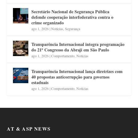
Secretário Nacional de Segurança Pública
defende cooperação interfederativa contra o
crime organizado
ago 1, 2026
|
Notícias
,
Segurança
Transparência Internacional integra programação
do 21º Congresso da Abraji em São Paulo
ago 1, 2026
|
Comportamento
,
Notícias
Transparência Internacional lança diretrizes com
40 propostas anticorrupção para governos
estaduais
ago 1, 2026
|
Comportamento
,
Notícias
AT & ASP NEWS