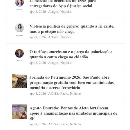
Concessão de benefícios do INSS para
entregadores de App é justiça social
ago 8, 2026
|
Artigos
,
Notícias
Violência política de gênero: quando a lei existe,
mas a proteção não chega
ago 8, 2026
|
Artigos
,
Notícias
O tarifaço americano e o preço da polarização:
quando a conta chega ao cidadão
ago 8, 2026
|
Artigos
,
Notícias
Jornada do Patrimônio 2026: São Paulo abre
programação gratuita com foco em caminhadas,
memória e acervo ferroviário
ago 8, 2026
|
Alô São Paulo
,
Notícias
Agosto Dourado: Pontos de Afeto fortalecem
apoio à amamentação nas unidades municipais de
SP
ago 8, 2026
|
Alô São Paulo
,
Notícias