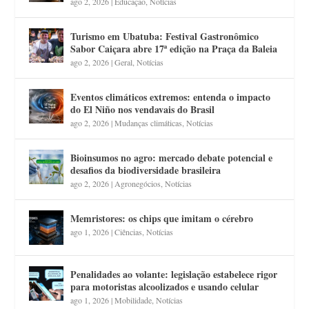
ago 2, 2026
|
Educação
,
Notícias
Turismo em Ubatuba: Festival Gastronômico
Sabor Caiçara abre 17ª edição na Praça da Baleia
ago 2, 2026
|
Geral
,
Notícias
Eventos climáticos extremos: entenda o impacto
do El Niño nos vendavais do Brasil
ago 2, 2026
|
Mudanças climáticas
,
Notícias
Bioinsumos no agro: mercado debate potencial e
desafios da biodiversidade brasileira
ago 2, 2026
|
Agronegócios
,
Notícias
Memristores: os chips que imitam o cérebro
ago 1, 2026
|
Ciências
,
Notícias
Penalidades ao volante: legislação estabelece rigor
para motoristas alcoolizados e usando celular
ago 1, 2026
|
Mobilidade
,
Notícias