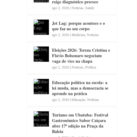
exige diagnóstico precoce
ago 2, 2026
|
Notícias
,
Saúde
Jet Lag: porque acontece e o
que faz ao seu corpo
ago 2, 2026
|
Medicina
,
Notícias
Eleições 2026: Tereza Cristina e
Flávio Bolsonaro negociam
vaga de vice na chapa
ago 2, 2026
|
Notícias
,
Política
Educação política na escola: a
lei muda, mas a democracia se
aprende na prática
ago 2, 2026
|
Educação
,
Notícias
Turismo em Ubatuba: Festival
Gastronômico Sabor Caiçara
abre 17ª edição na Praça da
Baleia