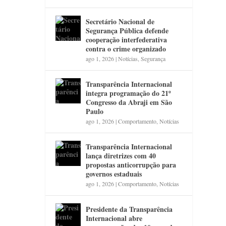
Secretário Nacional de
Segurança Pública defende
cooperação interfederativa
contra o crime organizado
ago 1, 2026
|
Notícias
,
Segurança
Transparência Internacional
integra programação do 21º
Congresso da Abraji em São
Paulo
ago 1, 2026
|
Comportamento
,
Notícias
Transparência Internacional
lança diretrizes com 40
propostas anticorrupção para
governos estaduais
ago 1, 2026
|
Comportamento
,
Notícias
Presidente da Transparência
Internacional abre