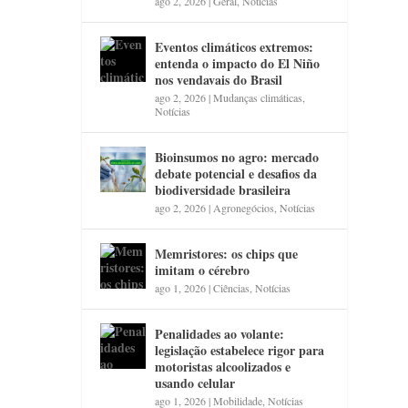
ago 2, 2026
|
Geral
,
Notícias
Eventos climáticos extremos:
entenda o impacto do El Niño
nos vendavais do Brasil
ago 2, 2026
|
Mudanças climáticas
,
Notícias
Bioinsumos no agro: mercado
debate potencial e desafios da
biodiversidade brasileira
ago 2, 2026
|
Agronegócios
,
Notícias
Memristores: os chips que
imitam o cérebro
ago 1, 2026
|
Ciências
,
Notícias
Penalidades ao volante:
legislação estabelece rigor para
motoristas alcoolizados e
usando celular
ago 1, 2026
|
Mobilidade
,
Notícias