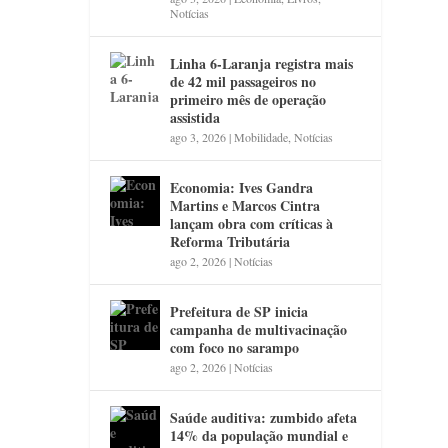
Notícias
Linha 6-Laranja registra mais
de 42 mil passageiros no
primeiro mês de operação
assistida
ago 3, 2026
|
Mobilidade
,
Notícias
Economia: Ives Gandra
Martins e Marcos Cintra
lançam obra com críticas à
Reforma Tributária
ago 2, 2026
|
Notícias
Prefeitura de SP inicia
campanha de multivacinação
com foco no sarampo
ago 2, 2026
|
Notícias
Saúde auditiva: zumbido afeta
14% da população mundial e