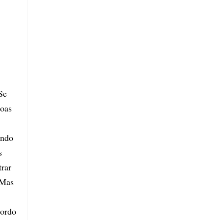
Se
soas
ando
s
trar
 Mas
cordo