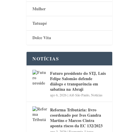
Mulher
Tatuapé
Dolce Vita
NOTÍCIAS
Futuro presidente do STJ, Luis
Felipe Salomão defende
diálogo e transparência em
sabatina na Abraji
ago 6, 2026
|
Alô São Paulo
,
Notícias
Reforma Tributária: livro
coordenado por Ives Gandra
Martins e Marcos Cintra
aponta riscos da EC 132/2023
ago 3, 2026
|
Economia
,
Livros
,