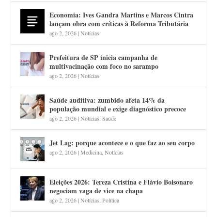
Economia: Ives Gandra Martins e Marcos Cintra
lançam obra com críticas à Reforma Tributária
ago 2, 2026
|
Notícias
Prefeitura de SP inicia campanha de
multivacinação com foco no sarampo
ago 2, 2026
|
Notícias
Saúde auditiva: zumbido afeta 14% da
população mundial e exige diagnóstico precoce
ago 2, 2026
|
Notícias
,
Saúde
Jet Lag: porque acontece e o que faz ao seu corpo
ago 2, 2026
|
Medicina
,
Notícias
Eleições 2026: Tereza Cristina e Flávio Bolsonaro
negociam vaga de vice na chapa
ago 2, 2026
|
Notícias
,
Política