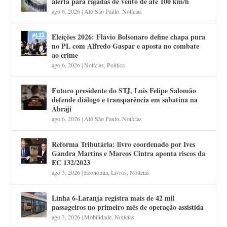
alerta para rajadas de vento de até 100 km/h
ago 6, 2026
|
Alô São Paulo
,
Notícias
Eleições 2026: Flávio Bolsonaro define chapa pura
no PL com Alfredo Gaspar e aposta no combate
ao crime
ago 6, 2026
|
Notícias
,
Política
Futuro presidente do STJ, Luis Felipe Salomão
defende diálogo e transparência em sabatina na
Abraji
ago 6, 2026
|
Alô São Paulo
,
Notícias
Reforma Tributária: livro coordenado por Ives
Gandra Martins e Marcos Cintra aponta riscos da
EC 132/2023
ago 3, 2026
|
Economia
,
Livros
,
Notícias
Linha 6-Laranja registra mais de 42 mil
passageiros no primeiro mês de operação assistida
ago 3, 2026
|
Mobilidade
,
Notícias