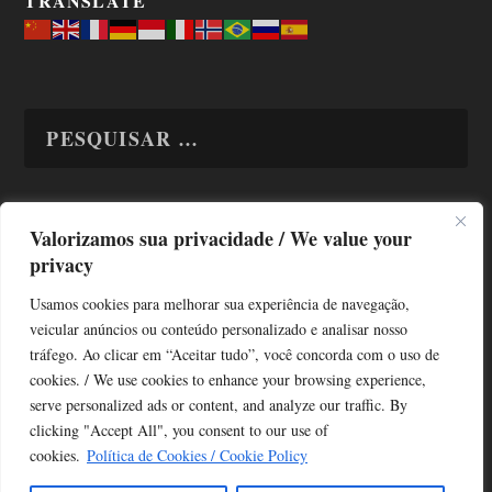
TRANSLATE
Valorizamos sua privacidade / We value your
TODAS OS ASSUNTOS
privacy
Usamos cookies para melhorar sua experiência de navegação,
veicular anúncios ou conteúdo personalizado e analisar nosso
tráfego. Ao clicar em “Aceitar tudo”, você concorda com o uso de
cookies. / We use cookies to enhance your browsing experience,
serve personalized ads or content, and analyze our traffic. By
Copyright © Alô Tatuapé 2013 / 2026
clicking "Accept All", you consent to our use of
Desenvolvido por ALOSP MKT DIGITAL
cookies.
Política de Cookies / Cookie Policy