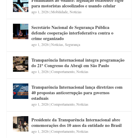
Penalidades ao volante: legislação estabelece rigor
para motoristas alcoolizados e usando celular
ago 1, 2026
|
Mobilidade
,
Notícias
Secretário Nacional de Segurança Pública
defende cooperação interfederativa contra o
crime organizado
ago 1, 2026
|
Notícias
,
Segurança
Transparência Internacional integra programação
do 21º Congresso da Abraji em São Paulo
ago 1, 2026
|
Comportamento
,
Notícias
Transparência Internacional lança diretrizes com
40 propostas anticorrupção para governos
estaduais
ago 1, 2026
|
Comportamento
,
Notícias
Presidente da Transparência Internacional abre
comemorações dos 10 anos da entidade no Brasil
ago 1, 2026
|
Comportamento
,
Notícias