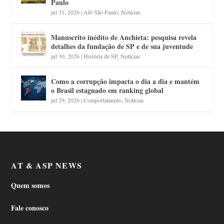
Paulo
jul 31, 2026
|
Alô São Paulo
,
Notícias
Manuscrito inédito de Anchieta: pesquisa revela
detalhes da fundação de SP e de sua juventude
jul 30, 2026
|
História de SP
,
Notícias
Como a corrupção impacta o dia a dia e mantém
o Brasil estagnado em ranking global
jul 29, 2026
|
Comportamento
,
Notícias
AT & ASP NEWS
Quem somos
Fale conosco